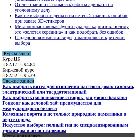
От чего зависит стоимость работы адвоката по
уголовному делу
Как не выбросить деньги на ветер: 5 главных ошибок
при заказе 3D-стикеров
Металлопластиковая фурнитура для карнизов: почему
это «золотая середина» и как подобрать без ошибок
Гардеробная комната: виды, планировка и критерии
выбора
Курсы валют
Курс ЦБ
$
82.17
€
94.84
Биржевой курс
$
82.52
€
95.39
Свежие записи
Как выбрать котел для отопления частного дома: газовый,
электрический или твердотопливный
Как выбрать расположение створок для узкого балкона
Гонконг как деловой хаб: преимущества для
международного бизнеса
Каменные ворота и не только: природные памятники в
черте города
Искусство выбора: полный гид по специализированным
удилищам и ассист-крючкам
Место для виджета