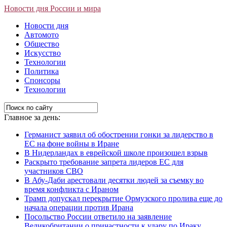
Новости дня России и мира
Новости дня
Автомото
Общество
Искусство
Технологии
Политика
Спонсоры
Технологии
Главное за день:
Германист заявил об обострении гонки за лидерство в
ЕС на фоне войны в Иране
В Нидерландах в еврейской школе произошел взрыв
Раскрыто требование запрета лидеров ЕС для
участников СВО
В Абу-Даби арестовали десятки людей за съемку во
время конфликта с Ираном
Трамп допускал перекрытие Ормузского пролива еще до
начала операции против Ирана
Посольство России ответило на заявление
Великобритании о причастности к удару по Ираку