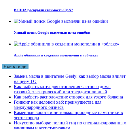
В США раскрыли стоимость Су-57
Умный поиск Google высмеяли из-за ошибки
Apple обвинили в создании монополии в «облаке»
Новости дня
Замена масла в двигателе Geely: как выбор масла влияет
на цену ТО
Как выбрать котел для отопления частного дома:
газовый, электрический или твердотопливный
Как выбрать расположение створок для узкого балкона
Гонконг как деловой хаб: преимущества для
международного бизнеса
Каменные ворота и не только: природные памятники в
черте города
Искусство выбора: полный гид по специализированным
удилищам и ассист-крючкам