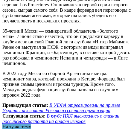
сериале Los Protectores. Он появился в первой серии второго
сезона, сыграв самого себя. В кадре форвард вел переговоры с
футбольными агентами, которые пытались убедить его
поучаствовать в нескольких проектах.
35-летний Месси — семикратный обладатель «Золотого
мяча». 7 июня стало известно, что он продолжит карьеру в
клубе американской Главной лиги футбола «Интер Майами».
Ранее он выступал за ПСЖ, с которым дважды выигрывал
чемпионат Франции, и «Барселону», в составе которой десять
раз побеждал в чемпионате Испании и четырежды — в Лиге
чемпионов.
В 2022 году Месси со сборной Аргентины выиграл
чемпионат мира, который проходил в Катаре. Форвард был
признан самым ценным игроком турнира. Кроме того,
Международная федерация футбола назвала его лучшим
игроком 2022 года.
Предыдущая статья:
В УЕФА отреагировали на призыв
Украины исключить Россию из состава организации
Следующая статья:
В клубе НХЛ высказались о влиянии
российского паспорта на драфт игроков
На ту же тему