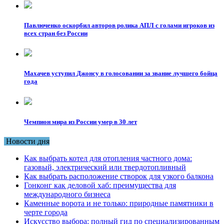
Павлюченко оскорбил авторов ролика АПЛ с голами игроков из
всех стран без России
Махачев уступил Джонсу в голосовании за звание лучшего бойца
года
Чемпион мира из России умер в 30 лет
Новости дня
Как выбрать котел для отопления частного дома:
газовый, электрический или твердотопливный
Как выбрать расположение створок для узкого балкона
Гонконг как деловой хаб: преимущества для
международного бизнеса
Каменные ворота и не только: природные памятники в
черте города
Искусство выбора: полный гид по специализированным