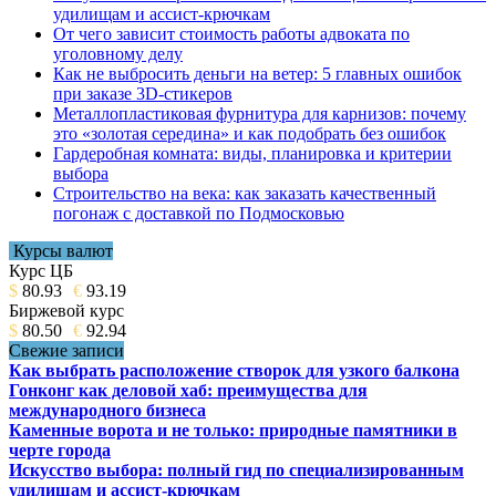
удилищам и ассист-крючкам
От чего зависит стоимость работы адвоката по
уголовному делу
Как не выбросить деньги на ветер: 5 главных ошибок
при заказе 3D-стикеров
Металлопластиковая фурнитура для карнизов: почему
это «золотая середина» и как подобрать без ошибок
Гардеробная комната: виды, планировка и критерии
выбора
Строительство на века: как заказать качественный
погонаж с доставкой по Подмосковью
Курсы валют
Курс ЦБ
$
80.93
€
93.19
Биржевой курс
$
80.50
€
92.94
Свежие записи
Как выбрать расположение створок для узкого балкона
Гонконг как деловой хаб: преимущества для
международного бизнеса
Каменные ворота и не только: природные памятники в
черте города
Искусство выбора: полный гид по специализированным
удилищам и ассист-крючкам