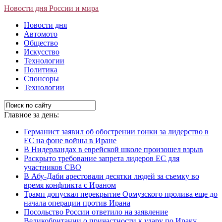
Новости дня России и мира
Новости дня
Автомото
Общество
Искусство
Технологии
Политика
Спонсоры
Технологии
Главное за день:
Германист заявил об обострении гонки за лидерство в
ЕС на фоне войны в Иране
В Нидерландах в еврейской школе произошел взрыв
Раскрыто требование запрета лидеров ЕС для
участников СВО
В Абу-Даби арестовали десятки людей за съемку во
время конфликта с Ираном
Трамп допускал перекрытие Ормузского пролива еще до
начала операции против Ирана
Посольство России ответило на заявление
Великобритании о причастности к удару по Ираку