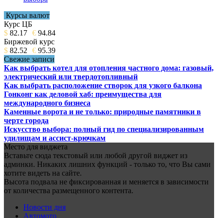
Курсы валют
Курс ЦБ
$
82.17
€
94.84
Биржевой курс
$
82.52
€
95.39
Свежие записи
Как выбрать котел для отопления частного дома: газовый,
электрический или твердотопливный
Как выбрать расположение створок для узкого балкона
Гонконг как деловой хаб: преимущества для
международного бизнеса
Каменные ворота и не только: природные памятники в
черте города
Искусство выбора: полный гид по специализированным
удилищам и ассист-крючкам
Место для виджета
Вставьте сюда текстовый или любой другой виджет из
админки. Никаких лишних функций - только то, что Вы сами
хотите видеть на сайте.
Высота подвала не фиксированная и меняется в зависимости
от количества размещенного контента.
Новости дня
Автомото