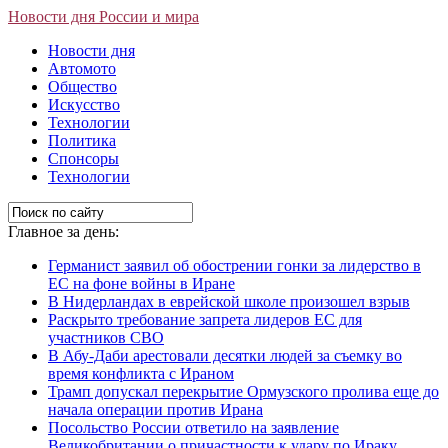
Новости дня России и мира
Новости дня
Автомото
Общество
Искусство
Технологии
Политика
Спонсоры
Технологии
Главное за день:
Германист заявил об обострении гонки за лидерство в
ЕС на фоне войны в Иране
В Нидерландах в еврейской школе произошел взрыв
Раскрыто требование запрета лидеров ЕС для
участников СВО
В Абу-Даби арестовали десятки людей за съемку во
время конфликта с Ираном
Трамп допускал перекрытие Ормузского пролива еще до
начала операции против Ирана
Посольство России ответило на заявление
Великобритании о причастности к удару по Ираку