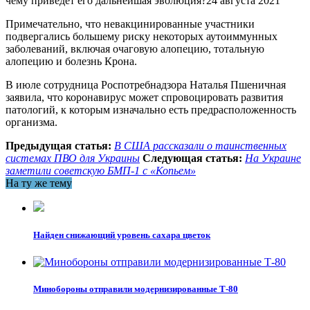
чему приведет его дальнейшая эволюция?24 августа 2021
Примечательно, что невакцинированные участники
подвергались большему риску некоторых аутоиммунных
заболеваний, включая очаговую алопецию, тотальную
алопецию и болезнь Крона.
В июле сотрудница Роспотребнадзора Наталья Пшеничная
заявила, что коронавирус может спровоцировать развития
патологий, к которым изначально есть предрасположенность
организма.
Предыдущая статья:
В США рассказали о таинственных
системах ПВО для Украины
Следующая статья:
На Украине
заметили советскую БМП-1 с «Копьем»
На ту же тему
Найден снижающий уровень сахара цветок
Минобороны отправили модернизированные Т-80