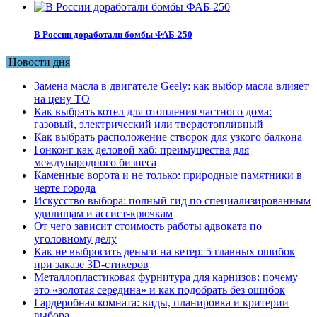
В России доработали бомбы ФАБ-250
Новости дня
Замена масла в двигателе Geely: как выбор масла влияет
на цену ТО
Как выбрать котел для отопления частного дома:
газовый, электрический или твердотопливный
Как выбрать расположение створок для узкого балкона
Гонконг как деловой хаб: преимущества для
международного бизнеса
Каменные ворота и не только: природные памятники в
черте города
Искусство выбора: полный гид по специализированным
удилищам и ассист-крючкам
От чего зависит стоимость работы адвоката по
уголовному делу
Как не выбросить деньги на ветер: 5 главных ошибок
при заказе 3D-стикеров
Металлопластиковая фурнитура для карнизов: почему
это «золотая середина» и как подобрать без ошибок
Гардеробная комната: виды, планировка и критерии
выбора