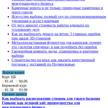
международного бизнеса
Каменные ворота и не только: природные памятники в
черте города
Искусство выбора: полный гид по специализированным
удилищам и ассист-крючкам
От чего зависит стоимость работы адвоката по
уголовному делу
Как не выбросить деньги на ветер: 5 главных ошибок
при заказе 3D-стикеров
Металлопластиковая фурнитура для карнизов: почему
это «золотая середина» и как подобрать без ошибок
Гардеробная комната: виды, планировка и критерии
выбора
Строительство на века: как заказать качественный
погонаж с доставкой по Подмосковью
Курсы валют
Курс ЦБ
$
81.41
€
94.06
Биржевой курс
$
81.58
€
93.99
Свежие записи
Как выбрать расположение створок для узкого балкона
Гонконг как деловой хаб: преимущества для
международного бизнеса