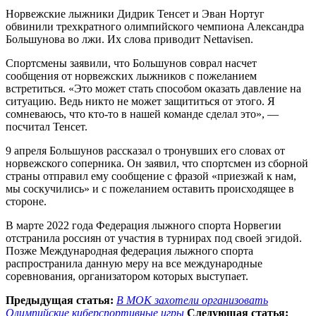
Норвежские лыжники Дидрик Тенсет и Эван Нортуг
обвинили трехкратного олимпийского чемпиона Александра
Большунова во лжи. Их слова приводит Nettavisen.
Спортсмены заявили, что Большунов соврал насчет
сообщения от норвежских лыжников с пожеланием
встретиться. «Это может стать способом оказать давление на
ситуацию. Ведь никто не может защититься от этого. Я
сомневаюсь, что кто-то в нашей команде сделал это», —
посчитал Тенсет.
9 апреля Большунов рассказал о тронувших его словах от
норвежского соперника. Он заявил, что спортсмен из сборной
страны отправил ему сообщение с фразой «приезжай к нам,
мы соскучились» и с пожеланием оставить происходящее в
стороне.
В марте 2022 года Федерация лыжного спорта Норвегии
отстранила россиян от участия в турнирах под своей эгидой.
Позже Международная федерация лыжного спорта
распространила данную меру на все международные
соревнования, организатором которых выступает.
Предыдущая статья:
В МОК захотели организовать
Олимпийские киберспортивные игры
Следующая статья: