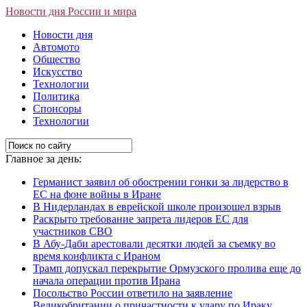
Новости дня России и мира
Новости дня
Автомото
Общество
Искусство
Технологии
Политика
Спонсоры
Технологии
Главное за день:
Германист заявил об обострении гонки за лидерство в
ЕС на фоне войны в Иране
В Нидерландах в еврейской школе произошел взрыв
Раскрыто требование запрета лидеров ЕС для
участников СВО
В Абу-Даби арестовали десятки людей за съемку во
время конфликта с Ираном
Трамп допускал перекрытие Ормузского пролива еще до
начала операции против Ирана
Посольство России ответило на заявление
Великобритании о причастности к удару по Ираку