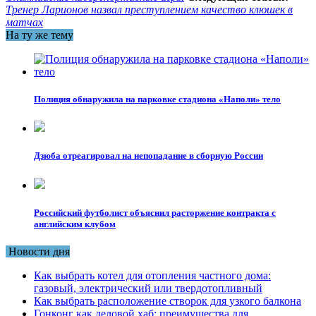
Тренер Ларионов назвал преступлением качество клюшек в
матчах
На ту же тему
Полиция обнаружила на парковке стадиона «Наполи» тело
Дзюба отреагировал на непопадание в сборную России
Российский футболист объяснил расторжение контракта с
английским клубом
Новости дня
Как выбрать котел для отопления частного дома:
газовый, электрический или твердотопливный
Как выбрать расположение створок для узкого балкона
Гонконг как деловой хаб: преимущества для