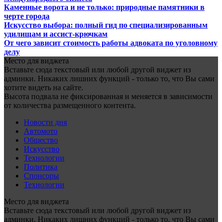
Каменные ворота и не только: природные памятники в
черте города
Искусство выбора: полный гид по специализированным
удилищам и ассист-крючкам
От чего зависит стоимость работы адвоката по уголовному
делу
Место для виджета
Вставьте сюда текстовый или любой другой виджет из
админки. Никаких лишних функций - только то, что Вы сами
хотите видеть на сайте.
Высота подвала не фиксированная и меняется в зависимости
от количества размещенного контента.
Новости дня
Автомото
Общество
Искусство
Технологии
Политика
Спонсоры
Технологии
Место для виджета
Вставьте сюда текстовый или любой другой виджет из
админки. Никаких лишних функций - только то, что Вы сами