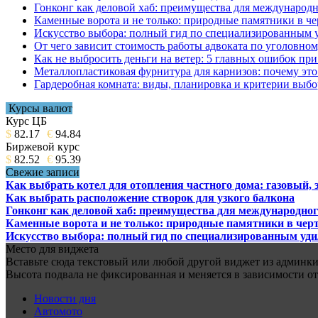
Гонконг как деловой хаб: преимущества для международн
Каменные ворота и не только: природные памятники в че
Искусство выбора: полный гид по специализированным 
От чего зависит стоимость работы адвоката по уголовном
Как не выбросить деньги на ветер: 5 главных ошибок при
Металлопластиковая фурнитура для карнизов: почему это 
Гардеробная комната: виды, планировка и критерии выбо
Курсы валют
Курс ЦБ
$
82.17
€
94.84
Биржевой курс
$
82.52
€
95.39
Свежие записи
Как выбрать котел для отопления частного дома: газовый,
Как выбрать расположение створок для узкого балкона
Гонконг как деловой хаб: преимущества для международног
Каменные ворота и не только: природные памятники в черт
Искусство выбора: полный гид по специализированным уд
Место для виджета
Вставьте сюда текстовый или любой другой виджет из админки.
Высота подвала не фиксированная и меняется в зависимости от
Новости дня
Автомото