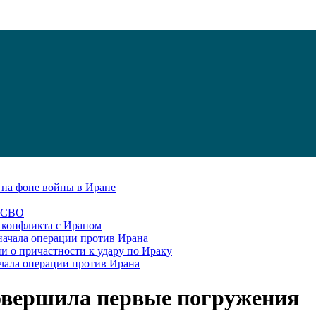
С на фоне войны в Иране
в СВО
я конфликта с Ираном
начала операции против Ирана
и о причастности к удару по Ираку
чала операции против Ирана
овершила первые погружения