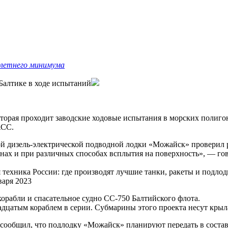
летнего минимума
Балтике в ходе испытаний
орая проходит заводские ходовые испытания в морских полигон
АСС.
й дизель-электрической подводной лодки «Можайск» проверил р
нах и при различных способах всплытия на поверхность», — го
ехника России: где производят лучшие танки, ракеты и подлод
варя 2023
орабли и спасательное судно СС-750 Балтийского флота.
дцатым кораблем в серии. Субмарины этого проекта несут крыл
сообщил, что подлодку «Можайск» планируют передать в состав