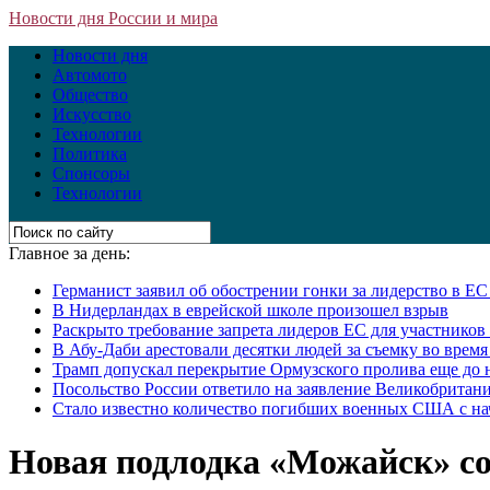
Новости дня России и мира
Новости дня
Автомото
Общество
Искусство
Технологии
Политика
Спонсоры
Технологии
Главное за день:
Германист заявил об обострении гонки за лидерство в Е
В Нидерландах в еврейской школе произошел взрыв
Раскрыто требование запрета лидеров ЕС для участнико
В Абу-Даби арестовали десятки людей за съемку во врем
Трамп допускал перекрытие Ормузского пролива еще до 
Посольство России ответило на заявление Великобритани
Стало известно количество погибших военных США с на
Новая подлодка «Можайск» с