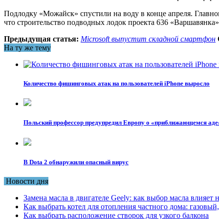
Подлодку «Можайск» спустили на воду в конце апреля. Главн
что строительство подводных лодок проекта 636 «Варшавянка»
Предыдущая статья:
Microsoft выпустит складной смартфон
На ту же тему
Количество фишинговых атак на пользователей iPhone выросло
Польский профессор предупредил Европу о «приближающемся аде
В Dota 2 обнаружили опасный вирус
Новости дня
Замена масла в двигателе Geely: как выбор масла влияет 
Как выбрать котел для отопления частного дома: газовы
Как выбрать расположение створок для узкого балкона