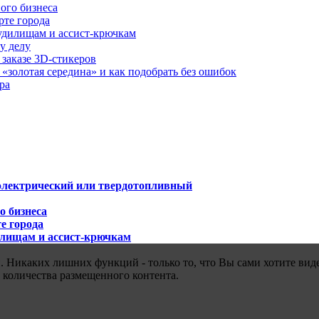
ого бизнеса
рте города
удилищам и ассист-крючкам
у делу
 заказе 3D-стикеров
«золотая середина» и как подобрать без ошибок
ра
 электрический или твердотопливный
о бизнеса
е города
илищам и ассист-крючкам
 Никаких лишних функций - только то, что Вы сами хотите виде
 количества размещенного контента.