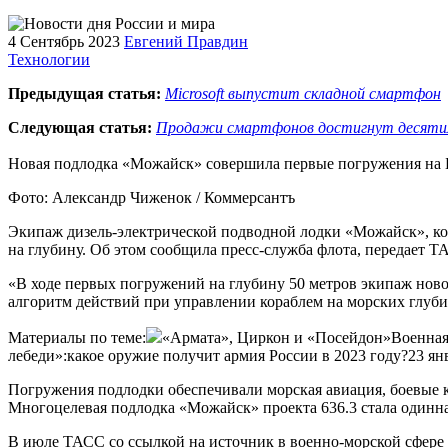
4 Сентябрь 2023
Евгений Правдин
Технологии
Предыдущая статья:
Microsoft выпустит складной смартфон
Следующая статья:
Продажи смартфонов достигнут десяти
Новая подлодка «Можайск» совершила первые погружения на 
Фото: Александр Чиженок / Коммерсантъ
Экипаж дизель-электрической подводной лодки «Можайск», кот
на глубину. Об этом сообщила пресс-служба флота, передает Т
«В ходе первых погружений на глубину 50 метров экипаж ново
алгоритм действий при управлении кораблем на морских глуби
Материалы по теме:
«Армата», Циркон и «Посейдон»Военная т
лебеди»:какое оружие получит армия России в 2023 году?23 ян
Погружения подлодки обеспечивали морская авиация, боевые к
Многоцелевая подлодка «Можайск» проекта 636.3 стала одинна
В июле ТАСС со ссылкой на источник в военно-морской сфере 