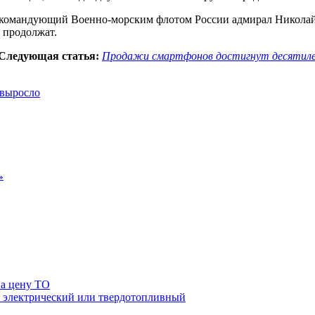
окомандующий Военно-морским флотом России адмирал Николай 
 продолжат.
Следующая статья:
Продажи смартфонов достигнут десятил
»
на цену ТО
й, электрический или твердотопливный