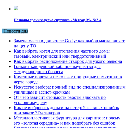
Названы сроки запуска спутника «Метеор-М» №2-4
Новости дня
Замена масла в двигателе Geely: как выбор масла влияет
на цену ТО
Как выбрать котел для отопления частного дома:
газовый, электрический или твердотопливный
Как выбрать расположение створок для узкого балкона
Гонконг как деловой хаб: преимущества для
международного бизнеса
Каменные ворота и не только: природные памятники в
черте города
Искусство выбора: полный гид по специализированным
удилищам и ассист-крючкам
От чего зависит стоимость работы адвоката по
уголовному делу
Как не выбросить деньги на ветер: 5 главных ошибок
при заказе 3D-стикеров
Металлопластиковая фурнитура для карнизов: почему
это «золотая середина» и как подобрать без ошибок