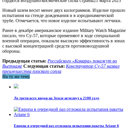
гордятся Воздушно-космические силы страны21 марта 2023
Новый шлем весит менее двух килограммов. Изделие прошло
испытания на стенде дождевания и в аэродинамической
трубе. Отмечается, что новое изделие испытывают летчики.
Ранее в декабре американское издание Military Watch Magazine
писало, что Су-57, которые применяют в ходе специальной
военной операции, показали высокую эффективность в зонах
с высокой концентрацией средств противовоздушной
обороны.
Предыдущая статья:
Российского «Комара» покажут во
Вьетнаме
Следующая статья:
Конструктор Су-57 назвал
преимущества плоского сопла
На ту же тему
До трети всех видов на Земле исчезнут к 2100 году
Европа в очередной раз отложила испытания ракеты Ariane 6