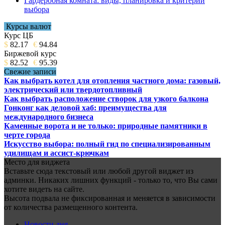
Гардеробная комната: виды, планировка и критерии
выбора
Курсы валют
Курс ЦБ
$
82.17
€
94.84
Биржевой курс
$
82.52
€
95.39
Свежие записи
Как выбрать котел для отопления частного дома: газовый,
электрический или твердотопливный
Как выбрать расположение створок для узкого балкона
Гонконг как деловой хаб: преимущества для
международного бизнеса
Каменные ворота и не только: природные памятники в
черте города
Искусство выбора: полный гид по специализированным
удилищам и ассист-крючкам
Место для виджета
Вставьте сюда текстовый или любой другой виджет из
админки. Никаких лишних функций - только то, что Вы сами
хотите видеть на сайте.
Высота подвала не фиксированная и меняется в зависимости
от количества размещенного контента.
Новости дня