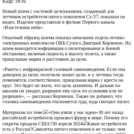
Кадр: 1tv.ru
Новый шлем с системой целеуказания, созданный для
летчиков истребителя пятого поколения Су-57, показали на
видео. Изделие представили в фильме Первого канала
«Властелины неба».
Опытный образец шлема показал начальник отдела оптико-
электронных комплексов ОКБ Сухого Дмитрий Корзинин. На
шлем выводится информация о пилотировании и боевой
обстановке, включая скорость и высоту полета, а также
прицельные марки и расстояние до цели.
«Ракета с инфракрасной головкой самонаведения. Если она
доведена до цели, получили захват цели, и у летчика тогда
поменяется, соответственно, прицельная марка с креста на
круг. Это будет он знать, что цель захвачена. И дальше по
шкалам он увидит, разрешен ему пуск по условиям или не
разрешен», — рассказал Корзинин. Также он добавил, что
головка самонаведения отклоняется туда, куда смотрит пилот.
Материалы по теме:
«Они взяли у нас идею»30 лет назад
российский истребитель произвел фурор в мире. Почему его
секреты продали США?30 апреля 2024
Какие истребители
есть у России?Самолеты пятого поколения и не только: чем