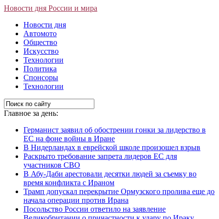
Новости дня России и мира
Новости дня
Автомото
Общество
Искусство
Технологии
Политика
Спонсоры
Технологии
Главное за день:
Германист заявил об обострении гонки за лидерство в
ЕС на фоне войны в Иране
В Нидерландах в еврейской школе произошел взрыв
Раскрыто требование запрета лидеров ЕС для
участников СВО
В Абу-Даби арестовали десятки людей за съемку во
время конфликта с Ираном
Трамп допускал перекрытие Ормузского пролива еще до
начала операции против Ирана
Посольство России ответило на заявление
Великобритании о причастности к удару по Ираку