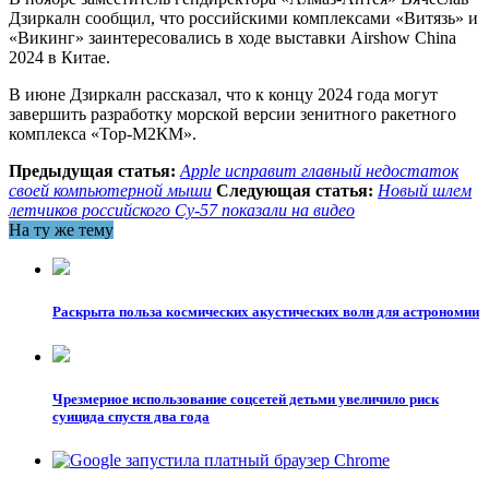
Дзиркалн сообщил, что российскими комплексами «Витязь» и
«Викинг» заинтересовались в ходе выставки Airshow China
2024 в Китае.
В июне Дзиркалн рассказал, что к концу 2024 года могут
завершить разработку морской версии зенитного ракетного
комплекса «Тор-М2КМ».
Предыдущая статья:
Apple исправит главный недостаток
своей компьютерной мыши
Следующая статья:
Новый шлем
летчиков российского Су-57 показали на видео
На ту же тему
Раскрыта польза космических акустических волн для астрономии
Чрезмерное использование соцсетей детьми увеличило риск
суицида спустя два года