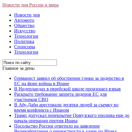
Новости дня России и мира
Новости дня
Автомото
Общество
Искусство
Технологии
Политика
Спонсоры
Технологии
Главное за день:
Германист заявил об обострении гонки за лидерство в
ЕС на фоне войны в Иране
В Нидерландах в еврейской школе произошел взрыв
Раскрыто требование запрета лидеров ЕС для
участников СВО
В Абу-Даби арестовали десятки людей за съемку во
время конфликта с Ираном
Трамп допускал перекрытие Ормузского пролива еще до
начала операции против Ирана
Посольство России ответило на заявление
Великобритании о причастности к удару по Ираку