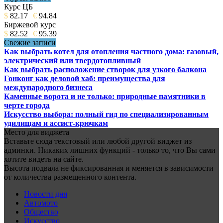
Курс ЦБ
$
82.17
€
94.84
Биржевой курс
$
82.52
€
95.39
Свежие записи
Как выбрать котел для отопления частного дома: газовый,
электрический или твердотопливный
Как выбрать расположение створок для узкого балкона
Гонконг как деловой хаб: преимущества для
международного бизнеса
Каменные ворота и не только: природные памятники в
черте города
Искусство выбора: полный гид по специализированным
удилищам и ассист-крючкам
Место для виджета
Вставьте сюда текстовый или любой другой виджет из
админки. Никаких лишних функций - только то, что Вы сами
хотите видеть на сайте.
Высота подвала не фиксированная и меняется в зависимости
от количества размещенного контента.
Новости дня
Автомото
Общество
Искусство