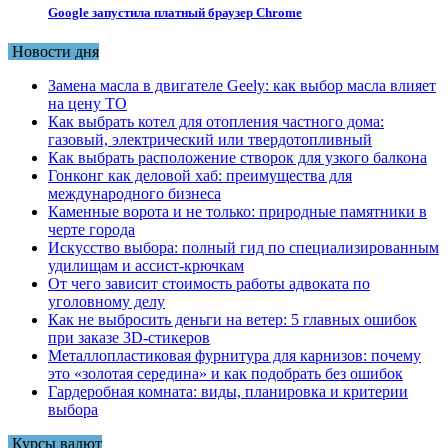
Google запустила платный браузер Chrome
Новости дня
Замена масла в двигателе Geely: как выбор масла влияет
на цену ТО
Как выбрать котел для отопления частного дома:
газовый, электрический или твердотопливный
Как выбрать расположение створок для узкого балкона
Гонконг как деловой хаб: преимущества для
международного бизнеса
Каменные ворота и не только: природные памятники в
черте города
Искусство выбора: полный гид по специализированным
удилищам и ассист-крючкам
От чего зависит стоимость работы адвоката по
уголовному делу
Как не выбросить деньги на ветер: 5 главных ошибок
при заказе 3D-стикеров
Металлопластиковая фурнитура для карнизов: почему
это «золотая середина» и как подобрать без ошибок
Гардеробная комната: виды, планировка и критерии
выбора
Курсы валют