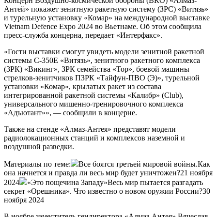
Концерн Воздушно-космической обороны (ВКО) «Алмаз-
Антей» покажет зенитную ракетную систему (ЗРС) «Витязь»
и турельную установку «Комар» на международной выставке
Vietnam Defence Expo 2024 во Вьетнаме. Об этом сообщила
пресс-служба концерна, передает «Интерфакс».
«Гости выставки смогут увидеть модели зенитной ракетной
системы С-350Е «Витязь», зенитного ракетного комплекса
(ЗРК) «Викинг», ЗРК семейства «Тор», боевой машины
стрелков-зенитчиков ПЗРК «Тайфун-ПВО (Э)», турельной
установки «Комар», крылатых ракет из состава
интегрированной ракетной системы «Калибр» (Club),
универсального мишенно-тренировочного комплекса
«Адъютант»», — сообщили в концерне.
Также на стенде «Алмаз-Антея» представят модели
радиолокационных станций и комплексов наземной и
воздушной разведки.
Материалы по теме:
Все боятся третьей мировой войны.Как
она начнется и правда ли весь мир будет уничтожен?21 ноября
2024
«Это пощечина Западу»Весь мир пытается разгадать
секрет «Орешника». Что известно о новом оружии России?30
ноября 2024
В ноябре заместитель гендиректора «Алмаз-Антея» Вячеслав