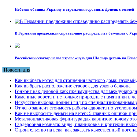
Небензя обвинил Украину в стремлении сровнять Донецк с землей
В Германии предложили справедливо распределять беженцев с Укр
Российский сенатор назвал тревожную для Шольца деталь на Ген
Новости дня
Как выбрать котел для отопления частного дома: газовы
Как выбрать расположение створок для узкого балкона
Гонконг как деловой хаб: преимущества для международн
Каменные ворота и не только: природные памятники в че
Искусство выбора: полный гид по специализированным 
От чего зависит стоимость работы адвоката по уголовном
Как не выбросить деньги на ветер: 5 главных ошибок при
Металлопластиковая фурнитура для карнизов: почему это 
Гардеробная комната: виды, планировка и критерии выбо
Строительство на века: как заказать качественный погон