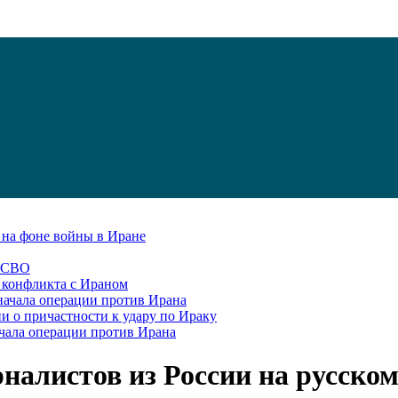
С на фоне войны в Иране
в СВО
я конфликта с Ираном
начала операции против Ирана
и о причастности к удару по Ираку
чала операции против Ирана
налистов из России на русско