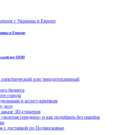
аины в Европе
ассамблее ООН
й, электрический или твердотопливный
ого бизнеса
рте города
удилищам и ассист-крючкам
у делу
 заказе 3D-стикеров
«золотая середина» и как подобрать без ошибок
ра
аж с доставкой по Подмосковью