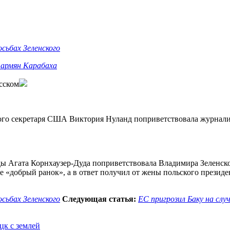
сьбах Зеленского
 армян Карабаха
сском
ого секретаря США Виктория Нуланд поприветствовала журнали
ы Агата Корнхаузер-Дуда поприветствовала Владимира Зеленског
е «добрый ранок», а в ответ получил от жены польского презид
сьбах Зеленского
Следующая статья:
ЕС пригрозил Баку на сл