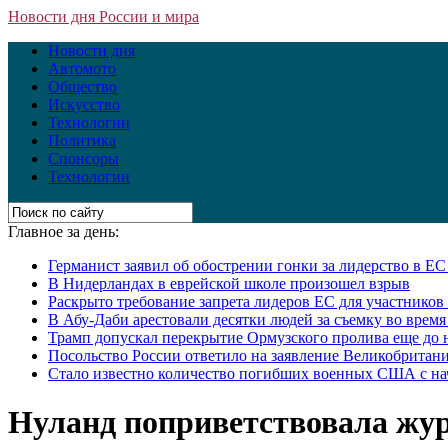
Новости дня России и мира
Новости дня
Автомото
Общество
Искусство
Технологии
Политика
Спонсоры
Технологии
Главное за день:
Германист заявил об обострении гонки за лидерство в Е
В Нидерландах в еврейской школе произошел взрыв
Раскрыто требование запрета лидеров ЕС для участнико
В Абу-Даби арестовали десятки людей за съемку во врем
Трамп допускал перекрытие Ормузского пролива еще до 
Посольство России ответило на заявление Великобритани
Стало известно количество погибших военных США с на
Нуланд поприветствовала жур