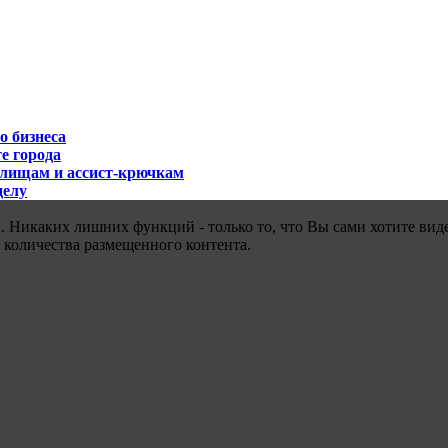
о бизнеса
е города
илищам и ассист-крючкам
делу
 Никаких лишних функций - только то, что Вы сами хотите виде
 количества размещенного контента.