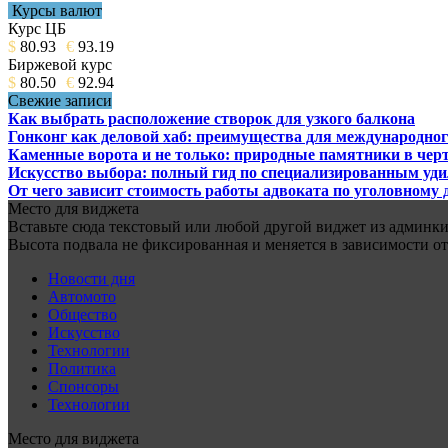
Курсы валют
Курс ЦБ
$
80.93
€
93.19
Биржевой курс
$
80.50
€
92.94
Свежие записи
Как выбрать расположение створок для узкого балкона
Гонконг как деловой хаб: преимущества для международног
Каменные ворота и не только: природные памятники в черт
Искусство выбора: полный гид по специализированным уд
От чего зависит стоимость работы адвоката по уголовному 
Место для виджета
Вставьте сюда текстовый или любой другой виджет из админки.
Высота подвала не фиксированная и меняется в зависимости от
Новости дня
Автомото
Общество
Искусство
Технологии
Политика
Спонсоры
Технологии
Место для виджета