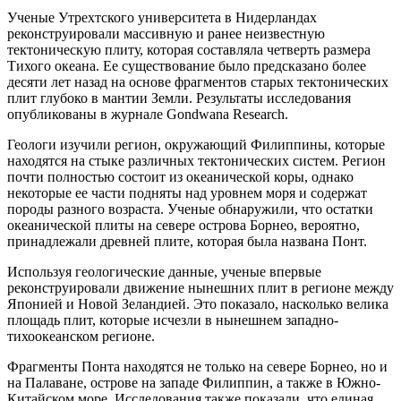
Ученые Утрехтского университета в Нидерландах
реконструировали массивную и ранее неизвестную
тектоническую плиту, которая составляла четверть размера
Тихого океана. Ее существование было предсказано более
десяти лет назад на основе фрагментов старых тектонических
плит глубоко в мантии Земли. Результаты исследования
опубликованы в журнале Gondwana Research.
Геологи изучили регион, окружающий Филиппины, которые
находятся на стыке различных тектонических систем. Регион
почти полностью состоит из океанической коры, однако
некоторые ее части подняты над уровнем моря и содержат
породы разного возраста. Ученые обнаружили, что остатки
океанической плиты на севере острова Борнео, вероятно,
принадлежали древней плите, которая была названа Понт.
Используя геологические данные, ученые впервые
реконструировали движение нынешних плит в регионе между
Японией и Новой Зеландией. Это показало, насколько велика
площадь плит, которые исчезли в нынешнем западно-
тихоокеанском регионе.
Фрагменты Понта находятся не только на севере Борнео, но и
на Палаване, острове на западе Филиппин, а также в Южно-
Китайском море. Исследования также показали, что единая