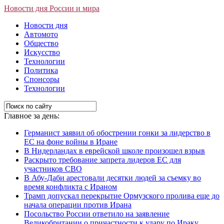
Новости дня России и мира
Новости дня
Автомото
Общество
Искусство
Технологии
Политика
Спонсоры
Технологии
Главное за день:
Германист заявил об обострении гонки за лидерство в
ЕС на фоне войны в Иране
В Нидерландах в еврейской школе произошел взрыв
Раскрыто требование запрета лидеров ЕС для
участников СВО
В Абу-Даби арестовали десятки людей за съемку во
время конфликта с Ираном
Трамп допускал перекрытие Ормузского пролива еще до
начала операции против Ирана
Посольство России ответило на заявление
Великобритании о причастности к удару по Ираку