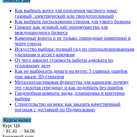
Новости дня
Как выбрать котел для отопления частного дома:
газовый, электрический или твердотопливный
Как выбрать расположение створок для узкого балкона
Гонконг как деловой хаб: преимущества для
международного бизнеса
Каменные ворота и не только: природные памятники в
черте города
Искусство выбора: полный гид по специализированным
удилищам и ассист-крючкам
От чего зависит стоимость работы адвоката по
уголовному делу
Как не выбросить деньги на ветер: 5 главных ошибок
при заказе 3D-стикеров
Металлопластиковая фурнитура для карнизов: почему
это «золотая середина» и как подобрать без ошибок
Гардеробная комната: виды, планировка и критерии
выбора
Строительство на века: как заказать качественный
погонаж с доставкой по Подмосковью
Курсы валют
Курс ЦБ
$
81.41
€
94.06
Биржевой курс