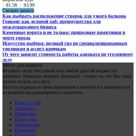
$
81.58
€
93.99
Свежие записи
Как выбрать расположение створок для узкого балкона
Гонконг как деловой хаб: преимущества для
международного бизнеса
Каменные ворота и не только: природные памятники в
черте города
Искусство выбора: полный гид по специализированным
удилищам и ассист-крючкам
От чего зависит стоимость работы адвоката по уголовному
делу
Место для виджета
Вставьте сюда текстовый или любой другой виджет из
админки. Никаких лишних функций - только то, что Вы сами
хотите видеть на сайте.
Высота подвала не фиксированная и меняется в зависимости
от количества размещенного контента.
Новости дня
Автомото
Общество
Искусство
Технологии
Политика
Спонсоры