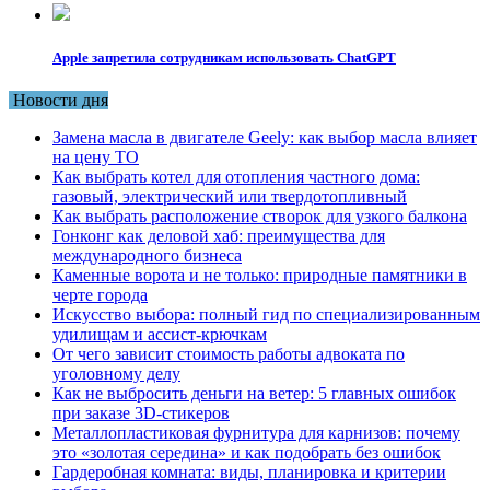
Apple запретила сотрудникам использовать ChatGPT
Новости дня
Замена масла в двигателе Geely: как выбор масла влияет
на цену ТО
Как выбрать котел для отопления частного дома:
газовый, электрический или твердотопливный
Как выбрать расположение створок для узкого балкона
Гонконг как деловой хаб: преимущества для
международного бизнеса
Каменные ворота и не только: природные памятники в
черте города
Искусство выбора: полный гид по специализированным
удилищам и ассист-крючкам
От чего зависит стоимость работы адвоката по
уголовному делу
Как не выбросить деньги на ветер: 5 главных ошибок
при заказе 3D-стикеров
Металлопластиковая фурнитура для карнизов: почему
это «золотая середина» и как подобрать без ошибок
Гардеробная комната: виды, планировка и критерии