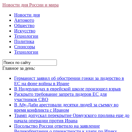
Новости дня России и мира
Новости дня
Автомото
Общество
Искусство
Технологии
Политика
Спонсоры
Технологии
Главное за день:
Германист заявил об обострении гонки за лидерство в
ЕС на фоне войны в Иране
В Нидерландах в еврейской школе произошел взрыв
Раскрыто требование запрета лидеров ЕС для
участников СВО
В Абу-Даби арестовали десятки людей за съемку во
время конфликта с Ираном
Трамп допускал перекрытие Ормузского пролива еще до
начала операции против Ирана
Посольство России ответило на заявление
Великобритании о причастности к удару по Ираку