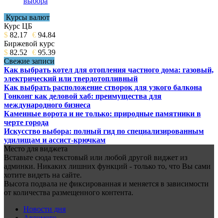
выбора
Курсы валют
Курс ЦБ
$
82.17
€
94.84
Биржевой курс
$
82.52
€
95.39
Свежие записи
Как выбрать котел для отопления частного дома: газовый,
электрический или твердотопливный
Как выбрать расположение створок для узкого балкона
Гонконг как деловой хаб: преимущества для
международного бизнеса
Каменные ворота и не только: природные памятники в
черте города
Искусство выбора: полный гид по специализированным
удилищам и ассист-крючкам
Место для виджета
Вставьте сюда текстовый или любой другой виджет из
админки. Никаких лишних функций - только то, что Вы сами
хотите видеть на сайте.
Высота подвала не фиксированная и меняется в зависимости
от количества размещенного контента.
Новости дня
Автомото