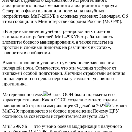
Летчики отдельного корабельного истребительного
авиационного полка смешанного авиационного корпуса
Северного флота выполнили полеты на палубных
истребителях МиГ-29КУБ в сложных условиях Заполярья. Об
этом сообщили в Министерстве обороны России (МО РФ).
«В ходе выполнения учебно-тренировочных полетов
экипажами истребителей МиГ-29КУБ отрабатывались
элементы боевого маневрирования, а также полеты на
простой и сложный пилотаж на различных высотах», —
говорится в сообщении.
Вылеты прошли в условиях сумерек после завершения
полярной ночи. Отмечается, что эти условия требуют от
экипажей особой подготовки. Летчики отработали действия
по наведению на цель и перехвату самолета условного
противника.
Материалы по теме:
«Силы ООН были поражены его
характеристиками»Как в СССР создали самолет, годами
наводивший страх на американцев30 декабря 2023
Самолет
МиГ-29: производство и боевое применениеПочему ЦРУ
охотилось за советским истребителем2 августа 2024
МиГ-29КУБ — это учебно-боевая модификация палубного
истребителя МиГ-29К. Корабельный вариант получил