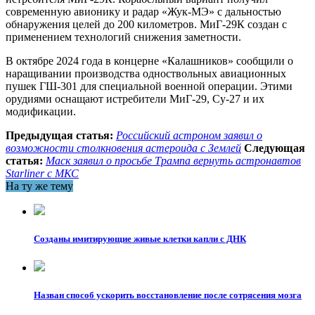
современную авионику и радар «Жук-МЭ» с дальностью
обнаружения целей до 200 километров. МиГ-29К создан с
применением технологий снижения заметности.
В октябре 2024 года в концерне «Калашников» сообщили о
наращивании производства одноствольных авиационных
пушек ГШ-301 для специальной военной операции. Этими
орудиями оснащают истребители МиГ-29, Су-27 и их
модификации.
Предыдущая статья:
Российский астроном заявил о
возможности столкновения астероида с Землей
Следующая
статья:
Маск заявил о просьбе Трампа вернуть астронавтов
Starliner с МКС
На ту же тему
Созданы имитирующие живые клетки капли с ДНК
Назван способ ускорить восстановление после сотрясения мозга