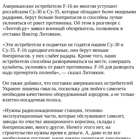
Американские истребители F-16 во многом уступают
российским Су-30 и Су-35, которые обладают более мощными
радарами, берут больше боеприпасов и способны лучше
уклоняться от ракет противника. Об этом в разговоре с
«Лентой.ру» заявил военный обозреватель, полковник в
отставке Виктор Литовкин.
«Эти истребители в подметки не годятся нашим Су-30 и
Су-35. F-16 однодвигательные, они берут меньше
боеприпасов, у них слабее радары. Кроме того, наши
истребители способны разворачиваться на месте, совершать
кульбиты, уклоняясь от ракет противника. F-16 для разворота
надо прочертить полнеба», — сказал Литовкин.
Он также добавил, что поставки американских истребителей
Украине лишены смысла, поскольку для любого самолета
необходим качественно оборудованный аэродром, а не только
взлетно-посадочная полоса.
«Нужны радиолокационные станции, технико-
эксплуатационные части, которые обслуживают самолет,
заводы по очистке авиационного керосина, склады с
боеприпасами, много другое. Ничего этого нет, на
строительство нужны время и деньги. А, даже если все
необходимое построят, наши ракеты уничтожат аэродромы»,