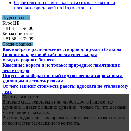
Строительство на века: как заказать качественный
погонаж с доставкой по Подмосковью
Курсы валют
Курс ЦБ
$
81.41
€
94.06
Биржевой курс
$
81.58
€
93.99
Свежие записи
Как выбрать расположение створок для узкого балкона
Гонконг как деловой хаб: преимущества для
международного бизнеса
Каменные ворота и не только: природные памятники в
черте города
Искусство выбора: полный гид по специализированным
удилищам и ассист-крючкам
От чего зависит стоимость работы адвоката по уголовному
делу
Место для виджета
Вставьте сюда текстовый или любой другой виджет из
админки. Никаких лишних функций - только то, что Вы сами
хотите видеть на сайте.
Высота подвала не фиксированная и меняется в зависимости
от количества размещенного контента.