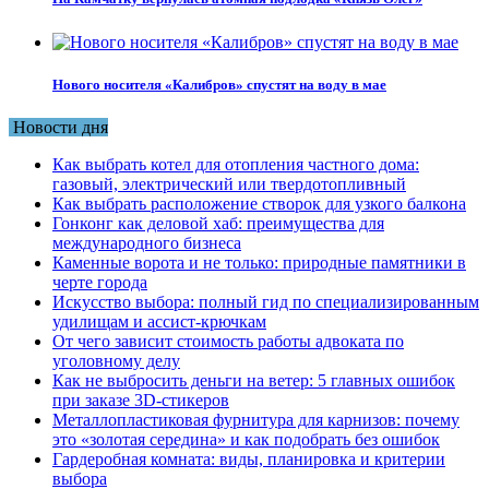
Нового носителя «Калибров» спустят на воду в мае
Новости дня
Как выбрать котел для отопления частного дома:
газовый, электрический или твердотопливный
Как выбрать расположение створок для узкого балкона
Гонконг как деловой хаб: преимущества для
международного бизнеса
Каменные ворота и не только: природные памятники в
черте города
Искусство выбора: полный гид по специализированным
удилищам и ассист-крючкам
От чего зависит стоимость работы адвоката по
уголовному делу
Как не выбросить деньги на ветер: 5 главных ошибок
при заказе 3D-стикеров
Металлопластиковая фурнитура для карнизов: почему
это «золотая середина» и как подобрать без ошибок
Гардеробная комната: виды, планировка и критерии
выбора