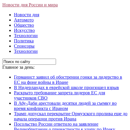
Новости дня России и мира
Новости дня
Автомото
Общество
Искусство
Технологии
Политика
Спонсоры
Технологии
Главное за день:
Германист заявил об обострении гонки за лидерство в
ЕС на фоне войны в Иране
В Нидерландах в еврейской школе произошел взрыв
Раскрыто требование запрета лидеров ЕС для
участников СВО
В Абу-Даби арестовали десятки людей за съемку во
время конфликта с Ираном
Трамп допускал перекрытие Ормузского пролива еще до
начала операции против Ирана
Посольство России ответило на заявление
Великобритании о причастности к удару по Ираку