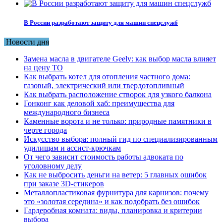
В России разработают защиту для машин спецслужб
Новости дня
Замена масла в двигателе Geely: как выбор масла влияет
на цену ТО
Как выбрать котел для отопления частного дома:
газовый, электрический или твердотопливный
Как выбрать расположение створок для узкого балкона
Гонконг как деловой хаб: преимущества для
международного бизнеса
Каменные ворота и не только: природные памятники в
черте города
Искусство выбора: полный гид по специализированным
удилищам и ассист-крючкам
От чего зависит стоимость работы адвоката по
уголовному делу
Как не выбросить деньги на ветер: 5 главных ошибок
при заказе 3D-стикеров
Металлопластиковая фурнитура для карнизов: почему
это «золотая середина» и как подобрать без ошибок
Гардеробная комната: виды, планировка и критерии
выбора