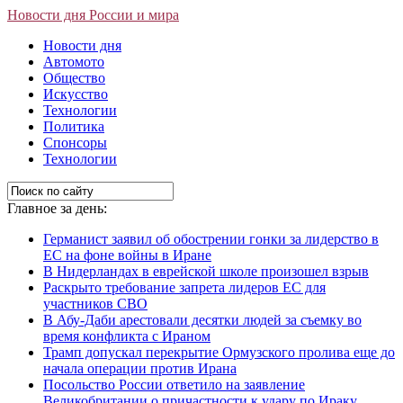
Новости дня России и мира
Новости дня
Автомото
Общество
Искусство
Технологии
Политика
Спонсоры
Технологии
Главное за день:
Германист заявил об обострении гонки за лидерство в
ЕС на фоне войны в Иране
В Нидерландах в еврейской школе произошел взрыв
Раскрыто требование запрета лидеров ЕС для
участников СВО
В Абу-Даби арестовали десятки людей за съемку во
время конфликта с Ираном
Трамп допускал перекрытие Ормузского пролива еще до
начала операции против Ирана
Посольство России ответило на заявление
Великобритании о причастности к удару по Ираку