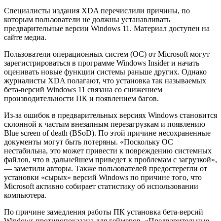
Специалисты издания XDA перечислили причины, по
которым пользователи не должны устанавливать
предварительные версии Windows 11. Материал доступен на
сайте медиа.
Пользователи операционных систем (ОС) от Microsoft могут
зарегистрироваться в программе Windows Insider и начать
оценивать новые функции системы раньше других. Однако
журналисты XDA полагают, что установка так называемых
бета-версий Windows 11 связана со снижением
производительности ПК и появлением багов.
Из-за ошибок в предварительных версиях Windows становится
склонной к частым внезапным перезагрузкам и появлению
Blue screen of death (BSoD). По этой причине несохраненные
документы могут быть потеряны. «Поскольку ОС
нестабильна, это может привести к повреждению системных
файлов, что в дальнейшем приведет к проблемам с загрузкой»,
— заметили авторы. Также пользователей предостерегли от
установки «сырых» версий Windows по причине того, что
Microsoft активно собирает статистику об использовании
компьютера.
По причине замедления работы ПК установка бета-версий
Windows противопоказана для геймеров. «Предварительные