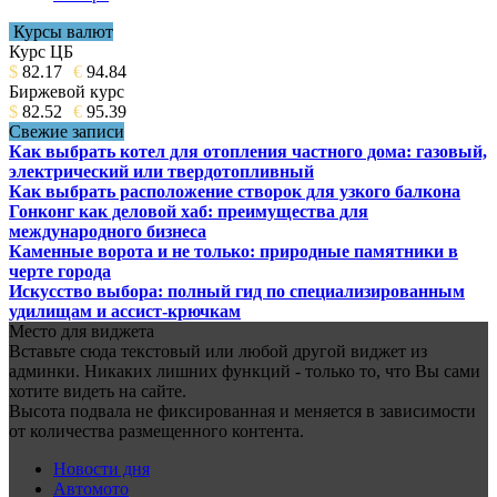
Курсы валют
Курс ЦБ
$
82.17
€
94.84
Биржевой курс
$
82.52
€
95.39
Свежие записи
Как выбрать котел для отопления частного дома: газовый,
электрический или твердотопливный
Как выбрать расположение створок для узкого балкона
Гонконг как деловой хаб: преимущества для
международного бизнеса
Каменные ворота и не только: природные памятники в
черте города
Искусство выбора: полный гид по специализированным
удилищам и ассист-крючкам
Место для виджета
Вставьте сюда текстовый или любой другой виджет из
админки. Никаких лишних функций - только то, что Вы сами
хотите видеть на сайте.
Высота подвала не фиксированная и меняется в зависимости
от количества размещенного контента.
Новости дня
Автомото