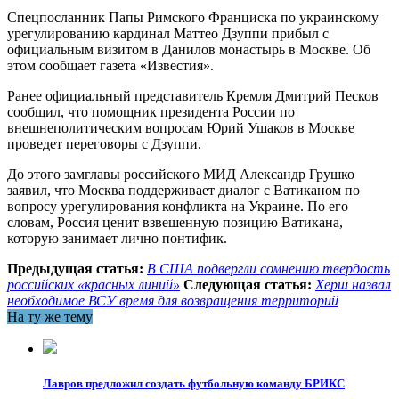
Спецпосланник Папы Римского Франциска по украинскому
урегулированию кардинал Маттео Дзуппи прибыл с
официальным визитом в Данилов монастырь в Москве. Об
этом сообщает газета «Известия».
Ранее официальный представитель Кремля Дмитрий Песков
сообщил, что помощник президента России по
внешнеполитическим вопросам Юрий Ушаков в Москве
проведет переговоры с Дзуппи.
До этого замглавы российского МИД Александр Грушко
заявил, что Москва поддерживает диалог с Ватиканом по
вопросу урегулирования конфликта на Украине. По его
словам, Россия ценит взвешенную позицию Ватикана,
которую занимает лично понтифик.
Предыдущая статья:
В США подвергли сомнению твердость
российских «красных линий»
Следующая статья:
Херш назвал
необходимое ВСУ время для возвращения территорий
На ту же тему
Лавров предложил создать футбольную команду БРИКС