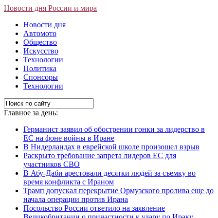
Новости дня России и мира
Новости дня
Автомото
Общество
Искусство
Технологии
Политика
Спонсоры
Технологии
Главное за день:
Германист заявил об обострении гонки за лидерство в
ЕС на фоне войны в Иране
В Нидерландах в еврейской школе произошел взрыв
Раскрыто требование запрета лидеров ЕС для
участников СВО
В Абу-Даби арестовали десятки людей за съемку во
время конфликта с Ираном
Трамп допускал перекрытие Ормузского пролива еще до
начала операции против Ирана
Посольство России ответило на заявление
Великобритании о причастности к удару по Ираку