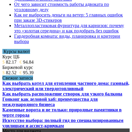
От чего зависит стоимость работы адвоката по
уголовному делу
Как не выбросить деньги на ветер: 5 главных ошибок
при заказе 3D-стикеров
Металлопластиковая фурнитура для карнизов: почему
это «золотая середина» и как подобрать без ошибок
Гардеробная комната: виды, планировка и критерии
выбора
Курсы валют
Курс ЦБ
$
82.17
€
94.84
Биржевой курс
$
82.52
€
95.39
Свежие записи
Как выбрать котел для отопления частного дома: газовый,
электрический или твердотопливный
Как выбрать расположение створок для узкого балкона
Гонконг как деловой хаб: преимущества для
международного бизнеса
Каменные ворота и не только: природные памятники в
черте города
Искусство выбора: полный гид по специализированным
удилищам и ассист-крючкам
Место для виджета