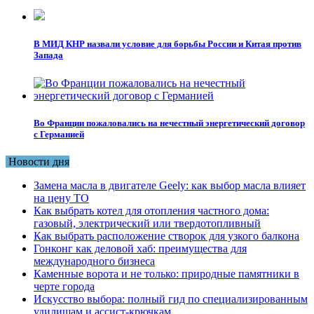
В МИД КНР назвали условие для борьбы России и Китая против
Запада
Во Франции пожаловались на нечестный энергетический договор
с Германией
Новости дня
Замена масла в двигателе Geely: как выбор масла влияет
на цену ТО
Как выбрать котел для отопления частного дома:
газовый, электрический или твердотопливный
Как выбрать расположение створок для узкого балкона
Гонконг как деловой хаб: преимущества для
международного бизнеса
Каменные ворота и не только: природные памятники в
черте города
Искусство выбора: полный гид по специализированным
удилищам и ассист-крючкам