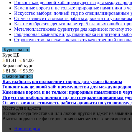
Гонконг как деловой хаб: преимущества для международн
Каменные ворота и не только: природные памятники в че
Искусство выбора: полный гид по специализированным 
От чего зависит стоимость работы адвоката по уголовном
Как не выбросить деньги на ветер: 5 главных ошибок при
Металлопластиковая фурнитура для карнизов: почему это 
Гардеробная комната: виды, планировка и критерии выбо
Строительство на века: как заказать качественный погон
Курсы валют
Курс ЦБ
$
81.41
€
94.06
Биржевой курс
$
81.58
€
93.99
Свежие записи
Как выбрать расположение створок для узкого балкона
Гонконг как деловой хаб: преимущества для международног
Каменные ворота и не только: природные памятники в черт
Искусство выбора: полный гид по специализированным уд
От чего зависит стоимость работы адвоката по уголовному 
Место для виджета
Вставьте сюда текстовый или любой другой виджет из админки.
Высота подвала не фиксированная и меняется в зависимости от
Новости дня