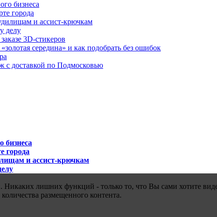
ого бизнеса
рте города
удилищам и ассист-крючкам
у делу
 заказе 3D-стикеров
«золотая середина» и как подобрать без ошибок
ра
аж с доставкой по Подмосковью
о бизнеса
е города
илищам и ассист-крючкам
делу
 Никаких лишних функций - только то, что Вы сами хотите виде
 количества размещенного контента.