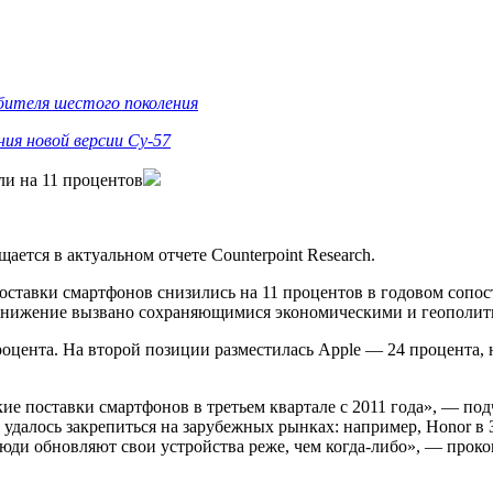
ебителя шестого поколения
ния новой версии Су-57
али на 11 процентов
ется в актуальном отчете Counterpoint Research.
оставки смартфонов снизились на 11 процентов в годовом сопос
 снижение вызвано сохраняющимися экономическими и геополи
оцента. На второй позиции разместилась Apple — 24 процента, н
ие поставки смартфонов в третьем квартале с 2011 года», — по
далось закрепиться на зарубежных рынках: например, Honor в За
ди обновляют свои устройства реже, чем когда-либо», — проко