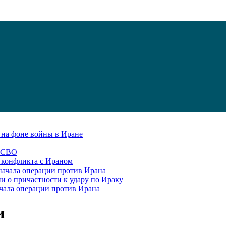
С на фоне войны в Иране
в СВО
я конфликта с Ираном
начала операции против Ирана
и о причастности к удару по Ираку
чала операции против Ирана
и