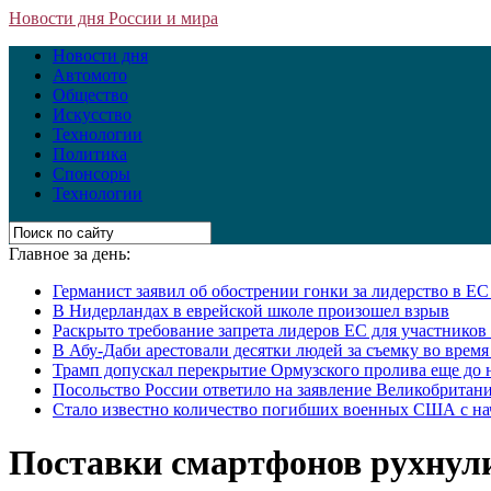
Новости дня России и мира
Новости дня
Автомото
Общество
Искусство
Технологии
Политика
Спонсоры
Технологии
Главное за день:
Германист заявил об обострении гонки за лидерство в Е
В Нидерландах в еврейской школе произошел взрыв
Раскрыто требование запрета лидеров ЕС для участнико
В Абу-Даби арестовали десятки людей за съемку во врем
Трамп допускал перекрытие Ормузского пролива еще до 
Посольство России ответило на заявление Великобритани
Стало известно количество погибших военных США с на
Поставки смартфонов рухнул