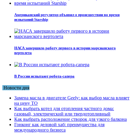
Американский регулятор объявил о происшествии во время
испытаний Starship
НАСА завершило работу первого в истории марсианского
вертолета
В России испытают робота-сапера
Новости дня
Замена масла в двигателе Geely: как выбор масла влияет
на цену ТО
Как выбрать котел для отопления частного дома:
газовый, электрический или твердотопливный
Как выбрать расположение створок для узкого балкона
Гонконг как деловой хаб: преимущества для
международного бизнеса