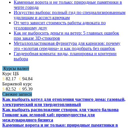
Каменные ворота и не только: природные памятники в
черте города
Искусство выбора: полный гид по специализированным
удилищам и ассист-крючкам
От чего зависит стоимость работы адвоката по
уголовному делу
Как не выбросить деньги на ветер: 5 главных ошибок
при заказе 3D-стикеров
Металлопластиковая фурнитура для карнизов: почему
это «золотая середина» и как подобрать без ошибок
Гардеробная комната: виды, планировка и критерии
выбора
Курсы валют
Курс ЦБ
$
82.17
€
94.84
Биржевой курс
$
82.52
€
95.39
Свежие записи
Как выбрать котел для отопления частного дома: газовый,
электрический или твердотопливный
Как выбрать расположение створок для узкого балкона
Гонконг как деловой хаб: преимущества для
международного бизнеса
Каменные ворота и не только: природные памятники в