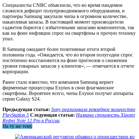
Специалисты CNBC объяснили, что во время пандемии
сложился дефицит полупроводникового оборудования, и
партнеры Samsung закупали чипы в огромном количестве,
накапливая запасы. В настоящий момент производители
гаджетов борются с избыточными запасами компонентов, так
как на фоне инфляции спрос на смартфоны и прочую технику
упал.
В Samsung ожидают более позитивные итоги второй
половины года. «Ожидается, что во втором полугодии спрос
постепенно восстановится на фоне прогнозов о снижении
уровня товарных запасов у клиентов», — отмечается в отчете
корпорации.
Ранее стало известно, что компания Samsung вернет
фирменные процессоры Exynos в свои флагманские
смартфоны. Вероятнее всего, чипы Exynos получат аппараты
серии Galaxy S24.
Предыдущая статья:
Sony реализовала рекордное количество
PlayStation 5
Следующая статья:
Названа стоимость Xiaomi
Redmi Note 12 Pro в России
На ту же тему