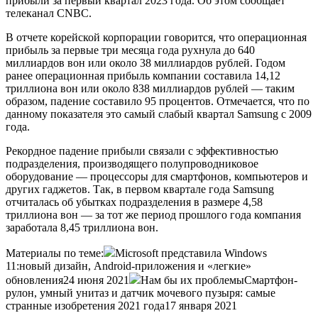
прибыли за первый квартал 2023 года. Об этом сообщает
телеканал CNBC.
В отчете корейской корпорации говорится, что операционная
прибыль за первые три месяца года рухнула до 640
миллиардов вон или около 38 миллиардов рублей. Годом
ранее операционная прибыль компании составила 14,12
триллиона вон или около 838 миллиардов рублей — таким
образом, падение составило 95 процентов. Отмечается, что по
данному показателя это самый слабый квартал Samsung с 2009
года.
Рекордное падение прибыли связали с эффективностью
подразделения, производящего полупроводниковое
оборудование — процессоры для смартфонов, компьютеров и
других гаджетов. Так, в первом квартале года Samsung
отчиталась об убытках подразделения в размере 4,58
триллиона вон — за тот же период прошлого года компания
заработала 8,45 триллиона вон.
Материалы по теме:
Microsoft представила Windows
11:новый дизайн, Android-приложения и «легкие»
обновления24 июня 2021
Нам бы их проблемыСмартфон-
рулон, умный унитаз и датчик мочевого пузыря: самые
странные изобретения 2021 года17 января 2021