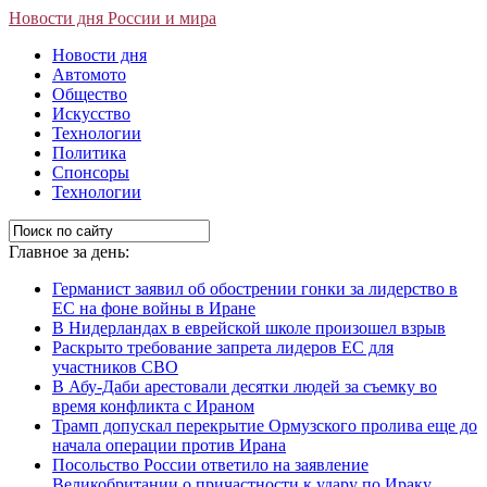
Новости дня России и мира
Новости дня
Автомото
Общество
Искусство
Технологии
Политика
Спонсоры
Технологии
Главное за день:
Германист заявил об обострении гонки за лидерство в
ЕС на фоне войны в Иране
В Нидерландах в еврейской школе произошел взрыв
Раскрыто требование запрета лидеров ЕС для
участников СВО
В Абу-Даби арестовали десятки людей за съемку во
время конфликта с Ираном
Трамп допускал перекрытие Ормузского пролива еще до
начала операции против Ирана
Посольство России ответило на заявление
Великобритании о причастности к удару по Ираку