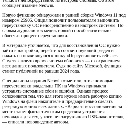
Windows непосредственно из настроек системы. Об этом
сообщает издание Neowin.
Новую функцию обнаружили в ранней сборке Windows 11 под
номером 25905. Опция позволит пользователям выполнить
переустановку ОС непосредственно из настроек системы. По
словам журналистов медиа, новый способ значительно
облегчит процесс переустановки.
В материале уточняется, что для восстановления ОС нужно
зайти в настройки, перейти в соответствующий раздел и
нажать на появившуюся кнопку «Переустановить сейчас».
Спустя какое-то время система обновится — с сохранением
всех данных пользователя. Судя по сайту Microsoft, функция
станет публичной не раньше 2024 года.
Специалисты издания Neowin отметили, что с помощью
переустановки владельцы ПК на Windows привыкли
устранять системные сбои и ошибки. Однако процесс
осложняется тем, что для этого нужно иметь рабочую копию
Windows на флеш-накопителе и предварительно сделать
резервную копию всех данных. «Вариант восстановления на
месте станет фантастическим средством устранения
неполадок для тех, у кого нет загрузочного USB-накопителя»,
— описали нововведение авторы.