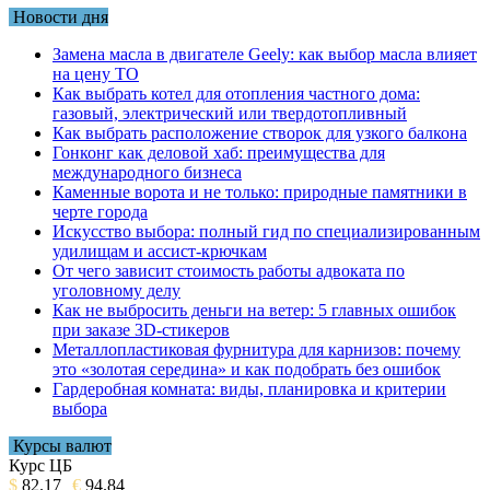
Новости дня
Замена масла в двигателе Geely: как выбор масла влияет
на цену ТО
Как выбрать котел для отопления частного дома:
газовый, электрический или твердотопливный
Как выбрать расположение створок для узкого балкона
Гонконг как деловой хаб: преимущества для
международного бизнеса
Каменные ворота и не только: природные памятники в
черте города
Искусство выбора: полный гид по специализированным
удилищам и ассист-крючкам
От чего зависит стоимость работы адвоката по
уголовному делу
Как не выбросить деньги на ветер: 5 главных ошибок
при заказе 3D-стикеров
Металлопластиковая фурнитура для карнизов: почему
это «золотая середина» и как подобрать без ошибок
Гардеробная комната: виды, планировка и критерии
выбора
Курсы валют
Курс ЦБ
$
82.17
€
94.84