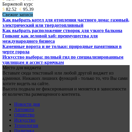
Биржевой курс
$
82.52
€
95.39
Свежие записи
Как выбрать котел для отопления частного дома: газовый,
электрический или твердотопливный
Как выбрать расположение створок для узкого балкона
Гонконг как деловой хаб: преимущества для
международного бизнеса
Каменные ворота и не только: природные памятники в
черте города
Искусство выбора: полный гид по специализированным
удилищам и ассист-крючкам
Место для виджета
Вставьте сюда текстовый или любой другой виджет из
админки. Никаких лишних функций - только то, что Вы сами
хотите видеть на сайте.
Высота подвала не фиксированная и меняется в зависимости
от количества размещенного контента.
Новости дня
Автомото
Общество
Искусство
Технологии
Политика