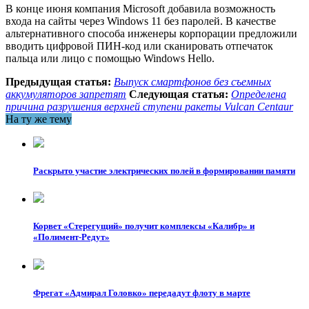
В конце июня компания Microsoft добавила возможность
входа на сайты через Windows 11 без паролей. В качестве
альтернативного способа инженеры корпорации предложили
вводить цифровой ПИН-код или сканировать отпечаток
пальца или лицо с помощью Windows Hello.
Предыдущая статья:
Выпуск смартфонов без съемных
аккумуляторов запретят
Следующая статья:
Определена
причина разрушения верхней ступени ракеты Vulcan Centaur
На ту же тему
Раскрыто участие электрических полей в формировании памяти
Корвет «Стерегущий» получит комплексы «Калибр» и
«Полимент-Редут»
Фрегат «Адмирал Головко» передадут флоту в марте