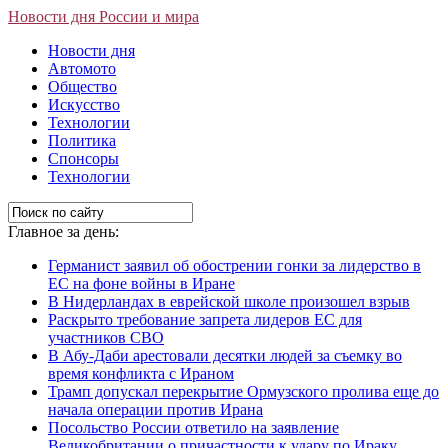
Новости дня России и мира
Новости дня
Автомото
Общество
Искусство
Технологии
Политика
Спонсоры
Технологии
Главное за день:
Германист заявил об обострении гонки за лидерство в
ЕС на фоне войны в Иране
В Нидерландах в еврейской школе произошел взрыв
Раскрыто требование запрета лидеров ЕС для
участников СВО
В Абу-Даби арестовали десятки людей за съемку во
время конфликта с Ираном
Трамп допускал перекрытие Ормузского пролива еще до
начала операции против Ирана
Посольство России ответило на заявление
Великобритании о причастности к удару по Ираку