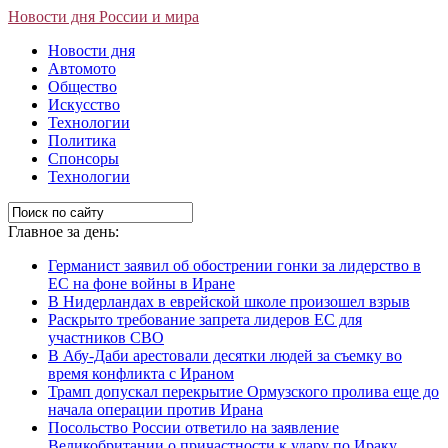
Новости дня России и мира
Новости дня
Автомото
Общество
Искусство
Технологии
Политика
Спонсоры
Технологии
Главное за день:
Германист заявил об обострении гонки за лидерство в
ЕС на фоне войны в Иране
В Нидерландах в еврейской школе произошел взрыв
Раскрыто требование запрета лидеров ЕС для
участников СВО
В Абу-Даби арестовали десятки людей за съемку во
время конфликта с Ираном
Трамп допускал перекрытие Ормузского пролива еще до
начала операции против Ирана
Посольство России ответило на заявление
Великобритании о причастности к удару по Ираку