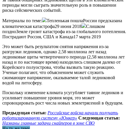
периоды могли сыграть значительную роль в повышении
риска сейсмических событий.
Материалы по теме:
Тепленькая пошлаРоссии предсказана
климатическая катастрофа29 июня 2018
Слишком
поздноЗемле грозит катастрофа из-за глобального потепления.
Пострадают Россия, США и Канада17 марта 2019
Это может быть результатом снятия напряжения из-за
разгрузки ледников, однако 2,58 миллиона лет назад
ледниковые щиты четвертичного периода (2,58 миллиона лет
назад и по настоящее время) находились слишком далеко от
Корейского полуострова, чтобы вызвать такую ​​реакцию.
Ученые полагают, что объяснением может служить
сжимающее напряжение, оказываемое талой ледниковой
водой на литосферу.
Поскольку изменение климата усугубляет таяние ледников и
усиливает повышение уровня моря, это может
спровоцировать рост числа новых землетрясений в будущем.
Предыдущая статья:
Российские войска начали получать
роботизированную систему «Юнкер»
Следующая статья:
Названы главные задачи снайперов в зоне СВО
На ту же тему