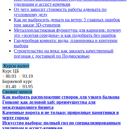
удилищам и ассист-крючкам
От чего зависит стоимость работы адвоката по
уголовному делу
Как не выбросить деньги на ветер: 5 главных ошибок
при заказе 3D-стикеров
Металлопластиковая фурнитура для карнизов: почему
это «золотая середина» и как подобрать без ошибок
Гардеробная комната: виды, планировка и критерии
выбора
Строительство на века: как заказать качественный
погонаж с доставкой по Подмосковью
Курсы валют
Курс ЦБ
$
80.93
€
93.19
Биржевой курс
$
81.40
€
93.95
Свежие записи
Как выбрать расположение створок для узкого балкона
Гонконг как деловой хаб: преимущества для
международного бизнеса
Каменные ворота и не только: природные памятники в
черте города
Искусство выбора: полный гид по специализированным
удилищам и ассист-крючкам