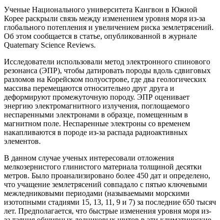
Ученые Национального университета Кангвон в Южной
Корее раскрыли связь между изменением уровня моря из-за
глобального потепления и увеличением риска землетрясений.
Об этом сообщается в статье, опубликованной в журнале
Quaternary Science Reviews.
Исследователи использовали метод электронного спинового
резонанса (ЭПР), чтобы датировать породы вдоль сдвиговых
разломов на Корейском полуострове, где два геологических
массива перемещаются относительно друг друга и
деформируют промежуточную породу. ЭПР оценивает
энергию электромагнитного излучения, поглощаемого
неспаренными электронами в образце, помещенным в
магнитном поле. Неспаренные электроны со временем
накапливаются в породе из-за распада радиоактивных
элементов.
В данном случае ученых интересовали отложения
мелкозернистого глинистого материала толщиной десятки
метров. Было проанализировано более 450 дат и определено,
что учащение землетрясений совпадало с пятью ключевыми
межледниковыми периодами (называемыми морскими
изотопными стадиями 15, 13, 11, 9 и 7) за последние 650 тысяч
лет. Предполагается, что быстрые изменения уровня моря из-
за таяния обширных ледниковых щитов в эти климатические