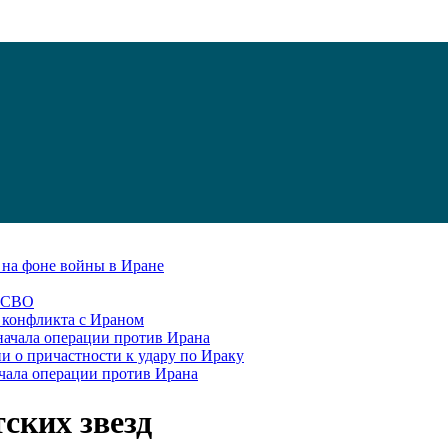
С на фоне войны в Иране
в СВО
я конфликта с Ираном
начала операции против Ирана
и о причастности к удару по Ираку
чала операции против Ирана
ских звезд