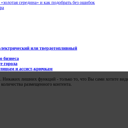
«золотая середина» и как подобрать без ошибок
ра
 электрический или твердотопливный
о бизнеса
е города
илищам и ассист-крючкам
 Никаких лишних функций - только то, что Вы сами хотите виде
 количества размещенного контента.