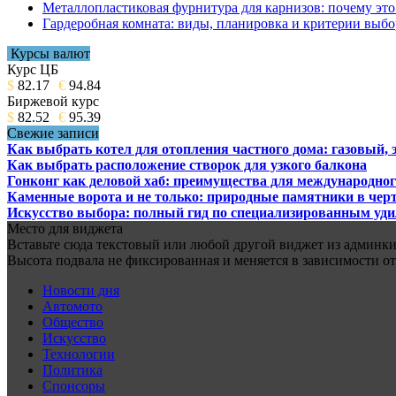
Металлопластиковая фурнитура для карнизов: почему это 
Гардеробная комната: виды, планировка и критерии выбо
Курсы валют
Курс ЦБ
$
82.17
€
94.84
Биржевой курс
$
82.52
€
95.39
Свежие записи
Как выбрать котел для отопления частного дома: газовый,
Как выбрать расположение створок для узкого балкона
Гонконг как деловой хаб: преимущества для международног
Каменные ворота и не только: природные памятники в черт
Искусство выбора: полный гид по специализированным уд
Место для виджета
Вставьте сюда текстовый или любой другой виджет из админки.
Высота подвала не фиксированная и меняется в зависимости от
Новости дня
Автомото
Общество
Искусство
Технологии
Политика
Спонсоры