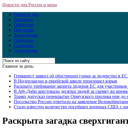
Новости дня России и мира
Новости дня
Автомото
Общество
Искусство
Технологии
Политика
Спонсоры
Технологии
Главное за день:
Германист заявил об обострении гонки за лидерство в Е
В Нидерландах в еврейской школе произошел взрыв
Раскрыто требование запрета лидеров ЕС для участнико
В Абу-Даби арестовали десятки людей за съемку во врем
Трамп допускал перекрытие Ормузского пролива еще до 
Посольство России ответило на заявление Великобритани
Стало известно количество погибших военных США с на
Раскрыта загадка сверхгигант