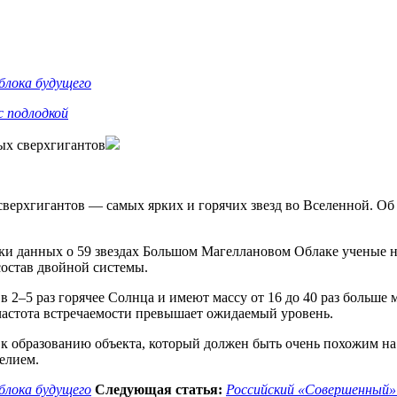
блока будущего
с подлодкой
бых сверхгигантов
верхгигантов — самых ярких и горячих звезд во Вселенной. Об 
и данных о 59 звездах Большом Магеллановом Облаке ученые на
 состав двойной системы.
 в 2–5 раз горячее Солнца и имеют массу от 16 до 40 раз больше
частота встречаемости превышает ожидаемый уровень.
 к образованию объекта, который должен быть очень похожим на
елием.
блока будущего
Следующая статья:
Российский «Совершенный» 