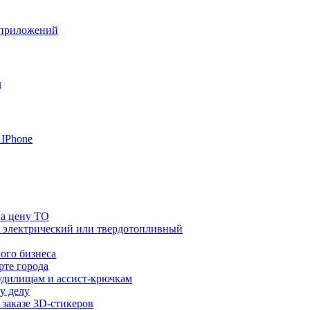
на цену ТО
й, электрический или твердотопливный
ого бизнеса
рте города
удилищам и ассист-крючкам
у делу
 заказе 3D-стикеров