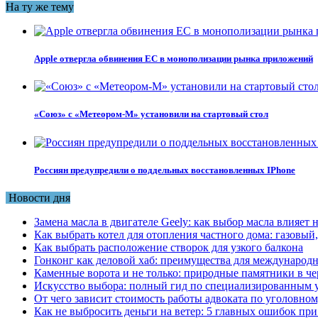
На ту же тему
Apple отвергла обвинения ЕС в монополизации рынка приложений
«Союз» с «Метеором-М» установили на стартовый стол
Россиян предупредили о поддельных восстановленных IPhone
Новости дня
Замена масла в двигателе Geely: как выбор масла влияет 
Как выбрать котел для отопления частного дома: газовы
Как выбрать расположение створок для узкого балкона
Гонконг как деловой хаб: преимущества для международн
Каменные ворота и не только: природные памятники в че
Искусство выбора: полный гид по специализированным 
От чего зависит стоимость работы адвоката по уголовном
Как не выбросить деньги на ветер: 5 главных ошибок при