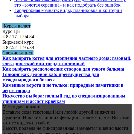
это «золотая середина» и как подобрать без ошибок
Гардеробная комната: виды, планировка и критерии
выбора
Курсы валют
Курс ЦБ
$
82.17
€
94.84
Биржевой курс
$
82.52
€
95.39
Свежие записи
Как выбрать котел для отопления частного дома: газовый,
электрический или твердотопливный
Как выбрать расположение створок для узкого балкона
Гонконг как деловой хаб: преимущества для
международного бизнеса
Каменные ворота и не только: природные памятники в
черте города
Искусство выбора: полный гид по специализированным
удилищам и ассист-крючкам
Место для виджета
Вставьте сюда текстовый или любой другой виджет из
админки. Никаких лишних функций - только то, что Вы сами
хотите видеть на сайте.
Высота подвала не фиксированная и меняется в зависимости
от количества размещенного контента.