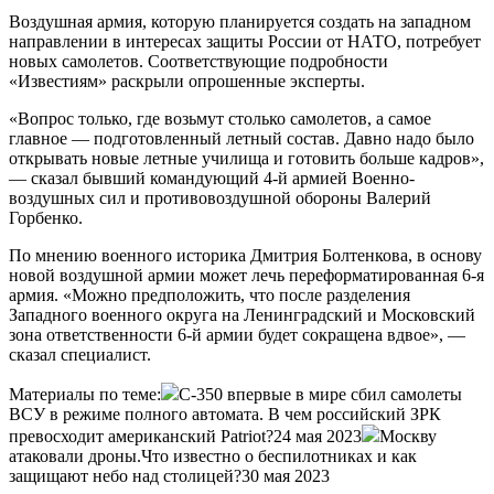
Воздушная армия, которую планируется создать на западном
направлении в интересах защиты России от НАТО, потребует
новых самолетов. Соответствующие подробности
«Известиям» раскрыли опрошенные эксперты.
«Вопрос только, где возьмут столько самолетов, а самое
главное — подготовленный летный состав. Давно надо было
открывать новые летные училища и готовить больше кадров»,
— сказал бывший командующий 4-й армией Военно-
воздушных сил и противовоздушной обороны Валерий
Горбенко.
По мнению военного историка Дмитрия Болтенкова, в основу
новой воздушной армии может лечь переформатированная 6-я
армия. «Можно предположить, что после разделения
Западного военного округа на Ленинградский и Московский
зона ответственности 6-й армии будет сокращена вдвое», —
сказал специалист.
Материалы по теме:
С-350 впервые в мире сбил самолеты
ВСУ в режиме полного автомата. В чем российский ЗРК
превосходит американский Patriot?24 мая 2023
Москву
атаковали дроны.Что известно о беспилотниках и как
защищают небо над столицей?30 мая 2023