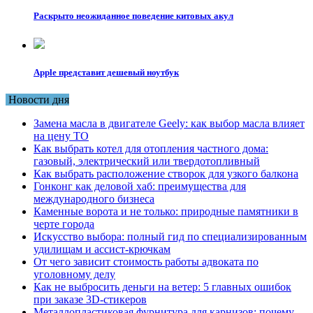
Раскрыто неожиданное поведение китовых акул
Apple представит дешевый ноутбук
Новости дня
Замена масла в двигателе Geely: как выбор масла влияет
на цену ТО
Как выбрать котел для отопления частного дома:
газовый, электрический или твердотопливный
Как выбрать расположение створок для узкого балкона
Гонконг как деловой хаб: преимущества для
международного бизнеса
Каменные ворота и не только: природные памятники в
черте города
Искусство выбора: полный гид по специализированным
удилищам и ассист-крючкам
От чего зависит стоимость работы адвоката по
уголовному делу
Как не выбросить деньги на ветер: 5 главных ошибок
при заказе 3D-стикеров
Металлопластиковая фурнитура для карнизов: почему