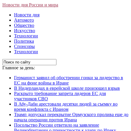
Новости дня России и мира
Новости дня
Автомото
Общество
Искусство
Технологии
Политика
Спонсоры
Технологии
Главное за день:
Германист заявил об обострении гонки за лидерство в
ЕС на фоне войны в Иране
В Нидерландах в еврейской школе произошел взрыв
Раскрыто требование запрета лидеров ЕС для
участников СВО
В Абу-Даби арестовали десятки людей за съемку во
время конфликта с Ираном
Трамп допускал перекрытие Ормузского пролива еще до
начала операции против Ирана
Посольство России ответило на заявление
Великобритании о причастности к удару по Ираку