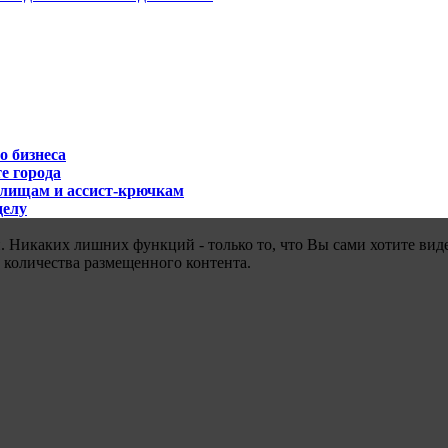
о бизнеса
е города
илищам и ассист-крючкам
делу
 Никаких лишних функций - только то, что Вы сами хотите виде
 количества размещенного контента.