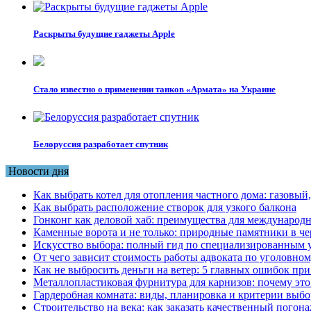
Раскрыты будущие гаджеты Apple
Стало известно о применении танков «Армата» на Украине
Белоруссия разработает спутник
Новости дня
Как выбрать котел для отопления частного дома: газовы
Как выбрать расположение створок для узкого балкона
Гонконг как деловой хаб: преимущества для международн
Каменные ворота и не только: природные памятники в че
Искусство выбора: полный гид по специализированным 
От чего зависит стоимость работы адвоката по уголовном
Как не выбросить деньги на ветер: 5 главных ошибок при
Металлопластиковая фурнитура для карнизов: почему это 
Гардеробная комната: виды, планировка и критерии выбо
Строительство на века: как заказать качественный погон