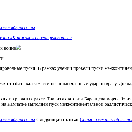
овке ядерных сил
ости «Кинжала» перенацеливаться
к войне
ти
ировочные пуски. В рамках учений провели пуски межконтинен
ях отрабатывался массированный ядерный удар по врагу. Докла
ких и крылатых ракет. Так, из акватории Баренцева моря с бор
 на Камчатке выполнен пуск межконтинентальной баллистическо
овке ядерных сил
Следующая статья:
Стало известно об изна