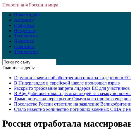
Новости дня России и мира
Новости дня
Автомото
Общество
Искусство
Технологии
Политика
Спонсоры
Технологии
Главное за день:
Германист заявил об обострении гонки за лидерство в Е
В Нидерландах в еврейской школе произошел взрыв
Раскрыто требование запрета лидеров ЕС для участнико
В Абу-Даби арестовали десятки людей за съемку во врем
Трамп допускал перекрытие Ормузского пролива еще до 
Посольство России ответило на заявление Великобритани
Стало известно количество погибших военных США с на
Россия отработала массирова