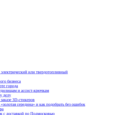
й, электрический или твердотопливный
ого бизнеса
рте города
удилищам и ассист-крючкам
у делу
 заказе 3D-стикеров
«золотая середина» и как подобрать без ошибок
ра
аж с доставкой по Подмосковью