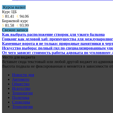
Курсы валют
Курс ЦБ
$
81.41
€
94.06
Биржевой курс
$
81.58
€
93.99
Свежие записи
Как выбрать расположение створок для узкого балкона
Гонконг как деловой хаб: преимущества для международног
Каменные ворота и не только: природные памятники в черт
Искусство выбора: полный гид по специализированным уд
От чего зависит стоимость работы адвоката по уголовному 
Место для виджета
Вставьте сюда текстовый или любой другой виджет из админки.
Высота подвала не фиксированная и меняется в зависимости от
Новости дня
Автомото
Общество
Искусство
Технологии
Политика
Спонсоры
Технологии