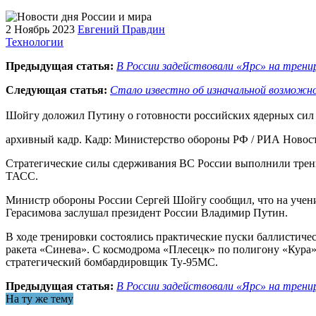
2 Ноябрь 2023
Евгений Правдин
Технологии
Предыдущая статья:
В России задействовали «Ярс» на тренир
Следующая статья:
Стало известно об изначальной возможн
Шойгу доложил Путину о готовности российских ядерных сил 
архивный кадр. Кадр: Министерство обороны РФ / РИА Новос
Стратегические силы сдерживания ВС России выполнили трен
ТАСС.
Министр обороны России Сергей Шойгу сообщил, что на учени
Герасимова заслушал президент России Владимир Путин.
В ходе тренировки состоялись практические пуски баллистичес
ракета «Синева». С космодрома «Плесецк» по полигону «Кура»
стратегический бомбардировщик Ту-95МС.
Предыдущая статья:
В России задействовали «Ярс» на тренир
На ту же тему