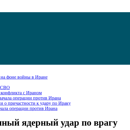
С на фоне войны в Иране
в СВО
я конфликта с Ираном
начала операции против Ирана
и о причастности к удару по Ираку
чала операции против Ирана
нный ядерный удар по врагу