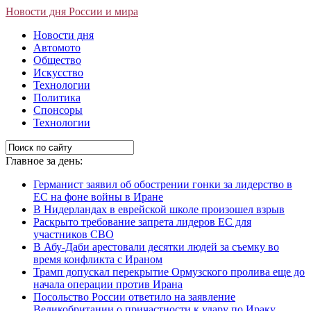
Новости дня России и мира
Новости дня
Автомото
Общество
Искусство
Технологии
Политика
Спонсоры
Технологии
Главное за день:
Германист заявил об обострении гонки за лидерство в
ЕС на фоне войны в Иране
В Нидерландах в еврейской школе произошел взрыв
Раскрыто требование запрета лидеров ЕС для
участников СВО
В Абу-Даби арестовали десятки людей за съемку во
время конфликта с Ираном
Трамп допускал перекрытие Ормузского пролива еще до
начала операции против Ирана
Посольство России ответило на заявление
Великобритании о причастности к удару по Ираку