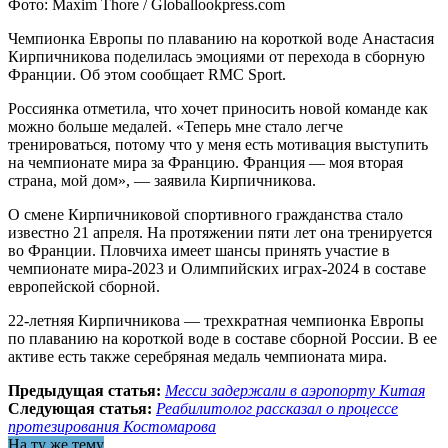
Фото: Maxim Thore / Globallookpress.com
Чемпионка Европы по плаванию на короткой воде Анастасия
Кирпичникова поделилась эмоциями от перехода в сборную
Франции. Об этом сообщает RMC Sport.
Россиянка отметила, что хочет приносить новой команде как
можно больше медалей. «Теперь мне стало легче
тренироваться, потому что у меня есть мотивация выступить
на чемпионате мира за Францию. Франция — моя вторая
страна, мой дом», — заявила Кирпичникова.
О смене Кирпичниковой спортивного гражданства стало
известно 21 апреля. На протяжении пяти лет она тренируется
во Франции. Пловчиха имеет шансы принять участие в
чемпионате мира-2023 и Олимпийских играх-2024 в составе
европейской сборной.
22-летняя Кирпичникова — трехкратная чемпионка Европы
по плаванию на короткой воде в составе сборной России. В ее
активе есть также серебряная медаль чемпионата мира.
Предыдущая статья:
Месси задержали в аэропорту Китая
Следующая статья:
Реабилитолог рассказал о процессе
протезирования Костомарова
На ту же тему