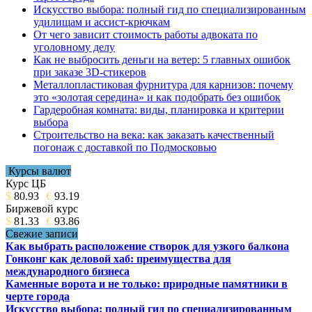
Искусство выбора: полный гид по специализированным
удилищам и ассист-крючкам
От чего зависит стоимость работы адвоката по
уголовному делу
Как не выбросить деньги на ветер: 5 главных ошибок
при заказе 3D-стикеров
Металлопластиковая фурнитура для карнизов: почему
это «золотая середина» и как подобрать без ошибок
Гардеробная комната: виды, планировка и критерии
выбора
Строительство на века: как заказать качественный
погонаж с доставкой по Подмосковью
Курсы валют
Курс ЦБ
$
80.93
€
93.19
Биржевой курс
$
81.33
€
93.86
Свежие записи
Как выбрать расположение створок для узкого балкона
Гонконг как деловой хаб: преимущества для
международного бизнеса
Каменные ворота и не только: природные памятники в
черте города
Искусство выбора: полный гид по специализированным