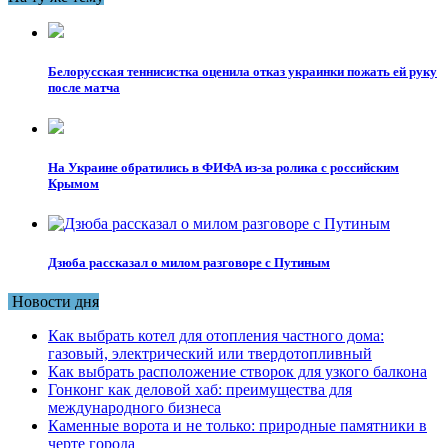
Белорусская теннисистка оценила отказ украинки пожать ей руку
после матча
На Украине обратились в ФИФА из-за ролика с российским
Крымом
Дзюба рассказал о милом разговоре с Путиным
Новости дня
Как выбрать котел для отопления частного дома:
газовый, электрический или твердотопливный
Как выбрать расположение створок для узкого балкона
Гонконг как деловой хаб: преимущества для
международного бизнеса
Каменные ворота и не только: природные памятники в
черте города