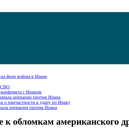
С на фоне войны в Иране
в СВО
я конфликта с Ираном
начала операции против Ирана
и о причастности к удару по Ираку
чала операции против Ирана
се к обломкам американского д