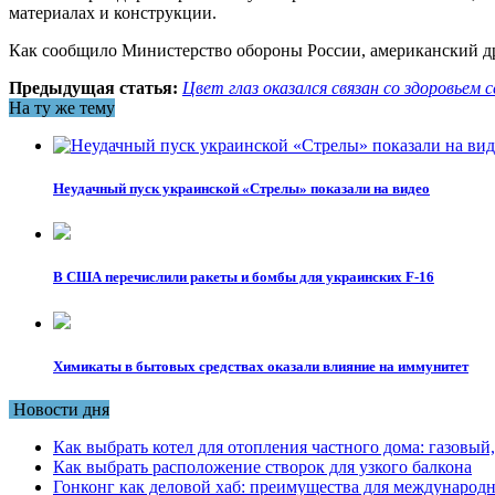
материалах и конструкции.
Как сообщило Министерство обороны России, американский др
Предыдущая статья:
Цвет глаз оказался связан со здоровьем
На ту же тему
Неудачный пуск украинской «Стрелы» показали на видео
В США перечислили ракеты и бомбы для украинских F-16
Химикаты в бытовых средствах оказали влияние на иммунитет
Новости дня
Как выбрать котел для отопления частного дома: газовы
Как выбрать расположение створок для узкого балкона
Гонконг как деловой хаб: преимущества для международн