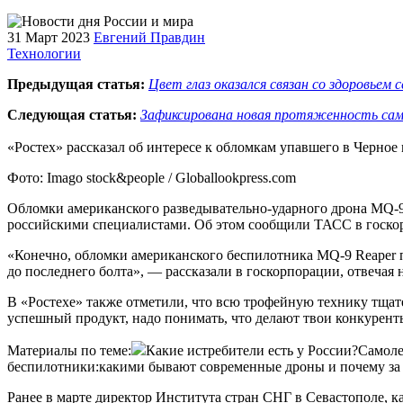
31 Март 2023
Евгений Правдин
Технологии
Предыдущая статья:
Цвет глаз оказался связан со здоровьем
Следующая статья:
Зафиксирована новая протяженность сам
«Ростех» рассказал об интересе к обломкам упавшего в Черно
Фото: Imago stock&people / Globallookpress.com
Обломки американского разведывательно-ударного дрона MQ-9 
российскими специалистами. Об этом сообщили ТАСС в госко
«Конечно, обломки американского беспилотника MQ-9 Reaper п
до последнего болта», — рассказали в госкорпорации, отвечая
В «Ростехе» также отметили, что всю трофейную технику тщат
успешный продукт, надо понимать, что делают твои конкуренты
Материалы по теме:
Какие истребители есть у России?Самоле
беспилотники:какими бывают современные дроны и почему за
Ранее в марте директор Института стран СНГ в Севастополе, к