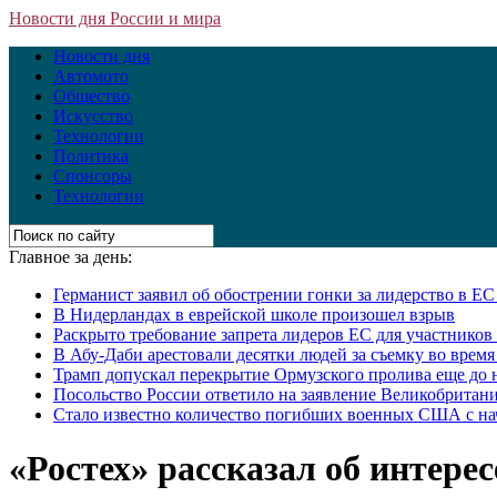
Новости дня России и мира
Новости дня
Автомото
Общество
Искусство
Технологии
Политика
Спонсоры
Технологии
Главное за день:
Германист заявил об обострении гонки за лидерство в Е
В Нидерландах в еврейской школе произошел взрыв
Раскрыто требование запрета лидеров ЕС для участнико
В Абу-Даби арестовали десятки людей за съемку во врем
Трамп допускал перекрытие Ормузского пролива еще до 
Посольство России ответило на заявление Великобритани
Стало известно количество погибших военных США с на
«Ростех» рассказал об интере