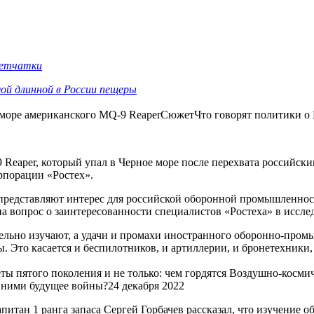
 сетчатки
ой длинной в России пещеры
е море американского MQ-9 ReaperСюжетЧто говорят политики о 
Reaper, который упал в Черное море после перехвата российски
рпорации «Ростех».
редставляют интерес для российской оборонной промышленности
 на вопрос о заинтересованности специалистов «Ростеха» в иссл
ельно изучают, а удачи и промахи иностранного оборонно-пром
. Это касается и беспилотников, и артиллерии, и бронетехники
ты пятого поколения и не только: чем гордятся Воздушно-косми
 ними будущее войны?24 декабря 2022
апитан 1 ранга запаса Сергей Горбачев рассказал, что изучение 