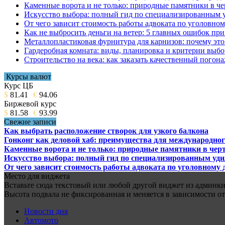
Каменные ворота и не только: природные памятники в че
Искусство выбора: полный гид по специализированным 
От чего зависит стоимость работы адвоката по уголовном
Как не выбросить деньги на ветер: 5 главных ошибок при
Металлопластиковая фурнитура для карнизов: почему это 
Гардеробная комната: виды, планировка и критерии выбо
Строительство на века: как заказать качественный погон
Курсы валют
Курс ЦБ
$
81.41
€
94.06
Биржевой курс
$
81.58
€
93.99
Свежие записи
Как выбрать расположение створок для узкого балкона
Гонконг как деловой хаб: преимущества для международног
Каменные ворота и не только: природные памятники в черт
Искусство выбора: полный гид по специализированным уд
От чего зависит стоимость работы адвоката по уголовному 
Место для виджета
Вставьте сюда текстовый или любой другой виджет из админки.
Высота подвала не фиксированная и меняется в зависимости от
Новости дня
Автомото