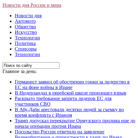
Новости дня России и мира
Новости дня
Автомото
Общество
Искусство
Технологии
Политика
Спонсоры
Технологии
Главное за день:
Германист заявил об обострении гонки за лидерство в
ЕС на фоне войны в Иране
В Нидерландах в еврейской школе произошел взрыв
Раскрыто требование запрета лидеров ЕС для
участников СВО
В Абу-Даби арестовали десятки людей за съемку во
время конфликта с Ираном
Трамп допускал перекрытие Ормузского пролива еще до
начала операции против Ирана
Посольство России ответило на заявление
Великобритании о причастности к удару по Ираку