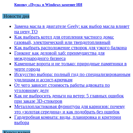
Кнопку «Пуск» в Windows заменит ИИ
Новости дня
Замена масла в двигателе Geely: как выбор масла влияет
на цену ТО
Как выбрать котел для отопления частного дома:
газовый, электрический или твердотопливный
Как выбрать расположение створок для узкого балкона
Гонконг как деловой хаб: преимущества для
международного бизнеса
Каменные ворота и не только: природные памятники в
черте города
Искусство выбора: полный гид по специализированным
удилищам и ассист-крючкам
От чего зависит стоимость работы адвоката по
уголовному делу
Как не выбросить деньги на ветер: 5 главных ошибок
при заказе 3D-стикеров
Металлопластиковая фурнитура для карнизов: почему
это «золотая середина» и как подобрать без ошибок
Гардеробная комната: виды, планировка и критерии
выбора
Курсы валют