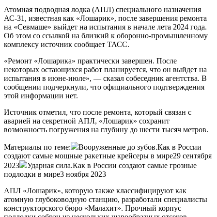
Атомная подводная лодка (АПЛ) специального назначения
АС-31, известная как «Лошарик», после завершения ремонта
на «Севмаше» выйдет на испытания в начале лета 2024 года.
Об этом со ссылкой на близкий к оборонно-промышленному
комплексу источник сообщает ТАСС.
«Ремонт «Лошарика» практически завершен. После
некоторых остающихся работ планируется, что он выйдет на
испытания в июне-июле», — сказал собеседник агентства. В
сообщении подчеркнули, что официального подтверждения
этой информации нет.
Источник отметил, что после ремонта, который связан с
аварией на секретной АПЛ, «Лошарик» сохранит
возможность погружения на глубину до шести тысяч метров.
Материалы по теме:
Вооруженные до зубов.Как в России
создают самые мощные ракетные крейсеры в мире29 сентября
2023
Ударная сила.Как в России создают самые грозные
подлодки в мире3 ноября 2023
АПЛ «Лошарик», которую также классифицируют как
атомную глубоководную станцию, разработали специалисты
конструкторского бюро «Малахит». Прочный корпус
подлодки собран из нескольких шарообразных отсеков,