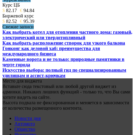
Курс ЦБ
$
82.17
€
94.84
Биржевой курс
$
82.52
€
95.39
Свежие записи
Как выбрать котел для отопления частного дома: газовый,
электрический или твердотопливный
Как выбрать расположение створок для узкого балкона
Гонконг как деловой хаб: преимущества для
международного бизнеса
Каменные ворота и не только: природные памятники в
черте города
Искусство выбора: полный гид по специализированным
удилищам и ассист-крючкам
Место для виджета
Вставьте сюда текстовый или любой другой виджет из
админки. Никаких лишних функций - только то, что Вы сами
хотите видеть на сайте.
Высота подвала не фиксированная и меняется в зависимости
от количества размещенного контента.
Новости дня
Автомото
Общество
Искусство