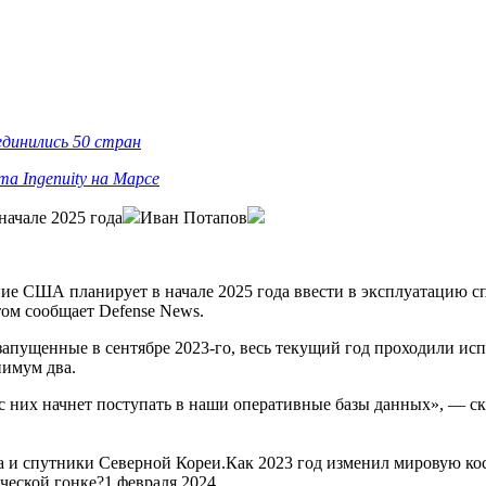
единились 50 стран
а Ingenuity на Марсе
начале 2025 года
Иван Потапов
е США планирует в начале 2025 года ввести в эксплуатацию спу
ом сообщает Defense News.
 запущенные в сентябре 2023-го, весь текущий год проходили ис
нимум два.
с них начнет поступать в наши оперативные базы данных», — ска
а и спутники Северной Кореи.Как 2023 год изменил мировую ко
ической гонке?1 февраля 2024