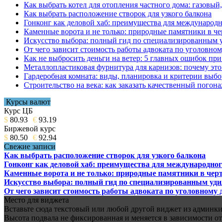
Как выбрать котел для отопления частного дома: газовы
Как выбрать расположение створок для узкого балкона
Гонконг как деловой хаб: преимущества для международн
Каменные ворота и не только: природные памятники в че
Искусство выбора: полный гид по специализированным 
От чего зависит стоимость работы адвоката по уголовном
Как не выбросить деньги на ветер: 5 главных ошибок при
Металлопластиковая фурнитура для карнизов: почему это 
Гардеробная комната: виды, планировка и критерии выбо
Строительство на века: как заказать качественный погон
Курсы валют
Курс ЦБ
$
80.93
€
93.19
Биржевой курс
$
80.50
€
92.94
Свежие записи
Как выбрать расположение створок для узкого балкона
Гонконг как деловой хаб: преимущества для международног
Каменные ворота и не только: природные памятники в черт
Искусство выбора: полный гид по специализированным уд
От чего зависит стоимость работы адвоката по уголовному 
Место для виджета
Вставьте сюда текстовый или любой другой виджет из админки.
Высота подвала не фиксированная и меняется в зависимости от