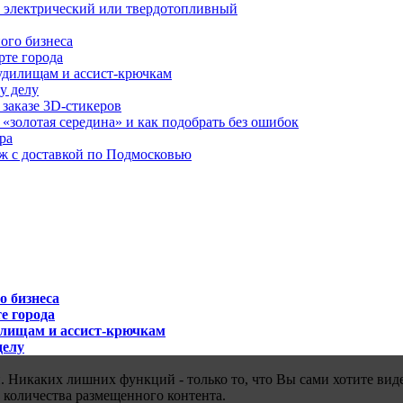
й, электрический или твердотопливный
ого бизнеса
рте города
удилищам и ассист-крючкам
у делу
 заказе 3D-стикеров
«золотая середина» и как подобрать без ошибок
ра
аж с доставкой по Подмосковью
о бизнеса
е города
илищам и ассист-крючкам
делу
 Никаких лишних функций - только то, что Вы сами хотите виде
 количества размещенного контента.