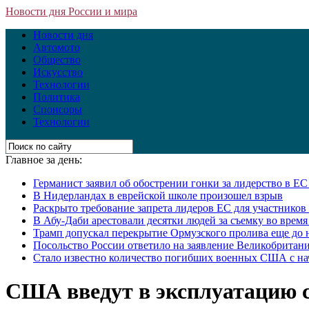
Новости дня России и мира
Новости дня
Автомото
Общество
Искусство
Технологии
Политика
Спонсоры
Технологии
Главное за день:
Германист заявил об обострении гонки за лидерство в Е
В Нидерландах в еврейской школе произошел взрыв
Раскрыто требование запрета лидеров ЕС для участнико
В Абу-Даби арестовали десятки людей за съемку во врем
Трамп допускал перекрытие Ормузского пролива еще до 
Посольство России ответило на заявление Великобритани
Стало известно количество погибших военных США с на
США введут в эксплуатацию 