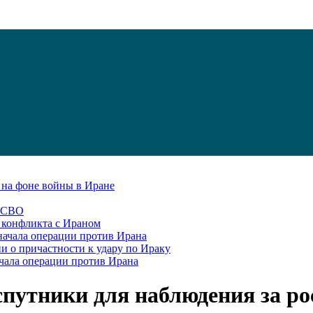
С на фоне войны в Иране
в СВО
я конфликта с Ираном
начала операции против Ирана
и о причастности к удару по Ираку
чала операции против Ирана
спутники для наблюдения за р