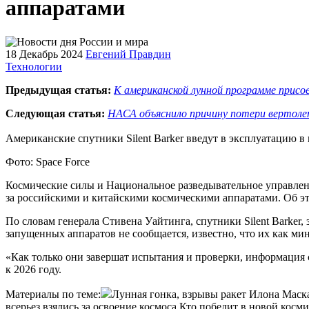
аппаратами
18 Декабрь 2024
Евгений Правдин
Технологии
Предыдущая статья:
К американской лунной программе присо
Следующая статья:
НАСА объяснило причину потери вертолет
Американские спутники Silent Barker введут в эксплуатацию в 
Фото: Space Force
Космические силы и Национальное разведывательное управлени
за российскими и китайскими космическими аппаратами. Об эт
По словам генерала Стивена Уайтинга, спутники Silent Barker,
запущенных аппаратов не сообщается, известно, что их как ми
«Как только они завершат испытания и проверки, информация 
к 2026 году.
Материалы по теме:
Лунная гонка, взрывы ракет Илона Маск
всерьез взялись за освоение космоса.Кто победит в новой косм