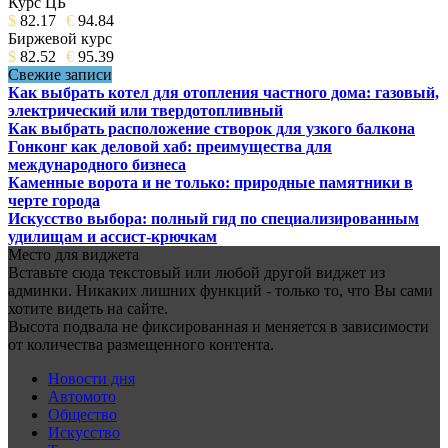
Курс ЦБ
$
82.17
€
94.84
Биржевой курс
$
82.52
€
95.39
Свежие записи
Как выбрать котел для отопления частного дома: газовый,
электрический или твердотопливный
Как выбрать расположение створок для узкого балкона
Гонконг как деловой хаб: преимущества для
международного бизнеса
Каменные ворота и не только: природные памятники в
черте города
Искусство выбора: полный гид по специализированным
удилищам и ассист-крючкам
Место для виджета
Вставьте сюда текстовый или любой другой виджет из
админки. Никаких лишних функций - только то, что Вы сами
хотите видеть на сайте.
Высота подвала не фиксированная и меняется в зависимости
от количества размещенного контента.
Новости дня
Автомото
Общество
Искусство