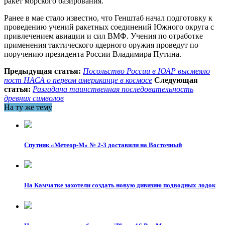
ракет морского базирования.
Ранее в мае стало известно, что Генштаб начал подготовку к
проведению учений ракетных соединений Южного округа с
привлечением авиации и сил ВМФ. Учения по отработке
применения тактического ядерного оружия проведут по
поручению президента России Владимира Путина.
Предыдущая статья:
Посольство России в ЮАР высмеяло
пост НАСА о первом американце в космосе
Следующая
статья:
Разгадана таинственная последовательность
древних символов
На ту же тему
Спутник «Метеор-М» № 2-3 доставили на Восточный
На Камчатке захотели создать новую дивизию подводных лодок