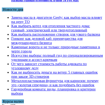
Названа главная особенность iPhone 16 Pro Max
Новости дня
Замена масла в двигателе Geely: как выбор масла влияет
на цену ТО
Как выбрать котел для отопления частного дома:
газовый, электрический или твердотопливный
Как выбрать расположение створок для узкого балкона
Гонконг как деловой хаб: преимущества для
международного бизнеса
Каменные ворота и не только: природные памятники в
черте города
Искусство выбора: полный гид по специализированным
удилищам и ассист-крючкам
От чего зависит стоимость работы адвоката по
уголовному делу
Как не выбросить деньги на ветер: 5 главных ошибок
при заказе 3D-стикеров
Металлопластиковая фурнитура для карнизов: почему
это «золотая середина» и как подобрать без ошибок
Гардеробная комната: виды, планировка и критерии
выбора
Курсы валют