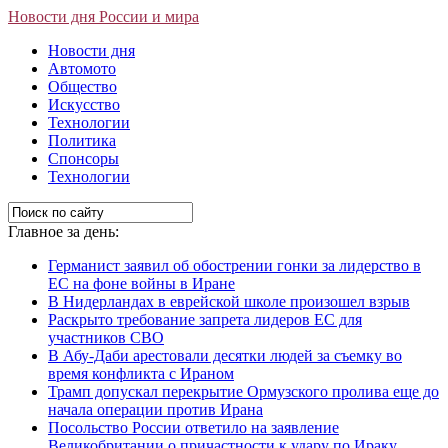
Новости дня России и мира
Новости дня
Автомото
Общество
Искусство
Технологии
Политика
Спонсоры
Технологии
Главное за день:
Германист заявил об обострении гонки за лидерство в
ЕС на фоне войны в Иране
В Нидерландах в еврейской школе произошел взрыв
Раскрыто требование запрета лидеров ЕС для
участников СВО
В Абу-Даби арестовали десятки людей за съемку во
время конфликта с Ираном
Трамп допускал перекрытие Ормузского пролива еще до
начала операции против Ирана
Посольство России ответило на заявление
Великобритании о причастности к удару по Ираку