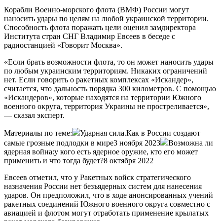
Корабли Военно-морского флота (ВМФ) России могут
наносить удары по целям на любой украинской территории.
Способность флота поражать цели оценил замдиректора
Института стран СНГ Владимир Евсеев в беседе с
радиостанцией «Говорит Москва».
«Если брать возможности флота, то он может наносить удары
по любым украинским территориям. Никаких ограничений
нет. Если говорить о ракетных комплексах «Искандер»,
считается, что дальность порядка 300 километров. С помощью
«Искандеров», которые находятся на территории Южного
военного округа, территория Украины не простреливается»,
— сказал эксперт.
Материалы по теме:
Ударная сила.Как в России создают
самые грозные подлодки в мире3 ноября 2023
Возможна ли
ядерная война:у кого есть ядерное оружие, кто его может
применить и что тогда будет?8 октября 2022
Евсеев отметил, что у Ракетных войск стратегического
назначения России нет безъядерных систем для нанесения
ударов. Он предположил, что в ходе анонсированных учений
ракетных соединений Южного военного округа совместно с
авиацией и флотом могут отработать применение крылатых