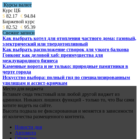
Курсы валют
Курс ЦБ
$
82.17
€
94.84
Биржевой курс
$
82.52
€
95.39
Свежие записи
Как выбрать котел для отопления частного дома: газовый,
электрический или твердотопливный
Как выбрать расположение створок для узкого балкона
Гонконг как деловой хаб: преимущества для
международного бизнеса
Каменные ворота и не только: природные памятники в
черте города
Искусство выбора: полный гид по специализированным
удилищам и ассист-крючкам
Место для виджета
Вставьте сюда текстовый или любой другой виджет из
админки. Никаких лишних функций - только то, что Вы сами
хотите видеть на сайте.
Высота подвала не фиксированная и меняется в зависимости
от количества размещенного контента.
Новости дня
Автомото
Общество