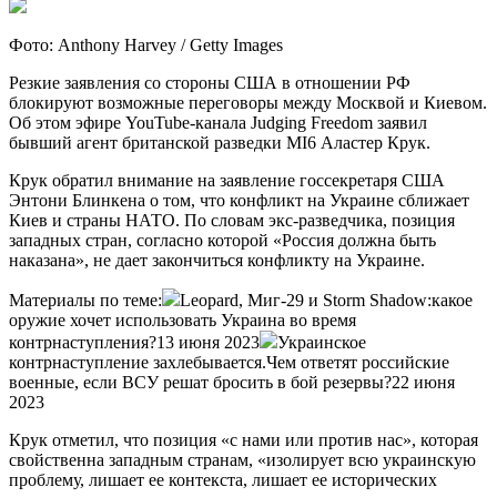
Фото: Anthony Harvey / Getty Images
Резкие заявления со стороны США в отношении РФ
блокируют возможные переговоры между Москвой и Киевом.
Об этом эфире YouTube-канала Judging Freedom заявил
бывший агент британской разведки MI6 Аластер Крук.
Крук обратил внимание на заявление госсекретаря США
Энтони Блинкена о том, что конфликт на Украине сближает
Киев и страны НАТО. По словам экс-разведчика, позиция
западных стран, согласно которой «Россия должна быть
наказана», не дает закончиться конфликту на Украине.
Материалы по теме:
Leopard, Миг-29 и Storm Shadow:какое
оружие хочет использовать Украина во время
контрнаступления?13 июня 2023
Украинское
контрнаступление захлебывается.Чем ответят российские
военные, если ВСУ решат бросить в бой резервы?22 июня
2023
Крук отметил, что позиция «с нами или против нас», которая
свойственна западным странам, «изолирует всю украинскую
проблему, лишает ее контекста, лишает ее исторических