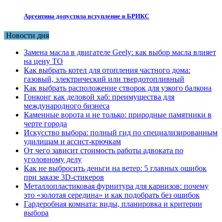
Аргентина допустила вступление в БРИКС
Новости дня
Замена масла в двигателе Geely: как выбор масла влияет
на цену ТО
Как выбрать котел для отопления частного дома:
газовый, электрический или твердотопливный
Как выбрать расположение створок для узкого балкона
Гонконг как деловой хаб: преимущества для
международного бизнеса
Каменные ворота и не только: природные памятники в
черте города
Искусство выбора: полный гид по специализированным
удилищам и ассист-крючкам
От чего зависит стоимость работы адвоката по
уголовному делу
Как не выбросить деньги на ветер: 5 главных ошибок
при заказе 3D-стикеров
Металлопластиковая фурнитура для карнизов: почему
это «золотая середина» и как подобрать без ошибок
Гардеробная комната: виды, планировка и критерии
выбора