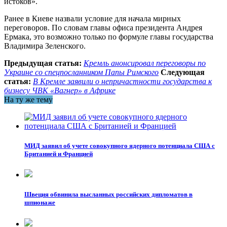
истоков».
Ранее в Киеве назвали условие для начала мирных
переговоров. По словам главы офиса президента Андрея
Ермака, это возможно только по формуле главы государства
Владимира Зеленского.
Предыдущая статья:
Кремль анонсировал переговоры по
Украине со спецпосланником Папы Римского
Следующая
статья:
В Кремле заявили о непричастности государства к
бизнесу ЧВК «Вагнер» в Африке
На ту же тему
МИД заявил об учете совокупного ядерного потенциала США с
Британией и Францией
Швеция обвинила высланных российских дипломатов в
шпионаже