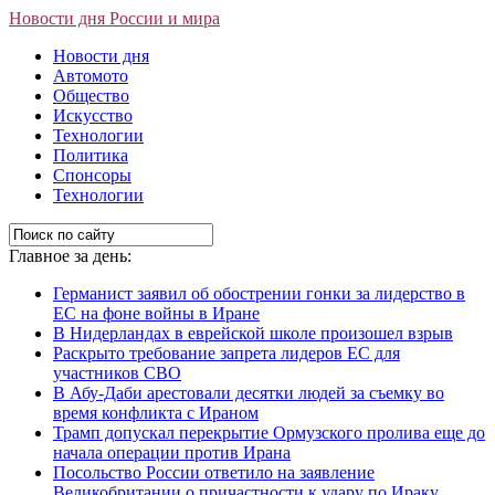
Новости дня России и мира
Новости дня
Автомото
Общество
Искусство
Технологии
Политика
Спонсоры
Технологии
Главное за день:
Германист заявил об обострении гонки за лидерство в
ЕС на фоне войны в Иране
В Нидерландах в еврейской школе произошел взрыв
Раскрыто требование запрета лидеров ЕС для
участников СВО
В Абу-Даби арестовали десятки людей за съемку во
время конфликта с Ираном
Трамп допускал перекрытие Ормузского пролива еще до
начала операции против Ирана
Посольство России ответило на заявление
Великобритании о причастности к удару по Ираку