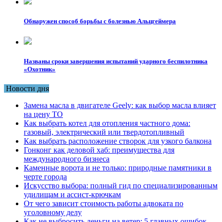
Обнаружен способ борьбы с болезнью Альцгеймера
Названы сроки завершения испытаний ударного беспилотника
«Охотник»
Новости дня
Замена масла в двигателе Geely: как выбор масла влияет
на цену ТО
Как выбрать котел для отопления частного дома:
газовый, электрический или твердотопливный
Как выбрать расположение створок для узкого балкона
Гонконг как деловой хаб: преимущества для
международного бизнеса
Каменные ворота и не только: природные памятники в
черте города
Искусство выбора: полный гид по специализированным
удилищам и ассист-крючкам
От чего зависит стоимость работы адвоката по
уголовному делу
Как не выбросить деньги на ветер: 5 главных ошибок