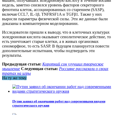
мышей, получавших золедроновую кислоту в течение восьми
недель, заметно снизился уровень факторов секреторного
фенотипа клеток, ассоциированных со старением (SASP),
включая CCL7, IL-1β, TNFRSF1A и TGFβ1. Также у них
выросли параметры физической силы. Эти же данные были
доказаны в компьютерном моделировании.
Исследователи пришли к выводу, что в клеточных культурах
золедроновая кислота оказывает сенолитическое действие, то
есть уничтожает старые клетки, а в живых организмах
сеноморфное, то есть SASP. В будущем планируется повести
дополнительные испытнаия, чтобы подтвердить эти
результаты.
Предыдущая статья:
Короткий сон улучшил творческое
мышление
Следующая статья:
Россияне рассказали о своих
тратах на игры
На ту же тему
Путин заявил об окончании работ над современными видами
стратегического оружия