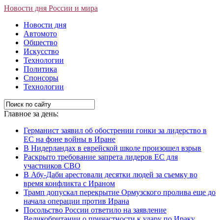
Новости дня России и мира
Новости дня
Автомото
Общество
Искусство
Технологии
Политика
Спонсоры
Технологии
Главное за день:
Германист заявил об обострении гонки за лидерство в
ЕС на фоне войны в Иране
В Нидерландах в еврейской школе произошел взрыв
Раскрыто требование запрета лидеров ЕС для
участников СВО
В Абу-Даби арестовали десятки людей за съемку во
время конфликта с Ираном
Трамп допускал перекрытие Ормузского пролива еще до
начала операции против Ирана
Посольство России ответило на заявление
Великобритании о причастности к удару по Ираку