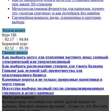
при заказе 3D-стикеров
Металлопластиковая фурнитура для карнизов: почему
это «золотая середина» и как подобрать без ошибок
Гардеробная комната: виды, планировка и критерии
выбора
Курсы валют
Курс ЦБ
$
82.17
€
94.84
Биржевой курс
$
82.52
€
95.39
Свежие записи
Как выбрать котел для отопления частного дома: газовый,
электрический или твердотопливный
Как выбрать расположение створок для узкого балкона
Гонконг как деловой хаб: преимущества для
международного бизнеса
Каменные ворота и не только: природные памятники в
черте города
Искусство выбора: полный гид по специализированным
удилищам и ассист-крючкам
Место для виджета
Вставьте сюда текстовый или любой другой виджет из
админки. Никаких лишних функций - только то, что Вы сами
хотите видеть на сайте.