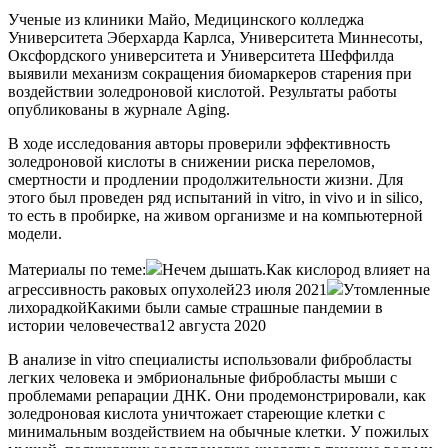
Ученые из клиники Майо, Медицинского колледжа
Университета Эберхарда Карлса, Университета Миннесоты,
Оксфордского университета и Университета Шеффилда
выявили механизм сокращения биомаркеров старения при
воздействии золедроновой кислотой. Результаты работы
опубликованы в журнале Aging.
В ходе исследования авторы проверили эффективность
золедроновой кислоты в снижении риска переломов,
смертности и продлении продолжительности жизни. Для
этого был проведен ряд испытаний in vitro, in vivo и in silico,
то есть в пробирке, на живом организме и на компьютерной
модели.
Материалы по теме:
Нечем дышать.Как кислород влияет на
агрессивность раковых опухолей23 июля 2021
Утомленные
лихорадкойКакими были самые страшные пандемии в
истории человечества12 августа 2020
В анализе in vitro специалисты использовали фибробласты
легких человека и эмбриональные фибробласты мыши с
проблемами репарации ДНК. Они продемонстрировали, как
золедроновая кислота уничтожает стареющие клетки с
минимальным воздействием на обычные клетки. У пожилых