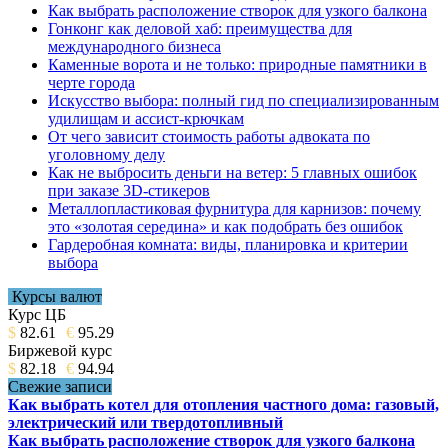
Как выбрать расположение створок для узкого балкона
Гонконг как деловой хаб: преимущества для
международного бизнеса
Каменные ворота и не только: природные памятники в
черте города
Искусство выбора: полный гид по специализированным
удилищам и ассист-крючкам
От чего зависит стоимость работы адвоката по
уголовному делу
Как не выбросить деньги на ветер: 5 главных ошибок
при заказе 3D-стикеров
Металлопластиковая фурнитура для карнизов: почему
это «золотая середина» и как подобрать без ошибок
Гардеробная комната: виды, планировка и критерии
выбора
Курсы валют
Курс ЦБ
$
82.61
€
95.29
Биржевой курс
$
82.18
€
94.94
Свежие записи
Как выбрать котел для отопления частного дома: газовый,
электрический или твердотопливный
Как выбрать расположение створок для узкого балкона