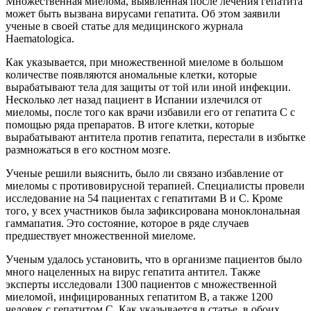
Множественная миелома, выявленная после лечения гепатита
может быть вызвана вирусами гепатита. Об этом заявили
ученые в своей статье для медицинского журнала
Haematologica.
Как указывается, при множественной миеломе в большом
количестве появляются аномальные клетки, которые
вырабатывают тела для защиты от той или иной инфекции.
Несколько лет назад пациент в Испании излечился от
миеломы, после того как врачи избавили его от гепатита С с
помощью ряда препаратов. В итоге клетки, которые
вырабатывают антитела против гепатита, перестали в избытке
размножаться в его костном мозге.
Ученые решили выяснить, было ли связано избавление от
миеломы с противовирусной терапией. Специалисты провели
исследование на 54 пациентах с гепатитами B и C. Кроме
того, у всех участников была зафиксирована моноклональная
гаммапатия. Это состояние, которое в ряде случаев
предшествует множественной миеломе.
Ученым удалось установить, что в организме пациентов было
много нацеленных на вирус гепатита антител. Также
эксперты исследовали 1300 пациентов с множественной
миеломой, инфицированных гепатитом B, а также 1200
человек с гепатитом С. Как указывается в статье, в обоих