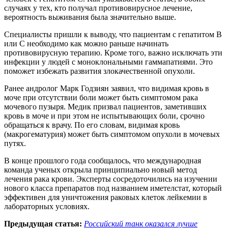
случаях у тех, кто получал противовирусное лечение,
вероятность выживания была значительно выше.
Специалисты пришли к выводу, что пациентам с гепатитом В
или С необходимо как можно раньше начинать
противовирусную терапию. Кроме того, важно исключать эти
инфекции у людей с моноклональными гаммапатиями. Это
поможет избежать развития злокачественной опухоли.
Ранее андролог Марк Годзиян заявил, что видимая кровь в
моче при отсутствии боли может быть симптомом рака
мочевого пузыря. Медик призвал пациентов, заметивших
кровь в моче и при этом не испытывающих боли, срочно
обращаться к врачу. По его словам, видимая кровь
(макрогематурия) может быть симптомом опухоли в мочевых
путях.
В конце прошлого года сообщалось, что международная
команда ученых открыла принципиально новый метод
лечения рака крови. Эксперты сосредоточились на изучении
нового класса препаратов под названием иметелстат, который
эффективен для уничтожения раковых клеток лейкемии в
лабораторных условиях.
Предыдущая статья:
Российский танк оказался лучше