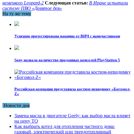
немецкого Leopard-2
Следующая статья:
В Иране испытали
систему ПВО «Девятое дея»
На ту же тему
Успешно протестирована вакцина от ВИЧ с наночастицами
Sony назвала количество проданных консолей PlayStation 5
Российская компания представила костюм-невидимку «Богомол-
Z»
Новости дня
Замена масла в двигателе Geely: как выбор масла влияет
на цену ТО
Как выбрать котел для отопления частного дома:
газовый, электрический или твердотопливный