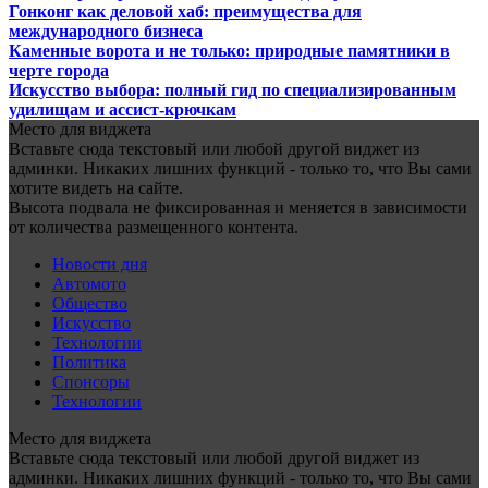
Гонконг как деловой хаб: преимущества для
международного бизнеса
Каменные ворота и не только: природные памятники в
черте города
Искусство выбора: полный гид по специализированным
удилищам и ассист-крючкам
Место для виджета
Вставьте сюда текстовый или любой другой виджет из
админки. Никаких лишних функций - только то, что Вы сами
хотите видеть на сайте.
Высота подвала не фиксированная и меняется в зависимости
от количества размещенного контента.
Новости дня
Автомото
Общество
Искусство
Технологии
Политика
Спонсоры
Технологии
Место для виджета
Вставьте сюда текстовый или любой другой виджет из
админки. Никаких лишних функций - только то, что Вы сами