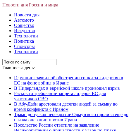
Новости дня России и мира
Новости дня
Автомото
Общество
Искусство
Технологии
Политика
Спонсоры
Технологии
Главное за день:
Германист заявил об обострении гонки за лидерство в
ЕС на фоне войны в Иране
В Нидерландах в еврейской школе произошел взрыв
Раскрыто требование запрета лидеров ЕС для
участников СВО
В Абу-Даби арестовали десятки людей за съемку во
время конфликта с Ираном
Трамп допускал перекрытие Ормузского пролива еще до
начала операции против Ирана
Посольство России ответило на заявление
Великобритании о причастности к удару по Ираку