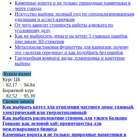
Каменные ворота и не только: природные памятники в
черте города
Искусство выбора: полный гид по специализированным
удилищам и ассист-крючкам
От чего зависит стоимость работы адвоката по
уголовному делу
Как не выбросить деньги на ветер: 5 главных ошибок
при заказе 3D-стикеров
Металлопластиковая фурнитура для карнизов: почему
это «золотая середина» и как подобрать без ошибок
Гардеробная комната: виды, планировка и критерии
выбора
Курсы валют
Курс ЦБ
$
82.17
€
94.84
Биржевой курс
$
82.52
€
95.39
Свежие записи
Как выбрать котел для отопления частного дома: газовый,
электрический или твердотопливный
Как выбрать расположение створок для узкого балкона
Гонконг как деловой хаб: преимущества для
международного бизнеса
Каменные ворота и не только: природные памятники в