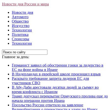
Новости дня России и мира
Новости дня
Автомото
Общество
Искусство
Технологии
Политика
Спонсоры
Технологии
Главное за день:
Германист заявил об обострении гонки за лидерство в
ЕС на фоне войны в Иране
В Нидерландах в еврейской школе произошел взрыв
Раскрыто требование запрета лидеров ЕС для
участников СВО
В Абу-Даби арестовали десятки людей за съемку во
время конфликта с Ираном
Трамп допускал перекрытие Ормузского пролива еще до
начала операции против Ирана
Посольство России ответило на заявление
Великобритании о причастности к удару по Ираку