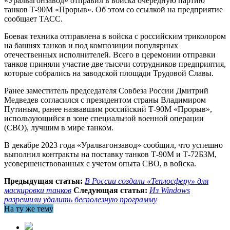
«Уралвагонзавод» отправил в войска очередную партию
танков Т-90М «Прорыв». Об этом со ссылкой на предприятие
сообщает ТАСС.
Боевая техника отправлена в войска с российским триколором
на башнях танков и под композиции популярных
отечественных исполнителей. Всего в церемонии отправки
танков приняли участие две тысячи сотрудников предприятия,
которые собрались на заводской площади Трудовой Славы.
Ранее заместитель председателя Совбеза России Дмитрий
Медведев согласился с президентом страны Владимиром
Путиным, ранее назвавшим российский Т-90М «Прорыв»,
использующийся в зоне специальной военной операции
(СВО), лучшим в мире танком.
В декабре 2023 года «Уралвагонзавод» сообщил, что успешно
выполнил контракты на поставку танков Т-90М и Т-72Б3М,
усовершенствованных с учетом опыта СВО, в войска.
Предыдущая статья:
В России создали «Теплосферу» для
маскировки танков
Следующая статья:
Из Windows
разрешили удалить бесполезную программу
На ту же тему