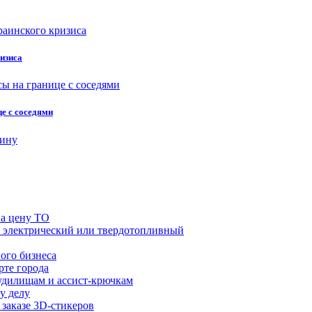
ризиса
е с соседями
на цену ТО
й, электрический или твердотопливный
ого бизнеса
рте города
удилищам и ассист-крючкам
у делу
 заказе 3D-стикеров