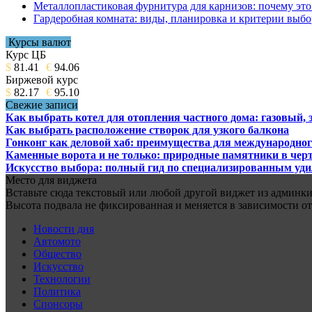
Металлопластиковая фурнитура для карнизов: почему это 
Гардеробная комната: виды, планировка и критерии выбо
Курсы валют
Курс ЦБ
$
81.41
€
94.06
Биржевой курс
$
82.17
€
95.10
Свежие записи
Как выбрать котел для отопления частного дома: газовый,
Как выбрать расположение створок для узкого балкона
Гонконг как деловой хаб: преимущества для международног
Каменные ворота и не только: природные памятники в черт
Искусство выбора: полный гид по специализированным уд
Место для виджета
Вставьте сюда текстовый или любой другой виджет из админки.
Высота подвала не фиксированная и меняется в зависимости от
Новости дня
Автомото
Общество
Искусство
Технологии
Политика
Спонсоры