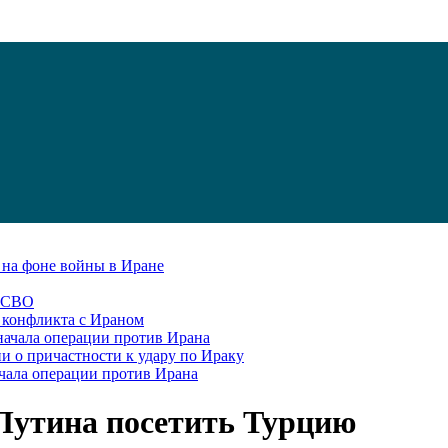
С на фоне войны в Иране
в СВО
я конфликта с Ираном
начала операции против Ирана
и о причастности к удару по Ираку
чала операции против Ирана
Путина посетить Турцию