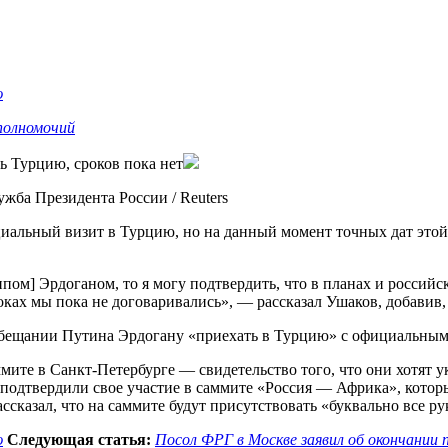
ю
 полномочий
ь Турцию, сроков пока нет
ужба Президента России / Reuters
иальный визит в Турцию, но на данный момент точных дат этой
пом] Эрдоганом, то я могу подтвердить, что в планах и российс
оках мы пока не договаривались», — рассказал Ушаков, добавив,
обещании Путина Эрдогану «приехать в Турцию» с официальным
мите в Санкт-Петербурге — свидетельство того, что они хотят ук
 подтвердили свое участие в саммите «Россия — Африка», котор
ассказал, что на саммите будут присутствовать «буквально все
ю
Следующая статья:
Посол ФРГ в Москве заявил об окончании 