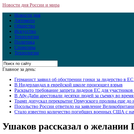
Новости дня России и мира
Новости дня
Автомото
Общество
Искусство
Технологии
Политика
Спонсоры
Технологии
Главное за день:
Германист заявил об обострении гонки за лидерство в Е
В Нидерландах в еврейской школе произошел взрыв
Раскрыто требование запрета лидеров ЕС для участнико
В Абу-Даби арестовали десятки людей за съемку во врем
Трамп допускал перекрытие Ормузского пролива еще до 
Посольство России ответило на заявление Великобритани
Стало известно количество погибших военных США с на
Ушаков рассказал о желании 