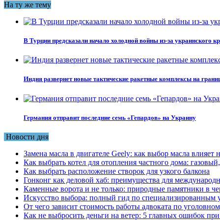
На ту же тему
В Турции предсказали начало холодной войны из-за украинского к
Индия развернет новые тактические ракетные комплексы на границ
Германия отправит последние семь «Гепардов» на Украину
Новости дня
Замена масла в двигателе Geely: как выбор масла влияет 
Как выбрать котел для отопления частного дома: газовы
Как выбрать расположение створок для узкого балкона
Гонконг как деловой хаб: преимущества для международн
Каменные ворота и не только: природные памятники в че
Искусство выбора: полный гид по специализированным 
От чего зависит стоимость работы адвоката по уголовном
Как не выбросить деньги на ветер: 5 главных ошибок при