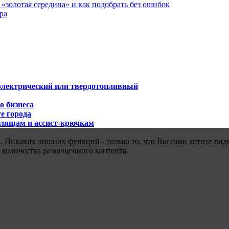
«золотая середина» и как подобрать без ошибок
ра
 электрический или твердотопливный
о бизнеса
е города
илищам и ассист-крючкам
 Никаких лишних функций - только то, что Вы сами хотите виде
 количества размещенного контента.