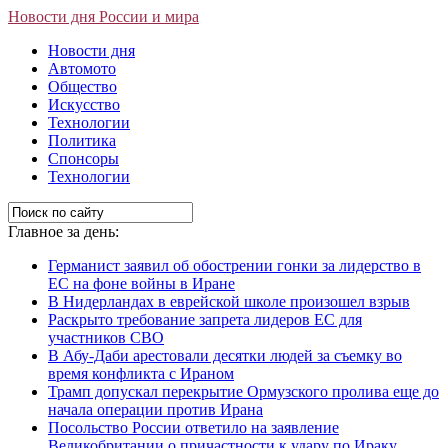
Новости дня России и мира
Новости дня
Автомото
Общество
Искусство
Технологии
Политика
Спонсоры
Технологии
Главное за день:
Германист заявил об обострении гонки за лидерство в
ЕС на фоне войны в Иране
В Нидерландах в еврейской школе произошел взрыв
Раскрыто требование запрета лидеров ЕС для
участников СВО
В Абу-Даби арестовали десятки людей за съемку во
время конфликта с Ираном
Трамп допускал перекрытие Ормузского пролива еще до
начала операции против Ирана
Посольство России ответило на заявление
Великобритании о причастности к удару по Ираку