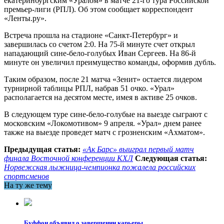
екатеринбургским «Уралом» в матче 21-го тура Российской
премьер-лиги (РПЛ). Об этом сообщает корреспондент
«Ленты.ру».
Встреча прошла на стадионе «Санкт-Петербург» и
завершилась со счетом 2:0. На 75-й минуте счет открыл
нападающий сине-бело-голубых Иван Сергеев. На 86-й
минуте он увеличил преимущество команды, оформив дубль.
Таким образом, после 21 матча «Зенит» остается лидером
турнирной таблицы РПЛ, набрав 51 очко. «Урал»
располагается на десятом месте, имея в активе 25 очков.
В следующем туре сине-бело-голубые на выезде сыграют с
московским «Локомотивом» 9 апреля. «Урал» днем ранее
также на выезде проведет матч с грозненским «Ахматом».
Предыдущая статья:
«Ак Барс» выиграл первый матч
финала Восточной конференции КХЛ
Следующая статья:
Норвежская лыжница-чемпионка пожалела российских
спортсменов
На ту же тему
Буффон объявил о завершении карьеры