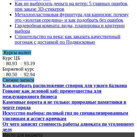
Как не выбросить деньги на ветер: 5 главных ошибок
при заказе 3D-стикеров
Металлопластиковая фурнитура для карнизов: почему
это «золотая середина» и как подобрать без ошибок
Гардеробная комната: виды, планировка и критерии
выбора
Строительство на века: как заказать качественный
погонаж с доставкой по Подмосковью
Курсы валют
Курс ЦБ
$
80.93
€
93.19
Биржевой курс
$
80.50
€
92.94
Свежие записи
Как выбрать расположение створок для узкого балкона
Гонконг как деловой хаб: преимущества для
международного бизнеса
Каменные ворота и не только: природные памятники в
черте города
Искусство выбора: полный гид по специализированным
удилищам и ассист-крючкам
От чего зависит стоимость работы адвоката по уголовному
делу
Место для виджета