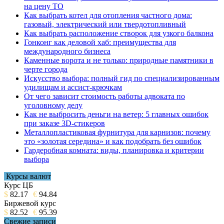
на цену ТО
Как выбрать котел для отопления частного дома:
газовый, электрический или твердотопливный
Как выбрать расположение створок для узкого балкона
Гонконг как деловой хаб: преимущества для
международного бизнеса
Каменные ворота и не только: природные памятники в
черте города
Искусство выбора: полный гид по специализированным
удилищам и ассист-крючкам
От чего зависит стоимость работы адвоката по
уголовному делу
Как не выбросить деньги на ветер: 5 главных ошибок
при заказе 3D-стикеров
Металлопластиковая фурнитура для карнизов: почему
это «золотая середина» и как подобрать без ошибок
Гардеробная комната: виды, планировка и критерии
выбора
Курсы валют
Курс ЦБ
$
82.17
€
94.84
Биржевой курс
$
82.52
€
95.39
Свежие записи