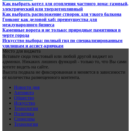
Как выбрать котел для отопления частного дома: газовый,
электрический или твердотопливный
Как выбрать расположение створок для узкого балкона
Гонконг как деловой хаб: преимущества для
международного бизнеса
Каменные ворота и не только: природные памятники в
черте города
Искусство выбора: полный гид по специализированным
удилищам и ассист-крючкам
Место для виджета
Вставьте сюда текстовый или любой другой виджет из
админки. Никаких лишних функций - только то, что Вы сами
хотите видеть на сайте.
Высота подвала не фиксированная и меняется в зависимости
от количества размещенного контента.
Новости дня
Автомото
Общество
Искусство
Технологии
Политика
Спонсоры
Технологии