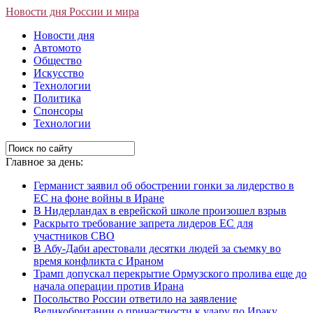
Новости дня России и мира
Новости дня
Автомото
Общество
Искусство
Технологии
Политика
Спонсоры
Технологии
Главное за день:
Германист заявил об обострении гонки за лидерство в
ЕС на фоне войны в Иране
В Нидерландах в еврейской школе произошел взрыв
Раскрыто требование запрета лидеров ЕС для
участников СВО
В Абу-Даби арестовали десятки людей за съемку во
время конфликта с Ираном
Трамп допускал перекрытие Ормузского пролива еще до
начала операции против Ирана
Посольство России ответило на заявление
Великобритании о причастности к удару по Ираку