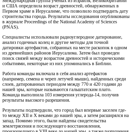
Международная группа ученых из Израиля, Великобритании
и США определила возраст древностей, обнаруженных в
Первом храме в Иерусалиме, что позволило подтвердить дату
строительства города. Результаты исследования опубликованы
в журнале Proceedings of the National Academy of Sciences
(PNAS).
Специалисты использовали радиоуглеродное датирование,
анализ годичных колец и другие методы для точной
датировки артефактов, собранных на месте раскопок в одном
из древнейших районов Иерусалима. Затем был проведен
поиск связей между возрастом древностей и историческими
событиями, некоторые из них упоминались в Библии.
Работа команды включала в себя анализ артефактов
(например, семена и череп летучей мыши), найденных среди
слоев, датированных периодом между 770 и 420 годами до
нашей эры, которые называются гальштатским плато.
Команда выполнила 103 измерения углерода-14, получив
результаты высокого разрешения.
Результаты подтвердили, что город был впервые заселен где-
то между XII и X веками до нашей эры, а затем расширялся на
запад. Помимо этого, были найдены свидетельства
землетрясения и последующего восстановления,
произошедшего в VIII веке до нашей эры, а также разрушения