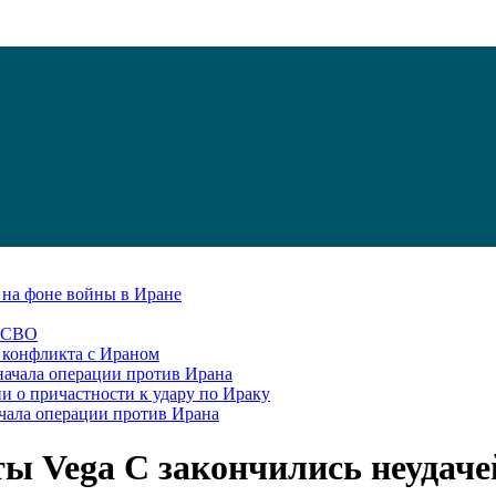
С на фоне войны в Иране
в СВО
я конфликта с Ираном
начала операции против Ирана
и о причастности к удару по Ираку
чала операции против Ирана
ы Vega C закончились неудаче