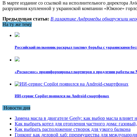
В марте издание со ссылкой на исполнительного директора Avio
разрушения купленной у украинской компании «Южное» горло
Предыдущая статья:
В галактике Андромеды обнаружили нео
На ту же тему
Российский полковник раскрыл тактику борьбы с украинскими бе
«Роскосмос» проинформировал партнеров о продлении работы на
ИИ-сервис Copilot появился на Android-смартфонах
Новости дня
Замена масла в двигателе Geely: как выбор масла влияет 
Как выбрать котел для отопления частного дома: газовы
Как выбрать расположение створок для узкого балкона
Гонконг как деловой хаб: преимущества для международн