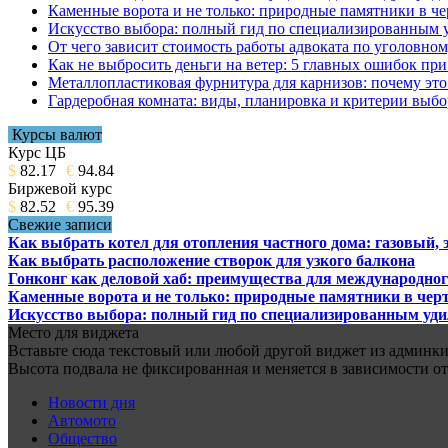
Каменные ворота и не только: природные памятники в че
Искусство выбора: полный гид по специализированным 
От чего зависит стоимость работы адвоката по уголовном
Как не выбросить деньги на ветер: 5 главных ошибок при
Металлопластиковая фурнитура для карнизов: почему это 
Гардеробная комната: виды, планировка и критерии выбо
Курсы валют
Курс ЦБ
$
82.17
€
94.84
Биржевой курс
$
82.52
€
95.39
Свежие записи
Как выбрать котел для отопления частного дома: газовый,
Как выбрать расположение створок для узкого балкона
Гонконг как деловой хаб: преимущества для международног
Каменные ворота и не только: природные памятники в черт
Искусство выбора: полный гид по специализированным уд
Место для виджета
Вставьте сюда текстовый или любой другой виджет из админки.
Высота подвала не фиксированная и меняется в зависимости от
Новости дня
Автомото
Общество