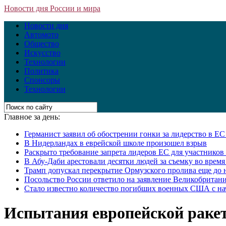
Новости дня России и мира
Новости дня
Автомото
Общество
Искусство
Технологии
Политика
Спонсоры
Технологии
Главное за день:
Германист заявил об обострении гонки за лидерство в Е
В Нидерландах в еврейской школе произошел взрыв
Раскрыто требование запрета лидеров ЕС для участнико
В Абу-Даби арестовали десятки людей за съемку во врем
Трамп допускал перекрытие Ормузского пролива еще до 
Посольство России ответило на заявление Великобритани
Стало известно количество погибших военных США с на
Испытания европейской ракет