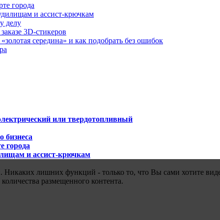
рте города
удилищам и ассист-крючкам
у делу
 заказе 3D-стикеров
«золотая середина» и как подобрать без ошибок
ра
 электрический или твердотопливный
о бизнеса
е города
илищам и ассист-крючкам
 Никаких лишних функций - только то, что Вы сами хотите виде
 количества размещенного контента.