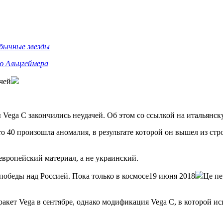
бычные звезды
ю Альцгеймера
чей
 Vega C закончились неудачей. Об этом со ссылкой на итальянс
iro 40 произошла аномалия, в результате которой он вышел из стр
 европейский материал, а не украинский.
победы над Россией. Пока только в космосе19 июня 2018
Це пе
кет Vega в сентябре, однако модификация Vega C, в которой испо