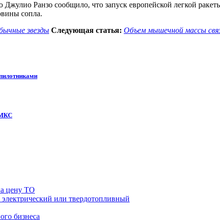
 Джулио Ранзо сообщило, что запуск европейской легкой ракеты 
вины сопла.
бычные звезды
Следующая статья:
Объем мышечной массы связ
спилотниками
 МКС
на цену ТО
й, электрический или твердотопливный
ого бизнеса