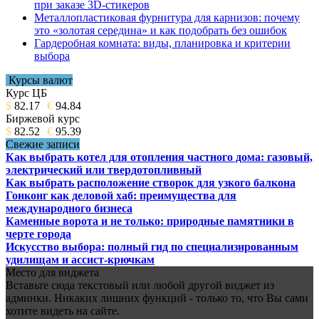
при заказе 3D-стикеров
Металлопластиковая фурнитура для карнизов: почему
это «золотая середина» и как подобрать без ошибок
Гардеробная комната: виды, планировка и критерии
выбора
Курсы валют
Курс ЦБ
$
82.17
€
94.84
Биржевой курс
$
82.52
€
95.39
Свежие записи
Как выбрать котел для отопления частного дома: газовый,
электрический или твердотопливный
Как выбрать расположение створок для узкого балкона
Гонконг как деловой хаб: преимущества для
международного бизнеса
Каменные ворота и не только: природные памятники в
черте города
Искусство выбора: полный гид по специализированным
удилищам и ассист-крючкам
Место для виджета
Вставьте сюда текстовый или любой другой виджет из
админки. Никаких лишних функций - только то, что Вы сами
хотите видеть на сайте.