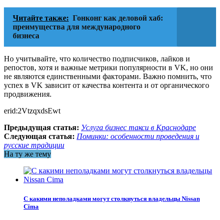
Читайте также:
Гонконг как деловой хаб:
преимущества для международного
бизнеса
Но учитывайте, что количество подписчиков, лайков и
репостов, хотя и важные метрики популярности в VK, но они
не являются единственными факторами. Важно помнить, что
успех в VK зависит от качества контента и от органического
продвижения.
erid:2VtzqxdsEwt
Предыдущая статья:
Услуга бизнес такси в Краснодаре
Следующая статья:
Поминки: особенности проведения и
русские традиции
На ту же тему
С какими неполадками могут столкнуться владельцы Nissan
Cima