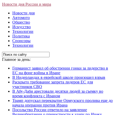
Новости дня России и мира
Новости дня
Автомото
Общество
Искусство
Технологии
Политика
Спонсоры
Технологии
Главное за день:
Германист заявил об обострении гонки за лидерство в
ЕС на фоне войны в Иране
В Нидерландах в еврейской школе произошел взрыв
Раскрыто требование запрета лидеров ЕС для
участников СВО
В Абу-Даби арестовали десятки людей за съемку во
время конфликта с Ираном
Трамп допускал перекрытие Ормузского пролива еще до
начала операции против Ирана
Посольство России ответило на заявление
Великобритании о причастности к удару по Ираку