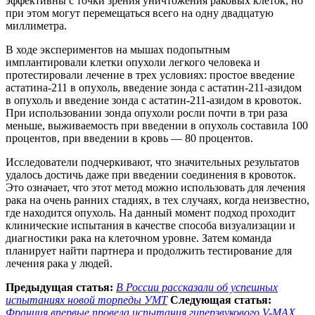
эффективны с точки зрения уничтожения раковых клеток, но
при этом могут перемещаться всего на одну двадцатую
миллиметра.
В ходе экспериментов на мышах подопытным
имплантировали клетки опухоли легкого человека и
протестировали лечение в трех условиях: простое введение
астатина-211 в опухоль, введение зонда с астатин-211-азидом
в опухоль и введение зонда с астатин-211-азидом в кровоток.
При использовании зонда опухоли росли почти в три раза
меньше, выживаемость при введении в опухоль составила 100
процентов, при введении в кровь — 80 процентов.
Исследователи подчеркивают, что значительных результатов
удалось достичь даже при введении соединения в кровоток.
Это означает, что этот метод можно использовать для лечения
рака на очень ранних стадиях, в тех случаях, когда неизвестно,
где находится опухоль. На данный момент подход проходит
клинические испытания в качестве способа визуализации и
диагностики рака на клеточном уровне. Затем команда
планирует найти партнера и продолжить тестирование для
лечения рака у людей.
Предыдущая статья:
В России рассказали об успешных
испытаниях новой торпеды УМТ
Следующая статья:
Франция впервые провела испытания гиперзвукового V-MAX