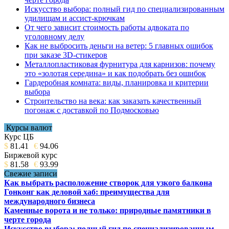
Искусство выбора: полный гид по специализированным
удилищам и ассист-крючкам
От чего зависит стоимость работы адвоката по
уголовному делу
Как не выбросить деньги на ветер: 5 главных ошибок
при заказе 3D-стикеров
Металлопластиковая фурнитура для карнизов: почему
это «золотая середина» и как подобрать без ошибок
Гардеробная комната: виды, планировка и критерии
выбора
Строительство на века: как заказать качественный
погонаж с доставкой по Подмосковью
Курсы валют
Курс ЦБ
$
81.41
€
94.06
Биржевой курс
$
81.58
€
93.99
Свежие записи
Как выбрать расположение створок для узкого балкона
Гонконг как деловой хаб: преимущества для
международного бизнеса
Каменные ворота и не только: природные памятники в
черте города
Искусство выбора: полный гид по специализированным