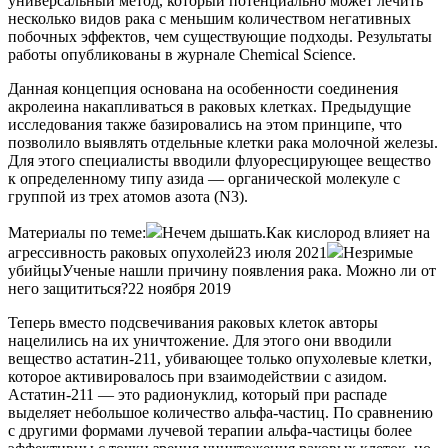
универсальный метод, который потенциально может лечить
несколько видов рака с меньшим количеством негативных
побочных эффектов, чем существующие подходы. Результаты
работы опубликованы в журнале Chemical Science.
Данная концепция основана на особенности соединения
акролеина накапливаться в раковых клетках. Предыдущие
исследования также базировались на этом принципе, что
позволило выявлять отдельные клетки рака молочной железы.
Для этого специалисты вводили флуоресцирующее вещество
к определенному типу азида — органической молекуле с
группой из трех атомов азота (N3).
Материалы по теме:
Нечем дышать.Как кислород влияет на
агрессивность раковых опухолей23 июля 2021
Незримые
убийцыУченые нашли причину появления рака. Можно ли от
него защититься?22 ноября 2019
Теперь вместо подсвечивания раковых клеток авторы
нацелились на их уничтожение. Для этого они вводили
вещество астатин-211, убивающее только опухолевые клетки,
которое активировалось при взаимодействии с азидом.
Астатин-211 — это радионуклид, который при распаде
выделяет небольшое количество альфа-частиц. По сравнению
с другими формами лучевой терапии альфа-частицы более