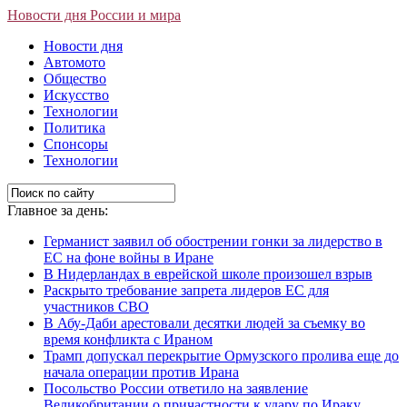
Новости дня России и мира
Новости дня
Автомото
Общество
Искусство
Технологии
Политика
Спонсоры
Технологии
Главное за день:
Германист заявил об обострении гонки за лидерство в
ЕС на фоне войны в Иране
В Нидерландах в еврейской школе произошел взрыв
Раскрыто требование запрета лидеров ЕС для
участников СВО
В Абу-Даби арестовали десятки людей за съемку во
время конфликта с Ираном
Трамп допускал перекрытие Ормузского пролива еще до
начала операции против Ирана
Посольство России ответило на заявление
Великобритании о причастности к удару по Ираку