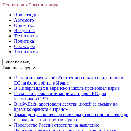
Новости дня России и мира
Новости дня
Автомото
Общество
Искусство
Технологии
Политика
Спонсоры
Технологии
Главное за день:
Германист заявил об обострении гонки за лидерство в
ЕС на фоне войны в Иране
В Нидерландах в еврейской школе произошел взрыв
Раскрыто требование запрета лидеров ЕС для
участников СВО
В Абу-Даби арестовали десятки людей за съемку во
время конфликта с Ираном
Трамп допускал перекрытие Ормузского пролива еще до
начала операции против Ирана
Посольство России ответило на заявление
Великобритании о причастности к удару по Ираку