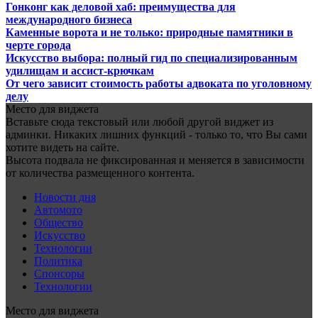
Гонконг как деловой хаб: преимущества для
международного бизнеса
Каменные ворота и не только: природные памятники в
черте города
Искусство выбора: полный гид по специализированным
удилищам и ассист-крючкам
От чего зависит стоимость работы адвоката по уголовному
делу
Место для виджета
Вставьте сюда текстовый или любой другой виджет из
админки. Никаких лишних функций - только то, что Вы сами
хотите видеть на сайте.
Высота подвала не фиксированная и меняется в зависимости
от количества размещенного контента.
Новости дня
Автомото
Общество
Искусство
Технологии
Политика
Спонсоры
Технологии
Место для виджета