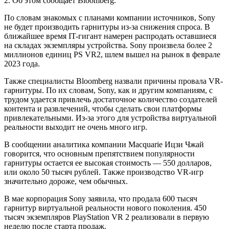
2. Об этом сообщает Bloomberg.
По словам знакомых с планами компании источников, Sony
не будет производить гарнитуры из-за снижения спроса. В
ближайшее время IT-гигант намерен распродать оставшиеся
на складах экземпляры устройства. Sony произвела более 2
миллионов единиц PS VR2, шлем вышел на рынок в феврале
2023 года.
Также специалисты Bloomberg назвали причины провала VR-
гарнитуры. По их словам, Sony, как и другим компаниям, с
трудом удается привлечь достаточное количество создателей
контента и развлечений, чтобы сделать свои платформы
привлекательными. Из-за этого для устройства виртуальной
реальности выходит не очень много игр.
В сообщении аналитика компании Macquarie Ицзи Чжай
говорится, что основным препятствием популярности
гарнитуры остается ее высокая стоимость — 550 долларов,
или около 50 тысяч рублей. Также производство VR-игр
значительно дороже, чем обычных.
В мае корпорация Sony заявила, что продала 600 тысяч
гарнитур виртуальной реальности нового поколения. 450
тысяч экземпляров PlayStation VR 2 реализовали в первую
неделю после старта продаж.