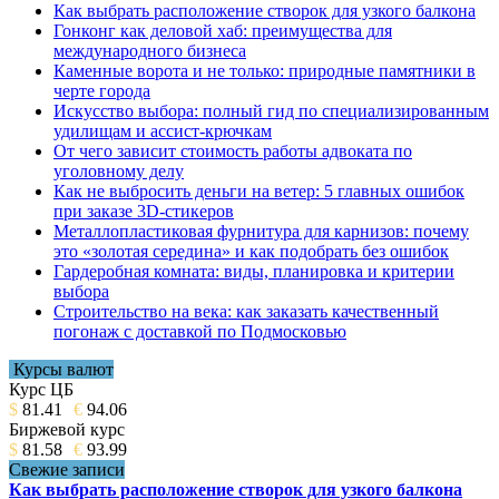
Как выбрать расположение створок для узкого балкона
Гонконг как деловой хаб: преимущества для
международного бизнеса
Каменные ворота и не только: природные памятники в
черте города
Искусство выбора: полный гид по специализированным
удилищам и ассист-крючкам
От чего зависит стоимость работы адвоката по
уголовному делу
Как не выбросить деньги на ветер: 5 главных ошибок
при заказе 3D-стикеров
Металлопластиковая фурнитура для карнизов: почему
это «золотая середина» и как подобрать без ошибок
Гардеробная комната: виды, планировка и критерии
выбора
Строительство на века: как заказать качественный
погонаж с доставкой по Подмосковью
Курсы валют
Курс ЦБ
$
81.41
€
94.06
Биржевой курс
$
81.58
€
93.99
Свежие записи
Как выбрать расположение створок для узкого балкона