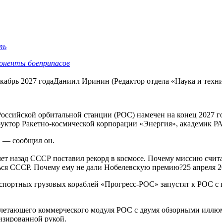
ть
оненты боеприпасов
кабрь 2027 годаДаниил Иринин (Редактор отдела «Наука и техн
оссийской орбитальной станции (РОС) намечен на конец 2027 г
уктор Ракетно-космической корпорации «Энергия», академик Р
, — сообщил он.
лет назад СССР поставил рекорд в космосе. Почему миссию счит
ться СССР. Почему ему не дали Нобелевскую премию?25 апреля 
нспортных грузовых кораблей «Прогресс-РОС» запустят к РОС с к
нолетающего коммерческого модуля РОС с двумя обзорными илл
изированной рукой.