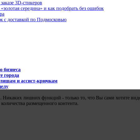
 заказе 3D-стикеров
«золотая середина» и как подобрать без ошибок
ра
аж с доставкой по Подмосковью
о бизнеса
е города
илищам и ассист-крючкам
делу
 Никаких лишних функций - только то, что Вы сами хотите виде
 количества размещенного контента.