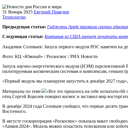
31 Январь 2025
Евгений Правдин
Технологии
Предыдущая статья:
Гаджеты Apple призвали срочно обнови
Следующая статья:
Компания из США начнет печатать комп
Академик Соловьев: Запуск первого модуля РОС намечен на де
Фото: КЦ «Южный» / Роскосмос / РИА Новости
Запуск научно-энергетического модуля (НЭМ) перспективной Р
пилотируемым космическим системам и комплексам, генконстр
«Первый модуль мы планируем запустить в декабре 2027 года»
Материалы по теме:
«Все это пришлось на себе испытать»60 
отец.Сергей Королев покорил космос и заставил мир восторга
В декабре 2024 года Соловьев сообщил, что первые десять тра
Восточного.
В августе госкорпорация «Роскосмос» показала макет свобод
«Армия-2024». Модуль можно оснастить телескопом или робот