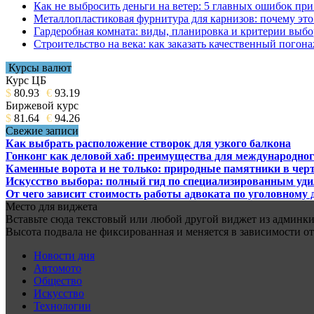
Как не выбросить деньги на ветер: 5 главных ошибок при
Металлопластиковая фурнитура для карнизов: почему это 
Гардеробная комната: виды, планировка и критерии выбо
Строительство на века: как заказать качественный погон
Курсы валют
Курс ЦБ
$
80.93
€
93.19
Биржевой курс
$
81.64
€
94.26
Свежие записи
Как выбрать расположение створок для узкого балкона
Гонконг как деловой хаб: преимущества для международног
Каменные ворота и не только: природные памятники в черт
Искусство выбора: полный гид по специализированным уд
От чего зависит стоимость работы адвоката по уголовному 
Место для виджета
Вставьте сюда текстовый или любой другой виджет из админки.
Высота подвала не фиксированная и меняется в зависимости от
Новости дня
Автомото
Общество
Искусство
Технологии