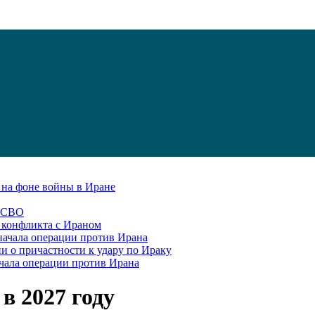
С на фоне войны в Иране
в СВО
я конфликта с Ираном
начала операции против Ирана
и о причастности к удару по Ираку
чала операции против Ирана
в 2027 году