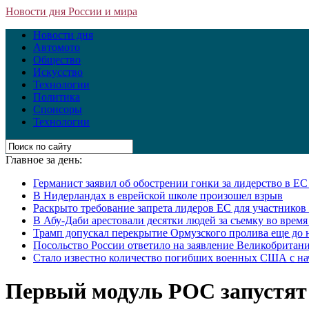
Новости дня России и мира
Новости дня
Автомото
Общество
Искусство
Технологии
Политика
Спонсоры
Технологии
Главное за день:
Германист заявил об обострении гонки за лидерство в Е
В Нидерландах в еврейской школе произошел взрыв
Раскрыто требование запрета лидеров ЕС для участнико
В Абу-Даби арестовали десятки людей за съемку во врем
Трамп допускал перекрытие Ормузского пролива еще до 
Посольство России ответило на заявление Великобритани
Стало известно количество погибших военных США с на
Первый модуль РОС запустят 