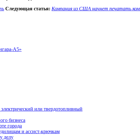
ть
Следующая статья:
Компания из США начнет печатать ком
й, электрический или твердотопливный
ого бизнеса
рте города
удилищам и ассист-крючкам
у делу