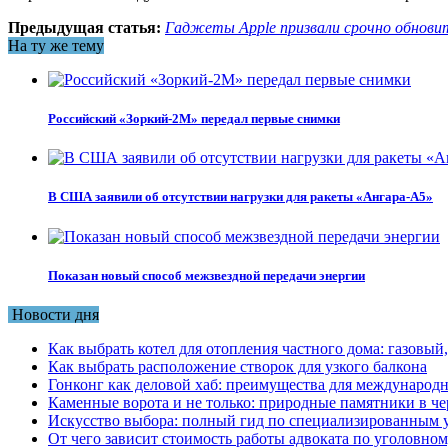
Предыдущая статья:
Гаджеты Apple призвали срочно обнови
На ту же тему
Российский «Зоркий-2М» передал первые снимки
В США заявили об отсутствии нагрузки для ракеты «Ангара-А5»
Показан новый способ межзвездной передачи энергии
Новости дня
Как выбрать котел для отопления частного дома: газовы
Как выбрать расположение створок для узкого балкона
Гонконг как деловой хаб: преимущества для международн
Каменные ворота и не только: природные памятники в че
Искусство выбора: полный гид по специализированным 
От чего зависит стоимость работы адвоката по уголовном