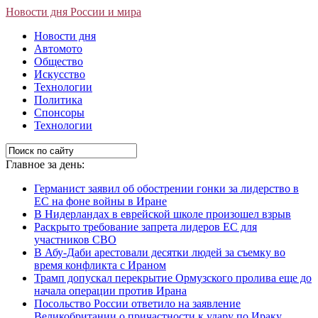
Новости дня России и мира
Новости дня
Автомото
Общество
Искусство
Технологии
Политика
Спонсоры
Технологии
Главное за день:
Германист заявил об обострении гонки за лидерство в
ЕС на фоне войны в Иране
В Нидерландах в еврейской школе произошел взрыв
Раскрыто требование запрета лидеров ЕС для
участников СВО
В Абу-Даби арестовали десятки людей за съемку во
время конфликта с Ираном
Трамп допускал перекрытие Ормузского пролива еще до
начала операции против Ирана
Посольство России ответило на заявление
Великобритании о причастности к удару по Ираку