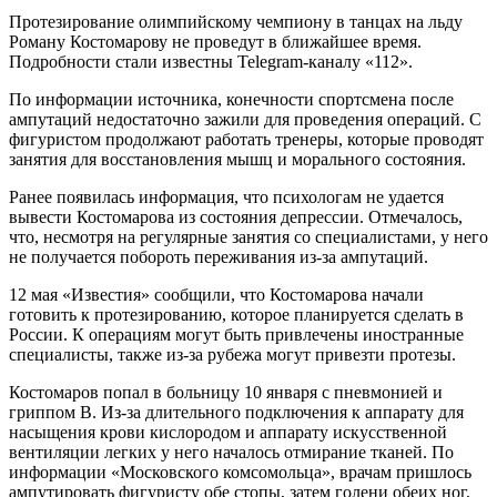
Протезирование олимпийскому чемпиону в танцах на льду
Роману Костомарову не проведут в ближайшее время.
Подробности стали известны Telegram-каналу «112».
По информации источника, конечности спортсмена после
ампутаций недостаточно зажили для проведения операций. С
фигуристом продолжают работать тренеры, которые проводят
занятия для восстановления мышц и морального состояния.
Ранее появилась информация, что психологам не удается
вывести Костомарова из состояния депрессии. Отмечалось,
что, несмотря на регулярные занятия со специалистами, у него
не получается побороть переживания из-за ампутаций.
12 мая «Известия» сообщили, что Костомарова начали
готовить к протезированию, которое планируется сделать в
России. К операциям могут быть привлечены иностранные
специалисты, также из-за рубежа могут привезти протезы.
Костомаров попал в больницу 10 января с пневмонией и
гриппом B. Из-за длительного подключения к аппарату для
насыщения крови кислородом и аппарату искусственной
вентиляции легких у него началось отмирание тканей. По
информации «Московского комсомольца», врачам пришлось
ампутировать фигуристу обе стопы, затем голени обеих ног,