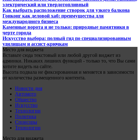
электрический или твердотопливный
Как выбрать расположение створок для узкого балкона
Гонконг как деловой хаб: преимущества для
международного бизнеса
Каменные ворота и не только: природные памятники в
черте города
Искусство выбора: полный гид по специализированным
удилищам и ассист-крючкам
Место для виджета
Вставьте сюда текстовый или любой другой виджет из
админки. Никаких лишних функций - только то, что Вы сами
хотите видеть на сайте.
Высота подвала не фиксированная и меняется в зависимости
от количества размещенного контента.
Новости дня
Автомото
Общество
Искусство
Технологии
Политика
Спонсоры
Технологии
Место для виджета