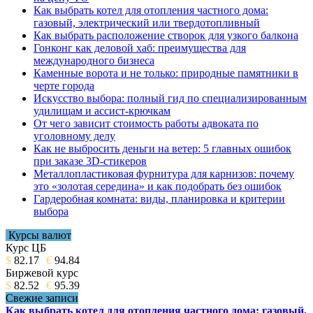
Как выбрать котел для отопления частного дома:
газовый, электрический или твердотопливный
Как выбрать расположение створок для узкого балкона
Гонконг как деловой хаб: преимущества для
международного бизнеса
Каменные ворота и не только: природные памятники в
черте города
Искусство выбора: полный гид по специализированным
удилищам и ассист-крючкам
От чего зависит стоимость работы адвоката по
уголовному делу
Как не выбросить деньги на ветер: 5 главных ошибок
при заказе 3D-стикеров
Металлопластиковая фурнитура для карнизов: почему
это «золотая середина» и как подобрать без ошибок
Гардеробная комната: виды, планировка и критерии
выбора
Курсы валют
Курс ЦБ
$
82.17
€
94.84
Биржевой курс
$
82.52
€
95.39
Свежие записи
Как выбрать котел для отопления частного дома: газовый,