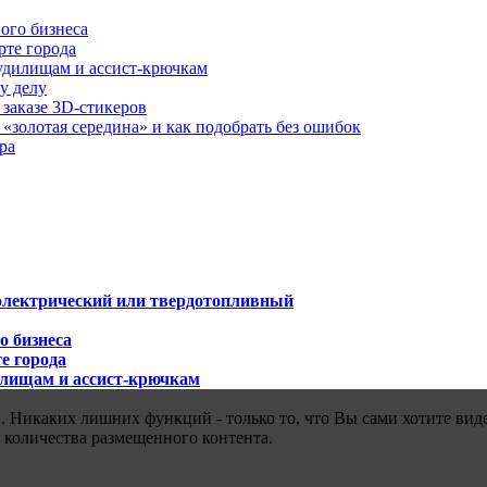
ого бизнеса
рте города
удилищам и ассист-крючкам
у делу
 заказе 3D-стикеров
«золотая середина» и как подобрать без ошибок
ра
 электрический или твердотопливный
о бизнеса
е города
илищам и ассист-крючкам
 Никаких лишних функций - только то, что Вы сами хотите виде
 количества размещенного контента.