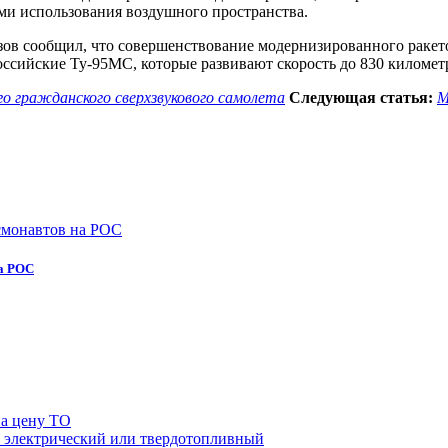
ми использования воздушного пространства.
мезов сообщил, что совершенствование модернизированного рак
Российские Ту-95МС, которые развивают скорость до 830 киломе
го гражданского сверхзвукового самолета
Следующая статья:
М
на РОС
на цену ТО
й, электрический или твердотопливный