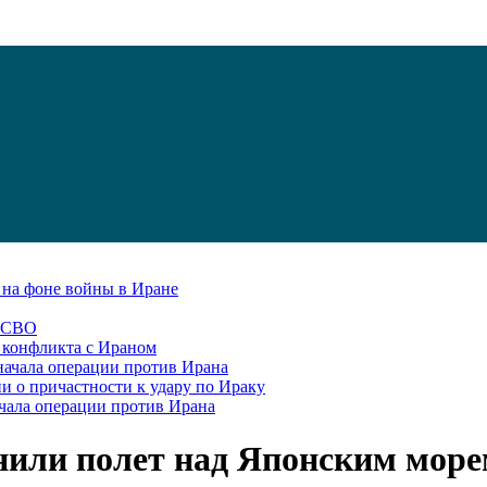
С на фоне войны в Иране
в СВО
я конфликта с Ираном
начала операции против Ирана
и о причастности к удару по Ираку
чала операции против Ирана
нили полет над Японским мор