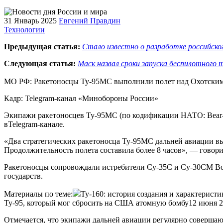
31 Январь 2025
Евгений Правдин
Технологии
Предыдущая статья:
Стало известно о разработке российско
Следующая статья:
Маск назвал сроки запуска беспилотного 
МО РФ: Ракетоносцы Ту-95МС выполнили полет над Охотским
Кадр: Telegram-канал «Минобороны России»
Экипажи ракетоносцев Ту-95МС (по кодификации НАТО: Bear
вTelegram-канале.
«Два стратегических ракетоносца Ту-95МС дальней авиации в
Продолжительность полета составила более 8 часов», — говори
Ракетоносцы сопровождали истребители Су-35С и Су-30СМ Во
государств.
Материалы по теме:
Ту-160: история создания и характеристи
Ту-95, который мог сбросить на США атомную бомбу12 июня 
Отмечается, что экипажи дальней авиации регулярно соверша