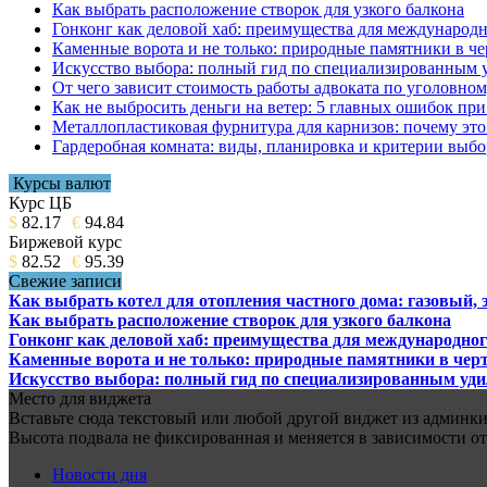
Как выбрать расположение створок для узкого балкона
Гонконг как деловой хаб: преимущества для международн
Каменные ворота и не только: природные памятники в че
Искусство выбора: полный гид по специализированным 
От чего зависит стоимость работы адвоката по уголовном
Как не выбросить деньги на ветер: 5 главных ошибок при
Металлопластиковая фурнитура для карнизов: почему это 
Гардеробная комната: виды, планировка и критерии выбо
Курсы валют
Курс ЦБ
$
82.17
€
94.84
Биржевой курс
$
82.52
€
95.39
Свежие записи
Как выбрать котел для отопления частного дома: газовый,
Как выбрать расположение створок для узкого балкона
Гонконг как деловой хаб: преимущества для международног
Каменные ворота и не только: природные памятники в черт
Искусство выбора: полный гид по специализированным уд
Место для виджета
Вставьте сюда текстовый или любой другой виджет из админки.
Высота подвала не фиксированная и меняется в зависимости от
Новости дня