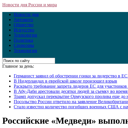
Новости дня России и мира
Новости дня
Автомото
Общество
Искусство
Технологии
Политика
Спонсоры
Технологии
Главное за день:
Германист заявил об обострении гонки за лидерство в Е
В Нидерландах в еврейской школе произошел взрыв
Раскрыто требование запрета лидеров ЕС для участнико
В Абу-Даби арестовали десятки людей за съемку во врем
Трамп допускал перекрытие Ормузского пролива еще до 
Посольство России ответило на заявление Великобритани
Стало известно количество погибших военных США с на
Российские «Медведи» выпол