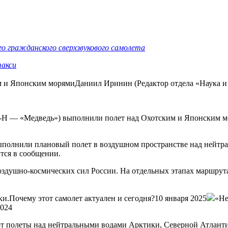
го гражданского сверхзвукового самолета
такси
 и Японским морямиДаниил Иринин (Редактор отдела «Наука 
-H — «Медведь») выполнили полет над Охотским и Японским м
ыполнили плановый полет в воздушном пространстве над нейтр
тся в сообщении.
здушно-космических сил России. На отдельных этапах маршрут
ки.Почему этот самолет актуален и сегодня?10 января 2025
«Не
2024
ют полеты над нейтральными водами Арктики, Северной Атланти