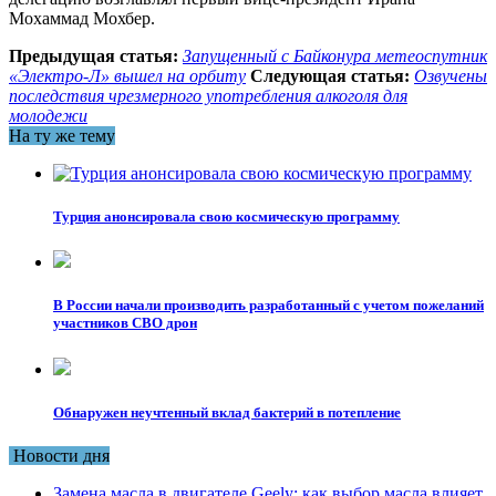
Мохаммад Мохбер.
Предыдущая статья:
Запущенный с Байконура метеоспутник
«Электро-Л» вышел на орбиту
Следующая статья:
Озвучены
последствия чрезмерного употребления алкоголя для
молодежи
На ту же тему
Турция анонсировала свою космическую программу
В России начали производить разработанный с учетом пожеланий
участников СВО дрон
Обнаружен неучтенный вклад бактерий в потепление
Новости дня
Замена масла в двигателе Geely: как выбор масла влияет