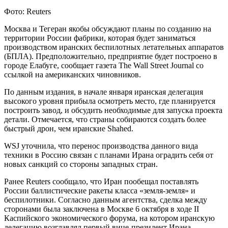
Фото: Reuters
Москва и Тегеран якобы обсуждают планы по созданию на
территории России фабрики, которая будет заниматься
производством иранских беспилотных летательных аппаратов
(БПЛА). Предположительно, предприятие будет построено в
городе Елабуге, сообщает газета The Wall Street Journal со
ссылкой на американских чиновников.
По данным издания, в начале января иранская делегация
высокого уровня прибыла осмотреть место, где планируется
построить завод, и обсудить необходимые для запуска проекта
детали. Отмечается, что страны собираются создать более
быстрый дрон, чем иранские Shahed.
WSJ уточнила, что перенос производства данного вида
техники в Россию связан с планами Ирана оградить себя от
новых санкций со стороны западных стран.
Ранее Reuters сообщало, что Иран пообещал поставлять
России баллистические ракеты класса «земля-земля» и
беспилотники. Согласно данным агентства, сделка между
сторонами была заключена в Москве 6 октября в ходе II
Каспийского экономического форума, на котором иранскую
делегацию возглавлял первый вице-президент Ирана