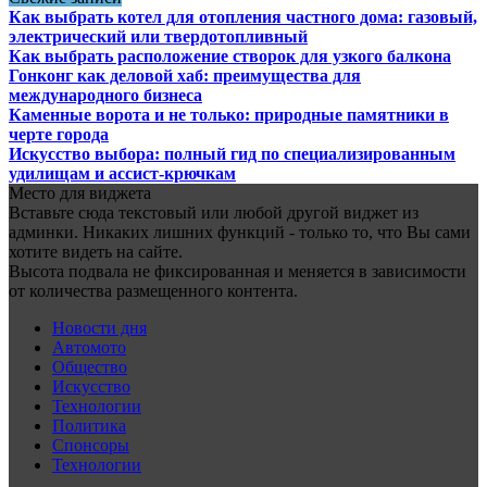
Как выбрать котел для отопления частного дома: газовый,
электрический или твердотопливный
Как выбрать расположение створок для узкого балкона
Гонконг как деловой хаб: преимущества для
международного бизнеса
Каменные ворота и не только: природные памятники в
черте города
Искусство выбора: полный гид по специализированным
удилищам и ассист-крючкам
Место для виджета
Вставьте сюда текстовый или любой другой виджет из
админки. Никаких лишних функций - только то, что Вы сами
хотите видеть на сайте.
Высота подвала не фиксированная и меняется в зависимости
от количества размещенного контента.
Новости дня
Автомото
Общество
Искусство
Технологии
Политика
Спонсоры
Технологии