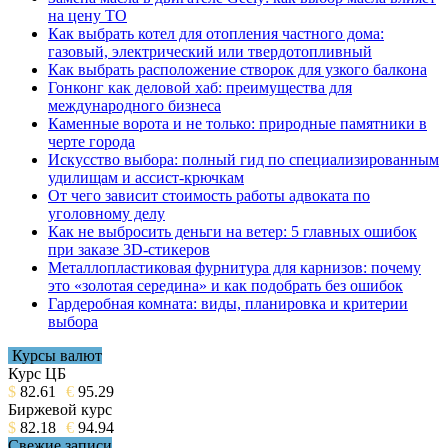
на цену ТО
Как выбрать котел для отопления частного дома:
газовый, электрический или твердотопливный
Как выбрать расположение створок для узкого балкона
Гонконг как деловой хаб: преимущества для
международного бизнеса
Каменные ворота и не только: природные памятники в
черте города
Искусство выбора: полный гид по специализированным
удилищам и ассист-крючкам
От чего зависит стоимость работы адвоката по
уголовному делу
Как не выбросить деньги на ветер: 5 главных ошибок
при заказе 3D-стикеров
Металлопластиковая фурнитура для карнизов: почему
это «золотая середина» и как подобрать без ошибок
Гардеробная комната: виды, планировка и критерии
выбора
Курсы валют
Курс ЦБ
$
82.61
€
95.29
Биржевой курс
$
82.18
€
94.94
Свежие записи