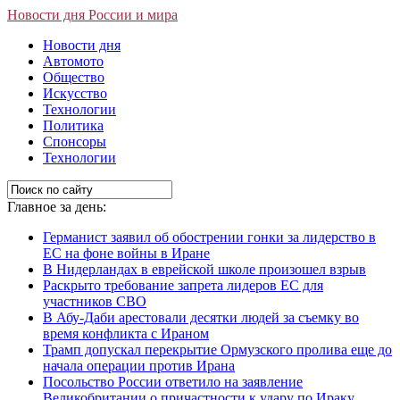
Новости дня России и мира
Новости дня
Автомото
Общество
Искусство
Технологии
Политика
Спонсоры
Технологии
Главное за день:
Германист заявил об обострении гонки за лидерство в
ЕС на фоне войны в Иране
В Нидерландах в еврейской школе произошел взрыв
Раскрыто требование запрета лидеров ЕС для
участников СВО
В Абу-Даби арестовали десятки людей за съемку во
время конфликта с Ираном
Трамп допускал перекрытие Ормузского пролива еще до
начала операции против Ирана
Посольство России ответило на заявление
Великобритании о причастности к удару по Ираку