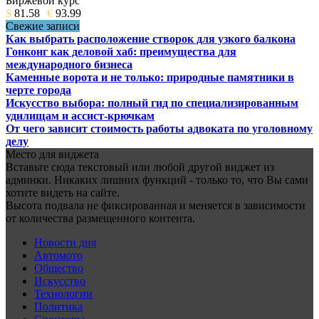
Биржевой курс
$
81.58
€
93.99
Свежие записи
Как выбрать расположение створок для узкого балкона
Гонконг как деловой хаб: преимущества для
международного бизнеса
Каменные ворота и не только: природные памятники в
черте города
Искусство выбора: полный гид по специализированным
удилищам и ассист-крючкам
От чего зависит стоимость работы адвоката по уголовному
делу
Место для виджета
Вставьте сюда текстовый или любой другой виджет из
админки. Никаких лишних функций - только то, что Вы сами
хотите видеть на сайте.
Высота подвала не фиксированная и меняется в зависимости
от количества размещенного контента.
Новости дня
Автомото
Общество
Искусство
Технологии
Политика