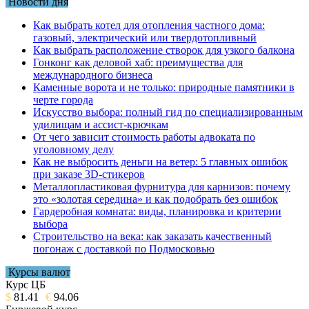
Новости дня
Как выбрать котел для отопления частного дома:
газовый, электрический или твердотопливный
Как выбрать расположение створок для узкого балкона
Гонконг как деловой хаб: преимущества для
международного бизнеса
Каменные ворота и не только: природные памятники в
черте города
Искусство выбора: полный гид по специализированным
удилищам и ассист-крючкам
От чего зависит стоимость работы адвоката по
уголовному делу
Как не выбросить деньги на ветер: 5 главных ошибок
при заказе 3D-стикеров
Металлопластиковая фурнитура для карнизов: почему
это «золотая середина» и как подобрать без ошибок
Гардеробная комната: виды, планировка и критерии
выбора
Строительство на века: как заказать качественный
погонаж с доставкой по Подмосковью
Курсы валют
Курс ЦБ
$
81.41
€
94.06