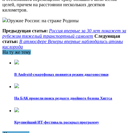
целей, причем на расстоянии нескольких десятков
километров.
Оружие России: на страже Родины
Предыдущая статья:
Россия впервые за 30 лет покажет за
рубежом тяжелый транспортный самолет
Следующая
статья:
В атмосфере Венеры впервые наблюдались атомы
кислорода
На ту же тему
В Android-смартфонах появится режим диагоностики
На БАК провели поиск редкого двойного бозона Хиггса
Крупнейший ИТ-фестиваль раскрыл программу