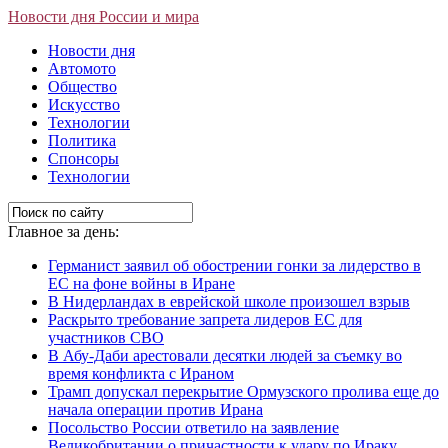
Новости дня России и мира
Новости дня
Автомото
Общество
Искусство
Технологии
Политика
Спонсоры
Технологии
Главное за день:
Германист заявил об обострении гонки за лидерство в
ЕС на фоне войны в Иране
В Нидерландах в еврейской школе произошел взрыв
Раскрыто требование запрета лидеров ЕС для
участников СВО
В Абу-Даби арестовали десятки людей за съемку во
время конфликта с Ираном
Трамп допускал перекрытие Ормузского пролива еще до
начала операции против Ирана
Посольство России ответило на заявление
Великобритании о причастности к удару по Ираку