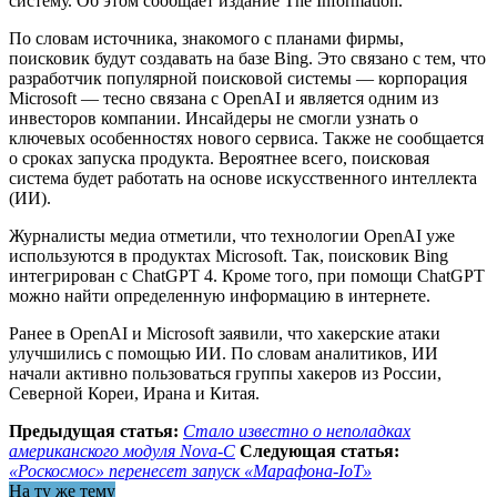
систему. Об этом сообщает издание The Information.
По словам источника, знакомого с планами фирмы,
поисковик будут создавать на базе Bing. Это связано с тем, что
разработчик популярной поисковой системы — корпорация
Microsoft — тесно связана с OpenAI и является одним из
инвесторов компании. Инсайдеры не смогли узнать о
ключевых особенностях нового сервиса. Также не сообщается
о сроках запуска продукта. Вероятнее всего, поисковая
система будет работать на основе искусственного интеллекта
(ИИ).
Журналисты медиа отметили, что технологии OpenAI уже
используются в продуктах Microsoft. Так, поисковик Bing
интегрирован с ChatGPT 4. Кроме того, при помощи ChatGPT
можно найти определенную информацию в интернете.
Ранее в OpenAI и Microsoft заявили, что хакерские атаки
улучшились с помощью ИИ. По словам аналитиков, ИИ
начали активно пользоваться группы хакеров из России,
Северной Кореи, Ирана и Китая.
Предыдущая статья:
Стало известно о неполадках
американского модуля Nova-C
Следующая статья:
«Роскосмос» перенесет запуск «Марафона-IoT»
На ту же тему