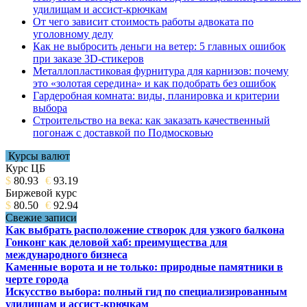
удилищам и ассист-крючкам
От чего зависит стоимость работы адвоката по
уголовному делу
Как не выбросить деньги на ветер: 5 главных ошибок
при заказе 3D-стикеров
Металлопластиковая фурнитура для карнизов: почему
это «золотая середина» и как подобрать без ошибок
Гардеробная комната: виды, планировка и критерии
выбора
Строительство на века: как заказать качественный
погонаж с доставкой по Подмосковью
Курсы валют
Курс ЦБ
$
80.93
€
93.19
Биржевой курс
$
80.50
€
92.94
Свежие записи
Как выбрать расположение створок для узкого балкона
Гонконг как деловой хаб: преимущества для
международного бизнеса
Каменные ворота и не только: природные памятники в
черте города
Искусство выбора: полный гид по специализированным
удилищам и ассист-крючкам