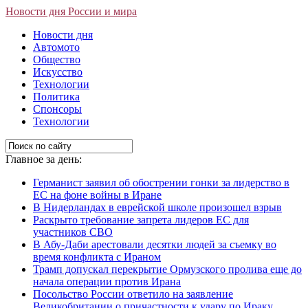
Новости дня России и мира
Новости дня
Автомото
Общество
Искусство
Технологии
Политика
Спонсоры
Технологии
Главное за день:
Германист заявил об обострении гонки за лидерство в
ЕС на фоне войны в Иране
В Нидерландах в еврейской школе произошел взрыв
Раскрыто требование запрета лидеров ЕС для
участников СВО
В Абу-Даби арестовали десятки людей за съемку во
время конфликта с Ираном
Трамп допускал перекрытие Ормузского пролива еще до
начала операции против Ирана
Посольство России ответило на заявление
Великобритании о причастности к удару по Ираку