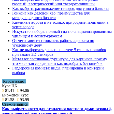
газовый, электрический или твердотопливный
Как выбрать расположение створок для узкого балкона
Гонконг как деловой хаб: преимущества для
международного бизнеса
Каменные ворота и не только: природные памятники в
черте города
Искусство выбора: полный гид по специализированным
удилищам и ассист-крючкам
От чего зависит стоимость работы адвоката по
уголовному делу
Как не выбросить деньги на ветер: 5 главных ошибок
при заказе 3D-стикеров
Металлопластиковая фурнитура для карнизов: почему
это «золотая середина» и как подобрать без ошибок
Гардеробная комната: виды, планировка и критерии
выбора
Курсы валют
Курс ЦБ
$
81.41
€
94.06
Биржевой курс
$
81.58
€
93.99
Свежие записи
Как выбрать котел для отопления частного дома: газовый,
электрический или твердотопливный