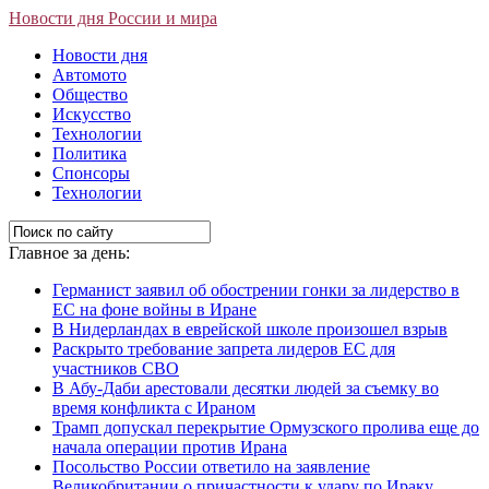
Новости дня России и мира
Новости дня
Автомото
Общество
Искусство
Технологии
Политика
Спонсоры
Технологии
Главное за день:
Германист заявил об обострении гонки за лидерство в
ЕС на фоне войны в Иране
В Нидерландах в еврейской школе произошел взрыв
Раскрыто требование запрета лидеров ЕС для
участников СВО
В Абу-Даби арестовали десятки людей за съемку во
время конфликта с Ираном
Трамп допускал перекрытие Ормузского пролива еще до
начала операции против Ирана
Посольство России ответило на заявление
Великобритании о причастности к удару по Ираку