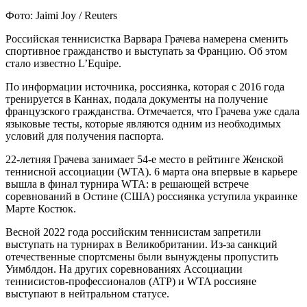
Фото: Jaimi Joy / Reuters
Российская теннисистка Варвара Грачева намерена сменить
спортивное гражданство и выступать за Францию. Об этом
стало известно L’Equipe.
По информации источника, россиянка, которая с 2016 года
тренируется в Каннах, подала документы на получение
французского гражданства. Отмечается, что Грачева уже сдала
языковые тесты, которые являются одним из необходимых
условий для получения паспорта.
22-летняя Грачева занимает 54-е место в рейтинге Женской
теннисной ассоциации (WTA). 6 марта она впервые в карьере
вышла в финал турнира WTA: в решающей встрече
соревнований в Остине (США) россиянка уступила украинке
Марте Костюк.
Весной 2022 года российским теннисистам запретили
выступать на турнирах в Великобритании. Из-за санкций
отечественные спортсмены были вынуждены пропустить
Уимблдон. На других соревнованиях Ассоциации
теннисистов-профессионалов (ATP) и WTA россияне
выступают в нейтральном статусе.