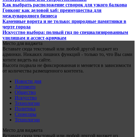
Как выбрать расположение створок для узкого балкона
Гонконг как деловой хаб: преимущества для
международного бизнеса
Каменные ворота и не только: природные памятники в
черте города
Искусство выбора: полный гид по специализированным
удилищам и ассист-крючкам
Место для виджета
Вставьте сюда текстовый или любой другой виджет из
админки. Никаких лишних функций - только то, что Вы сами
хотите видеть на сайте.
Высота подвала не фиксированная и меняется в зависимости
от количества размещенного контента.
Новости дня
Автомото
Общество
Искусство
Технологии
Политика
Спонсоры
Технологии
Место для виджета
Вставьте сюда текстовый или любой другой виджет из