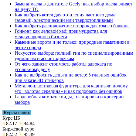
Замена масла в двигателе Geely: как выбор масла влияет
на цену ТО
Как выбрать котел для отопления частного дома:
газовый, электрический или твердотопливный
Как выбрать расположение створок для узкого балкона
Гонконг как деловой хаб: преимущества для
международного бизнеса
Каменные ворота и не только: природные памятники в
черте города
Искусство выбора: полный гид по специализированным
удилищам и ассист-крючкам
От чего зависит стоимость работы адвоката по
уголовному делу
Как не выбросить деньги на ветер: 5 главных ошибок
при заказе 3D-стикеров
Металлопластиковая фурнитура для карнизов: почему
это «золотая середина» и как подобрать без ошибок
Гардеробная комната: виды, планировка и критерии
выбора
Курсы валют
Курс ЦБ
$
82.17
€
94.84
Биржевой курс
$
82.52
€
95.39