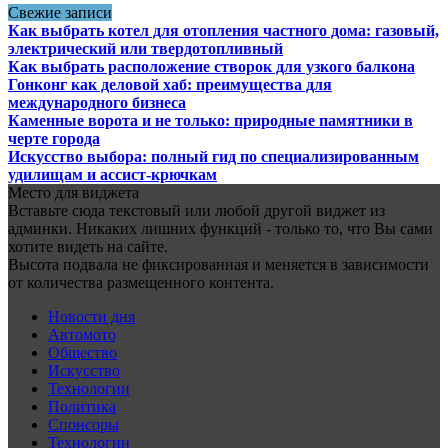
Свежие записи
Как выбрать котел для отопления частного дома: газовый,
электрический или твердотопливный
Как выбрать расположение створок для узкого балкона
Гонконг как деловой хаб: преимущества для
международного бизнеса
Каменные ворота и не только: природные памятники в
черте города
Искусство выбора: полный гид по специализированным
удилищам и ассист-крючкам
Место для виджета
Вставьте сюда текстовый или любой другой виджет из
админки. Никаких лишних функций - только то, что Вы сами
хотите видеть на сайте.
Высота подвала не фиксированная и меняется в зависимости
от количества размещенного контента.
Новости дня
Автомото
Общество
Искусство
Технологии
Политика
Спонсоры
Технологии