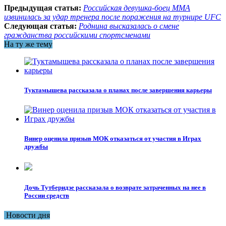
Предыдущая статья:
Российская девушка-боец ММА
извинилась за удар тренера после поражения на турнире UFC
Следующая статья:
Роднина высказалась о смене
гражданства российскими спортсменами
На ту же тему
Туктамышева рассказала о планах после завершения карьеры
Винер оценила призыв МОК отказаться от участия в Играх
дружбы
Дочь Тутберидзе рассказала о возврате затраченных на нее в
России средств
Новости дня