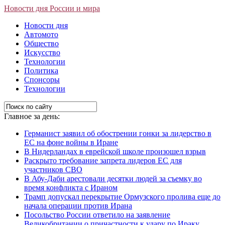
Новости дня России и мира
Новости дня
Автомото
Общество
Искусство
Технологии
Политика
Спонсоры
Технологии
Главное за день:
Германист заявил об обострении гонки за лидерство в
ЕС на фоне войны в Иране
В Нидерландах в еврейской школе произошел взрыв
Раскрыто требование запрета лидеров ЕС для
участников СВО
В Абу-Даби арестовали десятки людей за съемку во
время конфликта с Ираном
Трамп допускал перекрытие Ормузского пролива еще до
начала операции против Ирана
Посольство России ответило на заявление
Великобритании о причастности к удару по Ираку