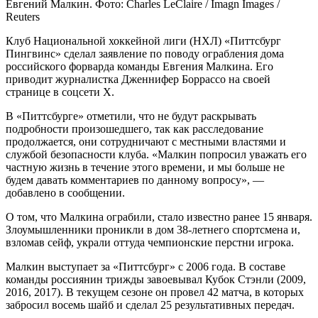
Евгений Малкин. Фото: Charles LeClaire / Imagn Images /
Reuters
Клуб Национальной хоккейной лиги (НХЛ) «Питтсбург
Пингвинс» сделал заявление по поводу ограбления дома
российского форварда команды Евгения Малкина. Его
приводит журналистка Дженнифер Боррассо на своей
странице в соцсети X.
В «Питтсбурге» отметили, что не будут раскрывать
подробности произошедшего, так как расследование
продолжается, они сотрудничают с местными властями и
службой безопасности клуба. «Малкин попросил уважать его
частную жизнь в течение этого времени, и мы больше не
будем давать комментариев по данному вопросу», —
добавлено в сообщении.
О том, что Малкина ограбили, стало известно ранее 15 января.
Злоумышленники проникли в дом 38-летнего спортсмена и,
взломав сейф, украли оттуда чемпионские перстни игрока.
Малкин выступает за «Питтсбург» с 2006 года. В составе
команды россиянин трижды завоевывал Кубок Стэнли (2009,
2016, 2017). В текущем сезоне он провел 42 матча, в которых
забросил восемь шайб и сделал 25 результативных передач.