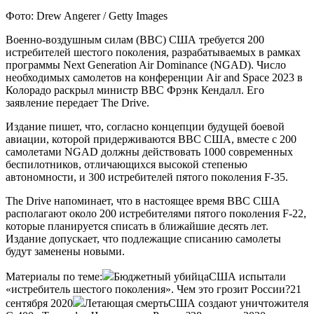
Фото: Drew Angerer / Getty Images
Военно-воздушным силам (ВВС) США требуется 200
истребителей шестого поколения, разрабатываемых в рамках
программы Next Generation Air Dominance (NGAD). Число
необходимых самолетов на конференции Air and Space 2023 в
Колорадо раскрыл министр ВВС Фрэнк Кендалл. Его
заявление передает The Drive.
Издание пишет, что, согласно концепции будущей боевой
авиации, которой придерживаются ВВС США, вместе с 200
самолетами NGAD должны действовать 1000 современных
беспилотников, отличающихся высокой степенью
автономности, и 300 истребителей пятого поколения F-35.
The Drive напоминает, что в настоящее время ВВС США
располагают около 200 истребителями пятого поколения F-22,
которые планируется списать в ближайшие десять лет.
Издание допускает, что подлежащие списанию самолеты
будут заменены новыми.
Материалы по теме:
Бюджетный убийцаСША испытали
«истребитель шестого поколения». Чем это грозит России?21
сентября 2020
Летающая смертьСША создают уничтожителя