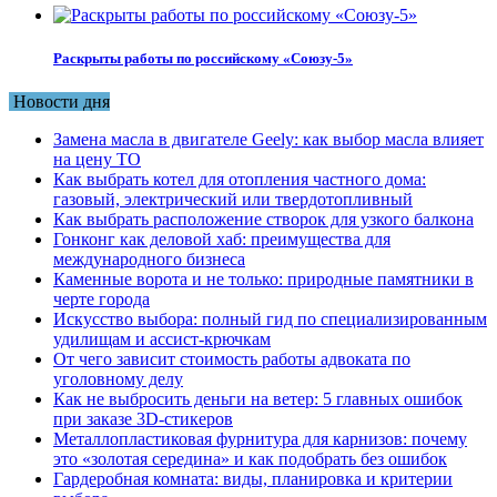
Раскрыты работы по российскому «Союзу-5»
Новости дня
Замена масла в двигателе Geely: как выбор масла влияет
на цену ТО
Как выбрать котел для отопления частного дома:
газовый, электрический или твердотопливный
Как выбрать расположение створок для узкого балкона
Гонконг как деловой хаб: преимущества для
международного бизнеса
Каменные ворота и не только: природные памятники в
черте города
Искусство выбора: полный гид по специализированным
удилищам и ассист-крючкам
От чего зависит стоимость работы адвоката по
уголовному делу
Как не выбросить деньги на ветер: 5 главных ошибок
при заказе 3D-стикеров
Металлопластиковая фурнитура для карнизов: почему
это «золотая середина» и как подобрать без ошибок
Гардеробная комната: виды, планировка и критерии