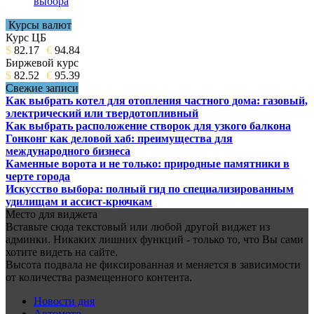
выбора
Курсы валют
Курс ЦБ
$
82.17
€
94.84
Биржевой курс
$
82.52
€
95.39
Свежие записи
Как выбрать котел для отопления частного дома: газовый,
электрический или твердотопливный
Как выбрать расположение створок для узкого балкона
Гонконг как деловой хаб: преимущества для
международного бизнеса
Каменные ворота и не только: природные памятники в
черте города
Искусство выбора: полный гид по специализированным
удилищам и ассист-крючкам
Место для виджета
Вставьте сюда текстовый или любой другой виджет из
админки. Никаких лишних функций - только то, что Вы сами
хотите видеть на сайте.
Высота подвала не фиксированная и меняется в зависимости
от количества размещенного контента.
Новости дня
Автомото