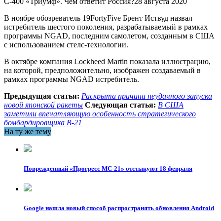
С-400 «Триумф». Чем ответит Россия?28 августа 2020
В ноябре обозреватель 19FortyFive Брент Иствуд назвал
истребитель шестого поколения, разрабатываемый в рамках
программы NGAD, последним самолетом, созданным в США
с использованием стелс-технологии.
В октябре компания Lockheed Martin показала иллюстрацию,
на которой, предположительно, изображен создаваемый в
рамках программы NGAD истребитель.
Предыдущая статья:
Раскрыта причина неудачного запуска
новой японской ракеты
Следующая статья:
В США
заметили впечатляющую особенность стратегического
бомбардировщика B-21
На ту же тему
Поврежденный «Прогресс МС-21» отстыкуют 18 февраля
Google нашла новый способ распространять обновления Android