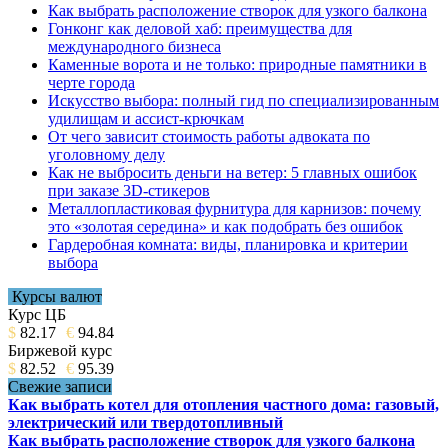
Как выбрать расположение створок для узкого балкона
Гонконг как деловой хаб: преимущества для
международного бизнеса
Каменные ворота и не только: природные памятники в
черте города
Искусство выбора: полный гид по специализированным
удилищам и ассист-крючкам
От чего зависит стоимость работы адвоката по
уголовному делу
Как не выбросить деньги на ветер: 5 главных ошибок
при заказе 3D-стикеров
Металлопластиковая фурнитура для карнизов: почему
это «золотая середина» и как подобрать без ошибок
Гардеробная комната: виды, планировка и критерии
выбора
Курсы валют
Курс ЦБ
$
82.17
€
94.84
Биржевой курс
$
82.52
€
95.39
Свежие записи
Как выбрать котел для отопления частного дома: газовый,
электрический или твердотопливный
Как выбрать расположение створок для узкого балкона