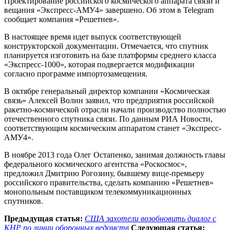
Проектирование российского космического аппарата связи и
вещания «Экспресс-АМУ4» завершено. Об этом в Telegram
сообщает компания «Решетнев».
В настоящее время идет выпуск соответствующей
конструкторской документации. Отмечается, что спутник
планируется изготовить на базе платформы среднего класса
«Экспресс-1000», которая подвергается модификации
согласно программе импортозамещения.
В октябре генеральный директор компании «Космическая
связь» Алексей Волин заявил, что предприятия российской
ракетно-космической отрасли начали производство полностью
отечественного спутника связи. По данным РИА Новости,
соответствующим космическим аппаратом станет «Экспресс-
АМУ4».
В ноябре 2013 года Олег Остапенко, занимая должность главы
федерального космического агентства «Роскосмос»,
предложил Дмитрию Рогозину, бывшему вице-премьеру
российского правительства, сделать компанию «Решетнев»
монопольным поставщиком телекоммуникационных
спутников.
Предыдущая статья:
США захотели возобновить диалог с
КНР по линии оборонных ведомств
Следующая статья: