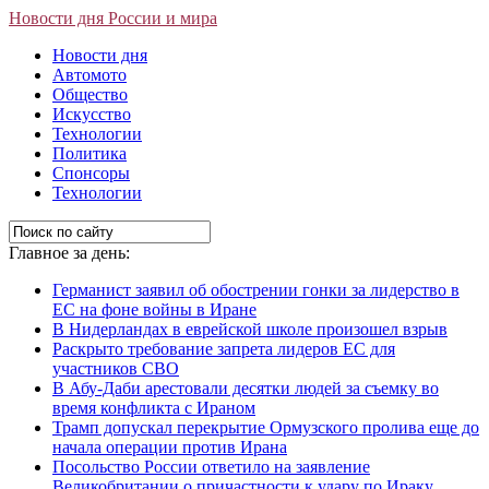
Новости дня России и мира
Новости дня
Автомото
Общество
Искусство
Технологии
Политика
Спонсоры
Технологии
Главное за день:
Германист заявил об обострении гонки за лидерство в
ЕС на фоне войны в Иране
В Нидерландах в еврейской школе произошел взрыв
Раскрыто требование запрета лидеров ЕС для
участников СВО
В Абу-Даби арестовали десятки людей за съемку во
время конфликта с Ираном
Трамп допускал перекрытие Ормузского пролива еще до
начала операции против Ирана
Посольство России ответило на заявление
Великобритании о причастности к удару по Ираку