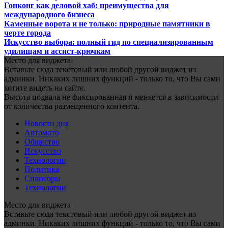
Гонконг как деловой хаб: преимущества для
международного бизнеса
Каменные ворота и не только: природные памятники в
черте города
Искусство выбора: полный гид по специализированным
удилищам и ассист-крючкам
Место для виджета
Вставьте сюда текстовый или любой другой виджет из
админки. Никаких лишних функций - только то, что Вы сами
хотите видеть на сайте.
Высота подвала не фиксированная и меняется в зависимости
от количества размещенного контента.
Новости дня
Автомото
Общество
Искусство
Технологии
Политика
Спонсоры
Технологии
Место для виджета
Вставьте сюда текстовый или любой другой виджет из
админки. Никаких лишних функций - только то, что Вы сами